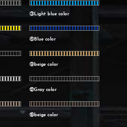
③Light blue color
⑥Blue color
⑨beige color
⑫Gray color
⑮beige color