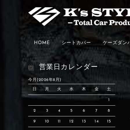
HOME
シートカバー
ケーズダン
営業日カレンダー
今月(2026年8月)
日
月
火
水
木
金
土
1
2
3
4
5
6
7
8
9
10
11
12
13
14
15