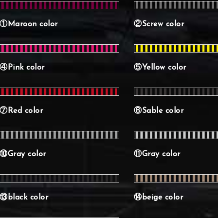
①Maroon color
②Screw color
④Pink color
⑤Yellow color
⑦Red color
⑧Sable color
⑩Gray color
⑪Gray color
⑬black color
⑭beige color