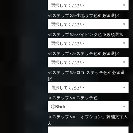
⑯Carbon
≪ステップ2≫生地サブ色※必須選択
⑬Light gray
⑭Caramel
⑮Wine red
⑬Sky blue
⑭Pink
⑮Rose pink
⑬Sky blue
⑭Pink
⑮Rose pink
⑯Carbon
≪ステップ3≫パイピング色※必須選択
≪ステップ4≫ステッチ色※必須選択
⑯White
⑰Silver
⑱Green
⑯Carbon
⑯White
⑰Silver
⑱Green
≪ステップ5≫ロゴ ステッチ色※必須選
択
≪ステップ6≫ステッチ色
⑲Yellow-
⑳Purple
㉑Violet
⑲Yellow-
⑳Purple
㉑Violet
green
green
≪ステップ6≫「オプション」刺繍文字入
力