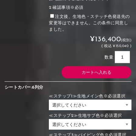
2.確認事項※必須
注文後、生地色・ステッチ色発送先の
変更等はできません。この条件に同意し
ました。
¥136,400
(税別)
(
税込
¥150,040 )
数量
シートカバー:6列分
≪ステップ1≫生地メイン色※必須選択
≪ステップ2≫生地サブ色※必須選択
≪ステップ3≫パイピング色※必須選択