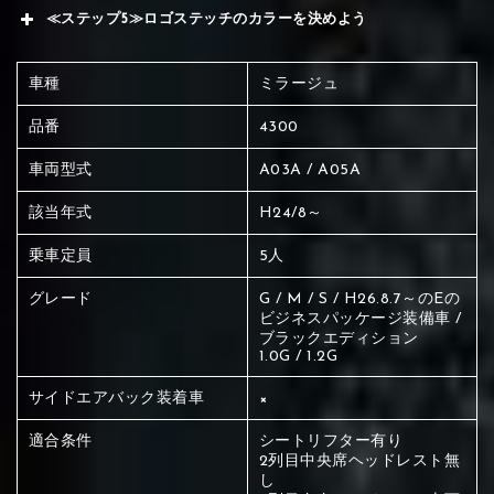
≪ステップ5≫ロゴステッチのカラーを決めよう
車種
ミラージュ
品番
4300
車両型式
A03A / A05A
該当年式
H24/8～
乗車定員
5人
グレード
G / M / S / H26.8.7～のEの
ビジネスパッケージ装備車 /
ブラックエディション
1.0G / 1.2G
サイドエアバック装着車
×
適合条件
シートリフター有り
赤く塗られている場所を選択
2列目中央席ヘッドレスト無
し