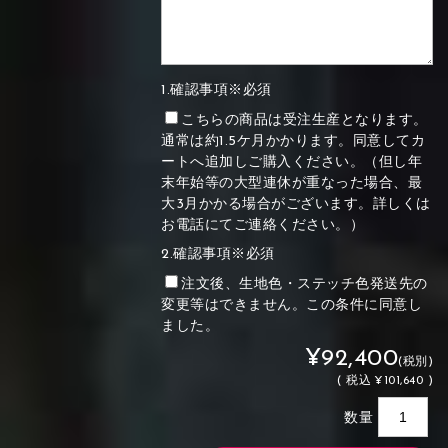
1.確認事項※必須
こちらの商品は受注生産となります。
通常は約1.5ケ月かかります。同意してカ
ートへ追加しご購入ください。（但し年
末年始等の大型連休が重なった場合、最
大3月かかる場合がございます。詳しくは
お電話にてご連絡ください。）
2.確認事項※必須
注文後、生地色・ステッチ色発送先の
変更等はできません。この条件に同意し
ました。
¥92,400
(税別)
(
税込
¥101,640 )
数量