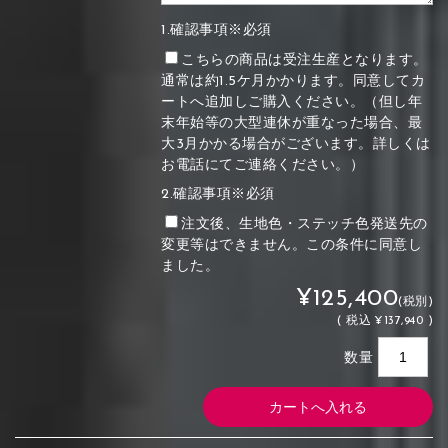
1.確認事項※必須
こちらの商品は受注生産となります。
通常は約1.5ケ月かかります。同意してカ
ートへ追加しご購入ください。（但し年
末年始等の大型連休が重なった場合、最
大3月かかる場合がございます。詳しくは
お電話にてご連絡ください。）
2.確認事項※必須
注文後、生地色・ステッチ色発送先の
変更等はできません。この条件に同意し
ました。
¥125,400
(税別)
(
税込
¥137,940 )
数量