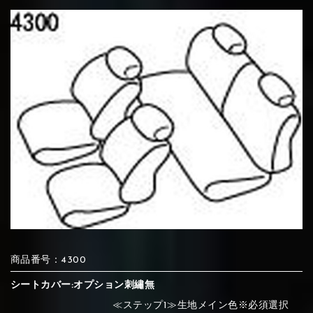
⑦Blue
⑧Orange
⑨Pink
④Brown
⑤Dark Brown
⑥Yellow
④Beige
⑤Ivory
⑥Red
⑦Blue
⑧Orange
⑨Pink
④Beige
⑤Ivory
⑥Red
⑩White
⑪Black
⑫Ivory
⑦Blue
⑧Orange
⑨Pink
⑦Wine-red
⑧Yellow
⑨Orange
⑦Wine-red
⑧Yellow
⑨Orange
⑩White
⑪Black
⑫Ivory
⑬Light gray
⑭Caramel
⑮Wine red
⑩White
⑪Black
⑫Ivory
商品番号：4300
⑩Brown
⑪Blue
⑫Aqua blue
⑩Brown
⑪Blue
⑫Aqua blue
⑬Light gray
⑭Caramel
⑮Wine red
シートカバー:オプション刺繡無
≪ステップ1≫生地メイン色※必須選択