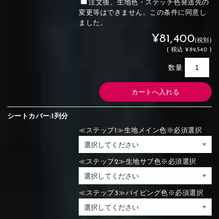
注文後、生地色・ステッチ色発送先の
変更等はできません。この条件に同意し
ました。
¥81,400
(税別)
(
税込
¥89,540 )
数量
シートカバー:1列分
≪ステップ1≫生地メイン色※必須選択
≪ステップ2≫生地サブ色※必須選択
≪ステップ3≫パイピング色※必須選択