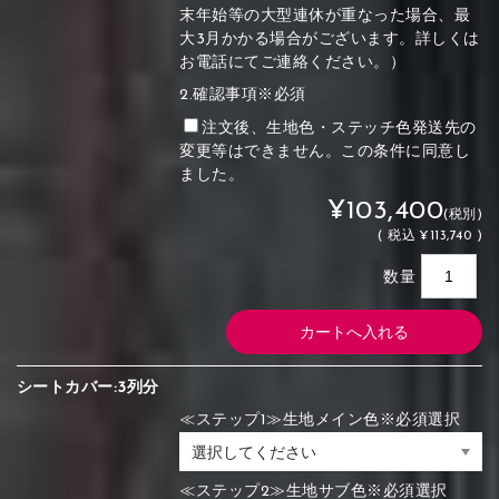
末年始等の大型連休が重なった場合、最
大3月かかる場合がございます。詳しくは
お電話にてご連絡ください。）
2.確認事項※必須
注文後、生地色・ステッチ色発送先の
変更等はできません。この条件に同意し
ました。
¥103,400
(税別)
(
税込
¥113,740 )
数量
シートカバー:3列分
≪ステップ1≫生地メイン色※必須選択
≪ステップ2≫生地サブ色※必須選択