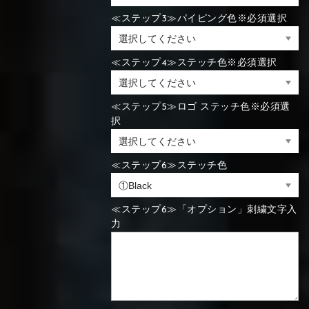
≪ステップ3≫パイピング色※必須選択
⑯Carbon
⑬Light gray
⑭Caramel
⑮Wine red
⑬Sky blue
⑭Pink
⑮Rose pink
⑬Sky blue
⑭Pink
⑮Rose pink
≪ステップ4≫ステッチ色※必須選択
⑯Carbon
≪ステップ5≫ロゴ ステッチ色※必須選
択
⑯White
⑰Silver
⑱Green
⑯Carbon
⑯White
⑰Silver
⑱Green
≪ステップ6≫ステッチ色
≪ステップ6≫「オプション」刺繍文字入
力
⑲Yellow-
⑳Purple
㉑Violet
⑲Yellow-
⑳Purple
㉑Violet
green
green