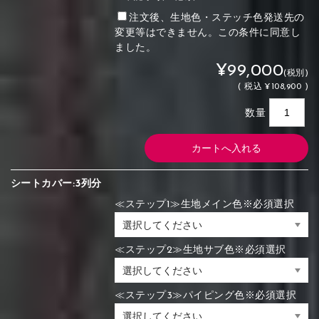
注文後、生地色・ステッチ色発送先の
変更等はできません。この条件に同意し
ました。
¥99,000
(税別)
(
税込
¥108,900 )
数量
シートカバー:3列分
≪ステップ1≫生地メイン色※必須選択
≪ステップ2≫生地サブ色※必須選択
≪ステップ3≫パイピング色※必須選択