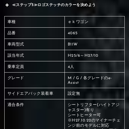
≪ステップ5≫ロゴステッチのカラーを決めよう
車種
ｅｋワゴン
品番
4065
車両型式
B11W
該当年式
H25/6～H27/10
乗車定員
4人
グレード
M / G / 各グレードのe-
Assist
サイドエアバック装着車
設定無
適合条件
シートリフター(ハイトアジ
ャスター)有り
シートヒーター可
赤く塗られている場所を選択
※H27.10.22のマイナーチェ
ンジ前のモデルに対応