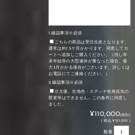
1.確認事項※必須
こちらの商品は受注生産となります。
通常は約1.5ケ月かかります。同意してカ
ートへ追加しご購入ください。（但し年
末年始等の大型連休が重なった場合、最
大3月かかる場合がございます。詳しくは
お電話にてご連絡ください。）
2.確認事項※必須
注文後、生地色・ステッチ色発送先の
変更等はできません。この条件に同意し
ました。
¥110,000
(税別)
(
税込
¥121,000 )
数量