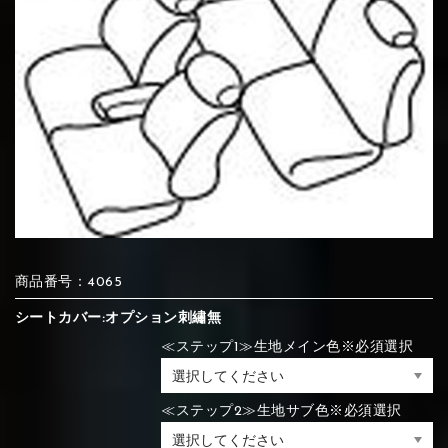
⑦Blue
⑧Orange
⑨Pink
④Brown
⑤Dark Brown
⑥Yellow
④Beige
⑤Ivory
⑥Red
⑦Blue
⑧Orange
⑨Pink
④Beige
⑤Ivory
⑥Red
⑩White
⑪Black
⑫Ivory
⑦Blue
⑧Orange
⑨Pink
⑦Wine-red
⑧Yellow
⑨Orange
⑦Wine-red
⑧Yellow
⑨Orange
⑩White
⑪Black
⑫Ivory
商品番号：4065
シートカバー:オプション刺繡無
⑬Light gray
⑭Caramel
⑮Wine red
≪ステップ1≫生地メイン色※必須選択
⑩White
⑪Black
⑫Ivory
⑩Brown
⑪Blue
⑫Aqua blue
⑩Brown
⑪Blue
⑫Aqua blue
⑬Light gray
⑭Caramel
⑮Wine red
≪ステップ2≫生地サブ色※必須選択