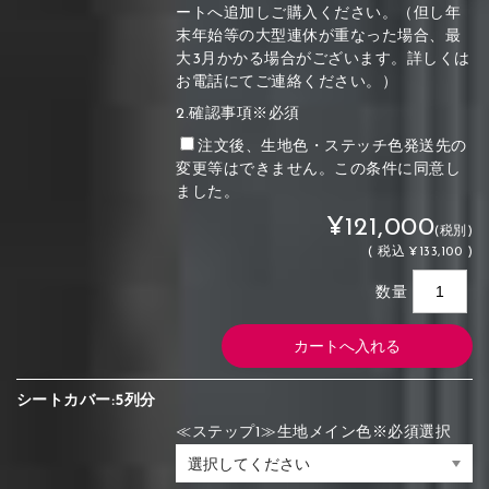
ートへ追加しご購入ください。（但し年
末年始等の大型連休が重なった場合、最
大3月かかる場合がございます。詳しくは
お電話にてご連絡ください。）
2.確認事項※必須
注文後、生地色・ステッチ色発送先の
変更等はできません。この条件に同意し
ました。
¥121,000
(税別)
(
税込
¥133,100 )
数量
シートカバー:5列分
≪ステップ1≫生地メイン色※必須選択