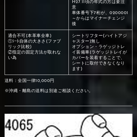
H27.11頃の年式の方は要注
ください
意
赤く塗られている部分にカラ
車体番号下7桁が、0200001
～からはマイナーチェンジ
メイン生地は下記16種類からご選択ください。
ー選択ください
後
適合不可(本革車全車)
シートリフター(ハイトアジ
①ｼｰﾄ自体の大きさ(ファブ
ャスター)無し
赤く塗られている場所を選択
サブ生地は下記16種類からご選択ください。
リック比較)
オプション・ラゲッジトレ
②指定の固定方法が取れな
イ装備車(ラゲッジトレイが
ください
い為
カバーを装着することで、
赤く塗られている場所を選択
赤く塗られている場所を選択
シートに取付できなくなり
①Beige
②Gray
③Red
ます)
ください
刺繍は下記21種類からご選択ください。
ください
送料：全国一律10,000円
①Beige
②Gray
③Red
刺繍は下記21種類からご選択ください。
※沖縄・離島の送料は別途ご相談ください。
刺繍は下記21種類からご選択ください。
④Brown
⑤Dark Brown
⑥Yellow
①Beige
②Gray
③Red
④Brown
⑤Dark Brown
⑥Yellow
①Black
②Gray
③Light gray
①Black
②Gray
③Light gray