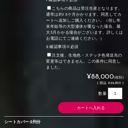
1.確認事項※必須
こちらの商品は受注生産となります。
通常は約1.5ケ月かかります。同意してカ
ートへ追加しご購入ください。（但し年
末年始等の大型連休が重なった場合、最
大3月かかる場合がございます。詳しくは
お電話にてご連絡ください。）
2.確認事項※必須
注文後、生地色・ステッチ色発送先の
変更等はできません。この条件に同意し
ました。
¥88,000
(税別)
(
税込
¥96,800 )
数量
シートカバー:2列分