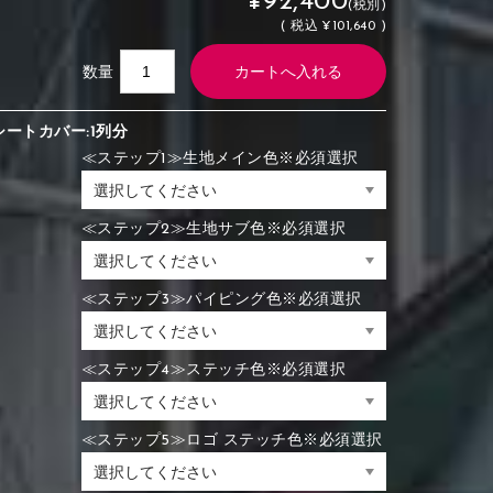
¥92,400
(税別)
(
税込
¥101,640 )
数量
シートカバー:1列分
≪ステップ1≫生地メイン色※必須選択
≪ステップ2≫生地サブ色※必須選択
≪ステップ3≫パイピング色※必須選択
≪ステップ4≫ステッチ色※必須選択
≪ステップ5≫ロゴ ステッチ色※必須選択