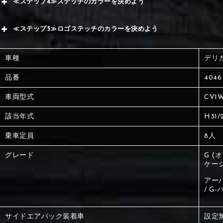
≪ステップ4≫ステッチのカラーを決めよう
赤
サブ
≪ステップ5≫ロゴステッチのカラーを決めよう
く
赤
赤
車種
デリ
く
刺繍
く
品番
4046
車両型式
CV1
刺繍
刺繍
該当年式
H31/
乗車定員
8人
グレード
G (
ケージ
アー
/ G
サイドエアバック装着車
設定