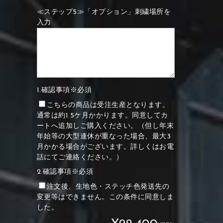
≪ステップ5≫「オプション」刺繍場所を
入力
1.確認事項※必須
こちらの商品は受注生産となります。
通常は約1.5ケ月かかります。同意してカ
ートへ追加しご購入ください。（但し年末
年始等の大型連休が重なった場合、最大3
月かかる場合がございます。詳しくはお電
話にてご連絡ください。）
2.確認事項※必須
注文後、生地色・ステッチ色発送先の
変更等はできません。この条件に同意しま
した。