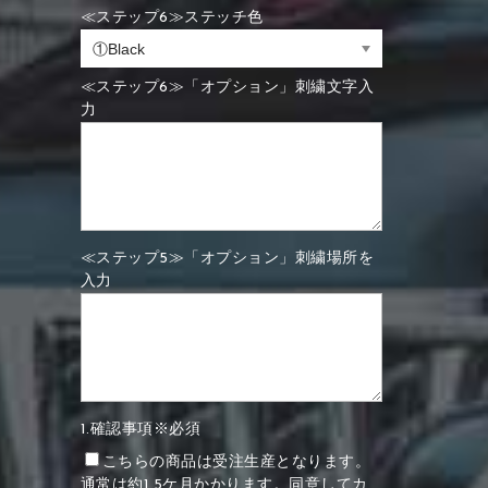
≪ステップ6≫ステッチ色
≪ステップ6≫「オプション」刺繍文字入
力
≪ステップ5≫「オプション」刺繍場所を
入力
1.確認事項※必須
こちらの商品は受注生産となります。
通常は約1.5ケ月かかります。同意してカ