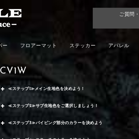
ご質問
パー
フロアーマット
ステッカー
アパレル
CV1W
≪ステップ1≫メイン生地色を決めよう！
赤
≪ステップ2≫サブ生地色をご選択しましょう！
く
赤
≪ステップ3≫パイピング部分のカラーを決めよう
メイ
ー