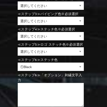
⑪Black
⑫Ivory
⑪Blue
⑫Aqua blue
≪ステップ3≫パイピング色※必須選択
⑪Blue
⑫Aqua blue
⑮Wine red
⑯Carbon
≪ステップ4≫ステッチ色※必須選択
⑪Black
⑫Ivory
≪ステップ5≫ロゴ ステッチ色※必須選択
⑮Rose pink
⑯White
⑮Wine red
⑯Carbon
⑮Rose pink
⑯White
≪ステップ6≫ステッチ色
⑮Wine red
⑯Carbon
≪ステップ6≫「オプション」刺繍文字入
⑲Yellow-green
⑳Purple
⑲Yellow-green
⑳Purple
力