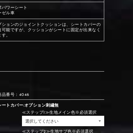
席パワーシート
ーゼル車
③Red
④Brown
プションのジョイントクッションは、シートカバーの
は可能ですが、クッションがシートに固定が出来なく
③Red
④Brown
ます。
⑦Blue
⑧Orange
③Red
④Brown
③Light gray
④Beige
③Light gray
④Beige
⑦Blue
⑧Orange
商品番号：4046
シートカバー:オプション刺繡無
⑦Wine-red
⑧Yellow
⑦Wine-red
⑧Yellow
≪ステップ1≫生地メイン色※必須選択
⑪Black
⑫Ivory
⑦Blue
⑧Orange
≪ステップ2≫生地サブ色※必須選択