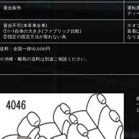
適合条件
運転
ディ
①Beige
②Gray
適合不可(本革車全車)
※オ
①ｼｰﾄ自体の大きさ(ファブリック比較)
装着
①Beige
②Gray
②指定の固定方法が取れない為
なり
送料：全国一律10,000円
※沖縄・離島の送料は別途ご相談ください。
⑤Dark Brown
⑥Yellow
①Beige
②Gray
①Black
②Gray
①Black
②Gray
⑤Dark Brown
⑥Yellow
⑤Ivory
⑥Red
⑤Ivory
⑥Red
⑨Pink
⑩White
⑤Dark Brown
⑥Yellow