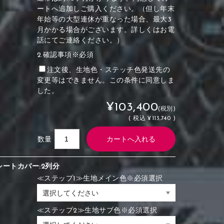
ートへ追加しご購入ください。（但し年末
年始等の大型連休が重なった場合、最大3
月かかる場合がございます。詳しくはお電
話にてご連絡ください。）
2.確認事項※必須
注文後、生地色・ステッチ色発送先の
変更等はできません。この条件に同意しま
した。
¥103,400
(税別)
(
税込
¥113,740 )
数量
シートカバー:2列分
≪ステップ1≫生地メイン色※必須選択
≪ステップ2≫生地サブ色※必須選択