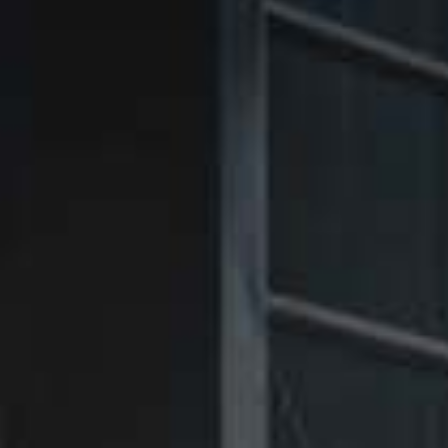
㉑Violet
㉑Violet