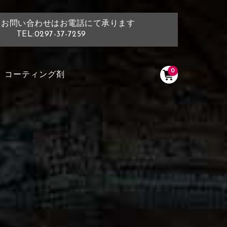
・お問い合わせはお電話にて承ります
TEL:0297-37-7259
0
コーティング剤
く塗られている場所を選択
ださい
く塗られている部分にカラ
ン生地は下記16種類からご選択ください。
選択ください