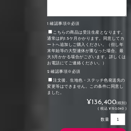
1.確認事項※必須
こちらの商品は受注生産となります。
通常は約1.5ケ月かかります。同意してカ
ートへ追加しご購入ください。（但し年
末年始等の大型連休が重なった場合、最
大3月かかる場合がございます。詳しくは
お電話にてご連絡ください。）
2.確認事項※必須
注文後、生地色・ステッチ色発送先の
変更等はできません。この条件に同意し
ました。
¥136,400
(税別)
(
税込
¥150,040 )
数量