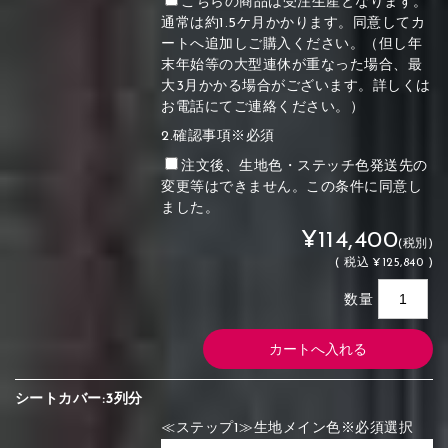
こちらの商品は受注生産となります。
通常は約1.5ケ月かかります。同意してカ
ートへ追加しご購入ください。（但し年
末年始等の大型連休が重なった場合、最
大3月かかる場合がございます。詳しくは
お電話にてご連絡ください。）
2.確認事項※必須
注文後、生地色・ステッチ色発送先の
変更等はできません。この条件に同意し
ました。
¥114,400
(税別)
(
税込
¥125,840 )
数量
シートカバー:3列分
≪ステップ1≫生地メイン色※必須選択