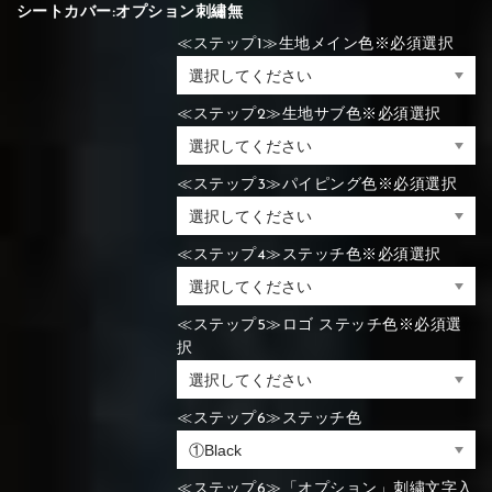
シートカバー:オプション刺繡無
⑬Light gray
⑭Caramel
⑮Wine red
≪ステップ1≫生地メイン色※必須選択
⑯Carbon
≪ステップ2≫生地サブ色※必須選択
⑬Light gray
⑭Caramel
⑮Wine red
⑬Sky blue
⑭Pink
⑮Rose pink
⑬Sky blue
⑭Pink
⑮Rose pink
⑯Carbon
≪ステップ3≫パイピング色※必須選択
≪ステップ4≫ステッチ色※必須選択
⑯White
⑰Silver
⑱Green
⑯Carbon
⑯White
⑰Silver
⑱Green
≪ステップ5≫ロゴ ステッチ色※必須選
択
≪ステップ6≫ステッチ色
⑲Yellow-
⑳Purple
㉑Violet
⑲Yellow-
⑳Purple
㉑Violet
green
green
≪ステップ6≫「オプション」刺繍文字入