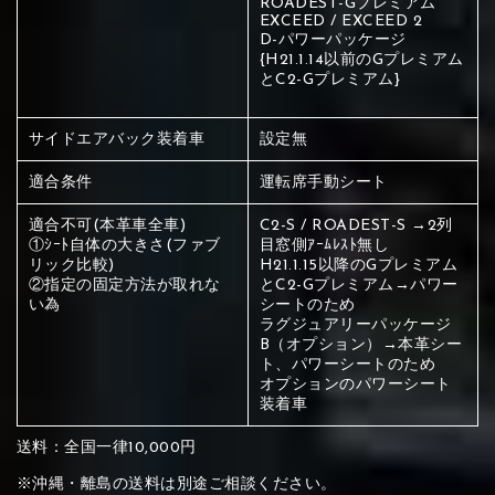
ROADEST-Gプレミアム
EXCEED / EXCEED 2
赤く塗られている場所を選択
D-パワーパッケージ
{H21.1.14以前のGプレミアム
ください
とC2-Gプレミアム}
赤く塗られている部分にカラ
メイン生地は下記16種類からご選択ください。
サイドエアバック装着車
設定無
ー選択ください
適合条件
運転席手動シート
赤く塗られている場所を選択
サブ生地は下記16種類からご選択ください。
適合不可(本革車全車)
C2-S / ROADEST-S →2列
①ｼｰﾄ自体の大きさ(ファブ
目窓側ｱｰﾑﾚｽﾄ無し
ください
リック比較)
H21.1.15以降のGプレミアム
赤く塗られている場所を選択
赤く塗られている場所を選択
②指定の固定方法が取れな
とC2-Gプレミアム→パワー
①Beige
②Gray
③Red
い為
シートのため
ください
ラグジュアリーパッケージ
刺繍は下記21種類からご選択ください。
ください
B（オプション）→本革シー
ト、パワーシートのため
①Beige
②Gray
③Red
オプションのパワーシート
刺繍は下記21種類からご選択ください。
刺繍は下記21種類からご選択ください。
装着車
送料：全国一律10,000円
④Brown
⑤Dark Brown
⑥Yellow
①Beige
②Gray
③Red
※沖縄・離島の送料は別途ご相談ください。