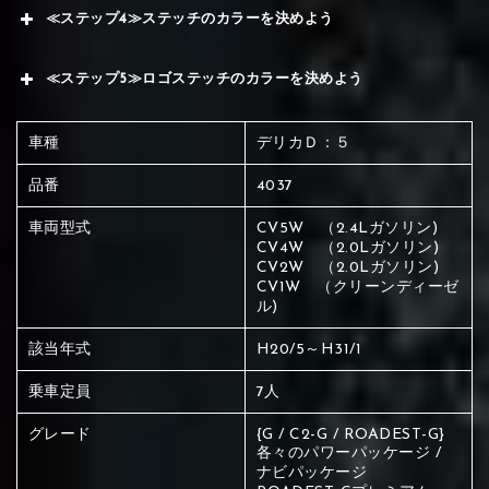
≪ステップ4≫ステッチのカラーを決めよう
≪ステップ5≫ロゴステッチのカラーを決めよう
車種
デリカＤ：５
品番
4037
車両型式
CV5W （2.4Lガソリン)
CV4W （2.0Lガソリン)
CV2W （2.0Lガソリン)
CV1W （クリーンディーゼ
ル)
該当年式
H20/5～H31/1
乗車定員
7人
グレード
{G / C2-G / ROADEST-G}
各々のパワーパッケージ /
ナビパッケージ