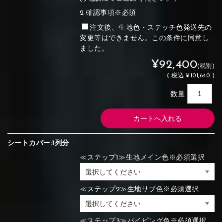
2.確認事項※必須
注文後、生地色・ステッチ色発送先の
変更等はできません。この条件に同意し
ました。
¥92,400
(税別)
(
税込
¥101,640 )
数量
シートカバー:1列分
≪ステップ1≫生地メイン色※必須選択
≪ステップ2≫生地サブ色※必須選択
≪ステップ3≫パイピング色※必須選択