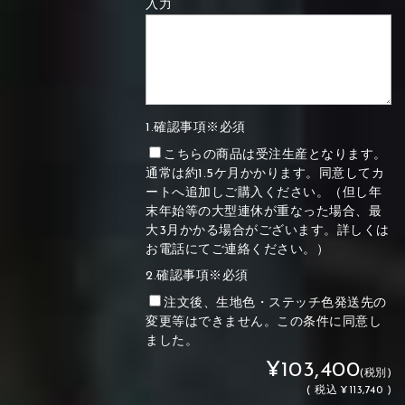
入力
1.確認事項※必須
こちらの商品は受注生産となります。
通常は約1.5ケ月かかります。同意してカ
ートへ追加しご購入ください。（但し年
末年始等の大型連休が重なった場合、最
大3月かかる場合がございます。詳しくは
お電話にてご連絡ください。）
2.確認事項※必須
注文後、生地色・ステッチ色発送先の
変更等はできません。この条件に同意し
ました。
¥103,400
(税別)
(
税込
¥113,740 )