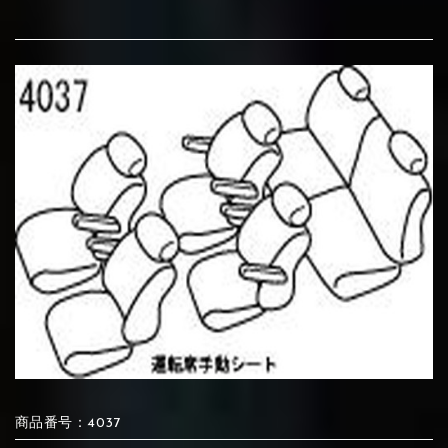
④Brown
⑤Dark Brown
⑥Yellow
①Black
②Gray
③Light gray
①Black
②Gray
③Light gray
⑦Blue
⑧Orange
⑨Pink
④Brown
⑤Dark Brown
⑥Yellow
④Beige
⑤Ivory
⑥Red
⑦Blue
⑧Orange
⑨Pink
④Beige
⑤Ivory
⑥Red
⑩White
⑪Black
⑫Ivory
⑦Blue
⑧Orange
⑨Pink
⑦Wine-red
⑧Yellow
⑨Orange
⑦Wine-red
⑧Yellow
⑨Orange
⑩White
⑪Black
⑫Ivory
⑬Light gray
⑭Caramel
⑮Wine red
⑩White
⑪Black
⑫Ivory
商品番号：4037
⑩Brown
⑪Blue
⑫Aqua blue
⑩Brown
⑪Blue
⑫Aqua blue