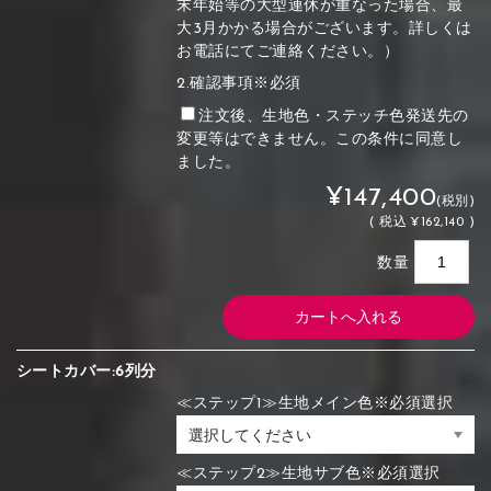
末年始等の大型連休が重なった場合、最
大3月かかる場合がございます。詳しくは
お電話にてご連絡ください。）
2.確認事項※必須
注文後、生地色・ステッチ色発送先の
変更等はできません。この条件に同意し
ました。
¥147,400
(税別)
(
税込
¥162,140 )
数量
シートカバー:6列分
≪ステップ1≫生地メイン色※必須選択
≪ステップ2≫生地サブ色※必須選択