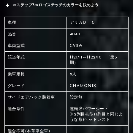
≪ステップ5≫ロゴステッチのカラーを決めよう
車種
デリカＤ：５
品番
4040
車両型式
CV5W
該当年式
H21/11～H22/10 （第3
期）
乗車定員
8人
グレード
CHAMONIX
サイドエアバック装着車
設定無
適合条件
運転席パワーシート
※2列目枕型(1列目と同じよ
うな形)ヘッドレスト
赤く塗られている場所を選択
適合不可(本革車全車)