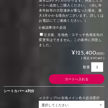
通常は約1.5ケ月かかります。同意してカ
ートへ追加しご購入ください。（但し年
末年始等の大型連休が重なった場合、最
大3月かかる場合がございます。詳しくは
お電話にてご連絡ください。）
2.確認事項※必須
注文後、生地色・ステッチ色発送先の
変更等はできません。この条件に同意し
ました。
¥125,400
(税別)
(
税込
¥137,940 )
数量
シートカバー:4列分
≪ステップ1≫生地メイン色※必須選択