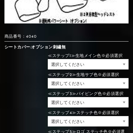
⑦Blue
⑧Orange
⑨Pink
④Brown
⑤Dark Brown
⑥Yellow
④Beige
⑤Ivory
⑥Red
⑦Blue
⑧Orange
⑨Pink
④Beige
⑤Ivory
⑥Red
商品番号：4040
シートカバー:オプション刺繡無
≪ステップ1≫生地メイン色※必須選択
⑩White
⑪Black
⑫Ivory
⑦Blue
⑧Orange
⑨Pink
⑦Wine-red
⑧Yellow
⑨Orange
≪ステップ2≫生地サブ色※必須選択
⑦Wine-red
⑧Yellow
⑨Orange
⑩White
⑪Black
⑫Ivory
≪ステップ3≫パイピング色※必須選択
⑬Light gray
⑭Caramel
⑮Wine red
⑩White
⑪Black
⑫Ivory
⑩Brown
⑪Blue
⑫Aqua blue
≪ステップ4≫ステッチ色※必須選択
⑩Brown
⑪Blue
⑫Aqua blue
⑬Light gray
⑭Caramel
⑮Wine red
≪ステップ5≫ロゴ ステッチ色※必須選