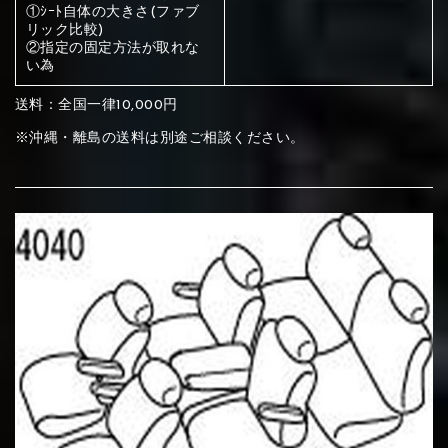
ください
①ｼｰﾄ自体の大きさ(ファブ
リック比較)
赤く塗られている部分にカラ
②指定の固定方法が取れな
い為
メイン生地は下記16種類からご選択ください。
ー選択ください
送料：全国一律10,000円
赤く塗られている場所を選択
※沖縄・離島の送料は別途ご相談ください。
サブ生地は下記16種類からご選択ください。
ください
赤く塗られている場所を選択
赤く塗られている場所を選択
①Beige
②Gray
③Red
ください
刺繍は下記21種類からご選択ください。
ください
①Beige
②Gray
③Red
刺繍は下記21種類からご選択ください。
刺繍は下記21種類からご選択ください。
④Brown
⑤Dark Brown
⑥Yellow
①Beige
②Gray
③Red
④Brown
⑤Dark Brown
⑥Yellow
①Black
②Gray
③Light gray
①Black
②Gray
③Light gray