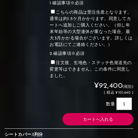
1.確認事項※必須
こちらの商品は受注生産となります。
通常は約1.5ケ月かかります。同意してカ
ートへ追加しご購入ください。（但し年
末年始等の大型連休が重なった場合、最
大3月かかる場合がございます。詳しくは
お電話にてご連絡ください。）
2.確認事項※必須
注文後、生地色・ステッチ色発送先の
変更等はできません。この条件に同意し
ました。
¥92,400
(税別)
(
税込
¥101,640 )
数量
シートカバー:1列分