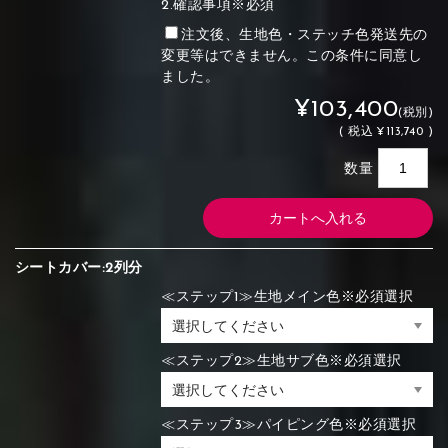
2.確認事項※必須
注文後、生地色・ステッチ色発送先の
変更等はできません。この条件に同意し
ました。
¥103,400
(税別)
(
税込
¥113,740 )
数量
シートカバー:2列分
≪ステップ1≫生地メイン色※必須選択
≪ステップ2≫生地サブ色※必須選択
≪ステップ3≫パイピング色※必須選択