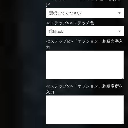
択
⑯Carbon
⑬Light gray
⑭Caramel
⑮Wine red
⑬Sky blue
⑭Pink
⑮Rose pink
⑬Sky blue
⑭Pink
⑮Rose pink
≪ステップ6≫ステッチ色
⑯Carbon
≪ステップ6≫「オプション」刺繍文字入
力
⑯White
⑰Silver
⑱Green
⑯Carbon
⑯White
⑰Silver
⑱Green
≪ステップ5≫「オプション」刺繍場所を
入力
⑲Yellow-
⑳Purple
㉑Violet
⑲Yellow-
⑳Purple
㉑Violet
green
green