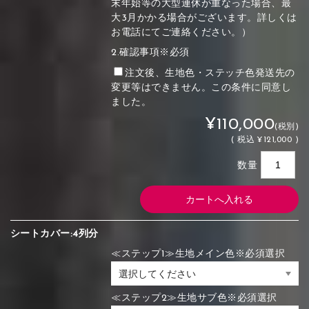
末年始等の大型連休が重なった場合、最
大3月かかる場合がございます。詳しくは
お電話にてご連絡ください。）
2.確認事項※必須
注文後、生地色・ステッチ色発送先の
変更等はできません。この条件に同意し
ました。
¥110,000
(税別)
(
税込
¥121,000 )
数量
シートカバー:4列分
≪ステップ1≫生地メイン色※必須選択
≪ステップ2≫生地サブ色※必須選択