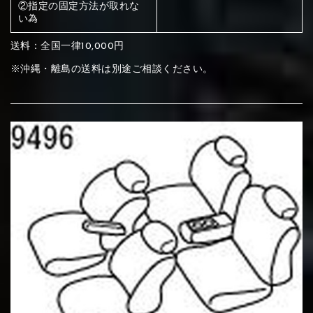
ください
②指定の固定方法が取れな
い為
赤く塗られている部分にカラ
送料：全国一律10,000円
メイン生地は下記16種類からご選択ください。
ー選択ください
※沖縄・離島の送料は別途ご相談ください。
赤く塗られている場所を選択
サブ生地は下記16種類からご選択ください。
ください
赤く塗られている場所を選択
赤く塗られている場所を選択
①Beige
②Gray
③Red
ください
刺繍は下記21種類からご選択ください。
ください
①Beige
②Gray
③Red
刺繍は下記21種類からご選択ください。
刺繍は下記21種類からご選択ください。
④Brown
⑤Dark Brown
⑥Yellow
①Beige
②Gray
③Red
④Brown
⑤Dark Brown
⑥Yellow
①Black
②Gray
③Light gray
①Black
②Gray
③Light gray