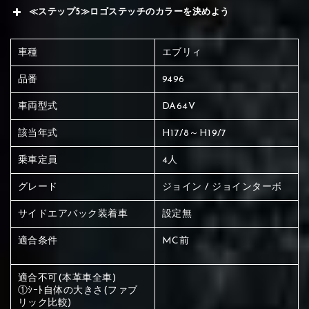
≪ステップ5≫ロゴステッチのカラーを決めよう
車種
エブリィ
品番
9496
車両型式
DA64V
該当年式
H17/8～H19/7
乗車定員
4人
グレード
ジョイン / ジョインターボ
サイドエアバック装着車
設定無
適合条件
MC前
適合不可(本革車全車)
赤く塗られている場所を選択
①ｼｰﾄ自体の大きさ(ファブ
リック比較)