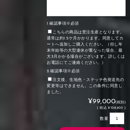
1.確認事項※必須
こちらの商品は受注生産となります。
通常は約1.5ケ月かかります。同意してカ
ートへ追加しご購入ください。（但し年
末年始等の大型連休が重なった場合、最
大3月かかる場合がございます。詳しくは
お電話にてご連絡ください。）
2.確認事項※必須
注文後、生地色・ステッチ色発送先の
変更等はできません。この条件に同意し
ました。
¥99,000
(税別)
(
税込
¥108,900 )
数量