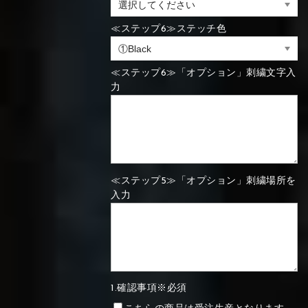
⑯Carbon
≪ステップ6≫ステッチ色
⑬Light gray
⑭Caramel
⑮Wine red
⑬Sky blue
⑭Pink
⑮Rose pink
⑬Sky blue
⑭Pink
⑮Rose pink
⑯Carbon
≪ステップ6≫「オプション」刺繍文字入
力
⑯White
⑰Silver
⑱Green
⑯Carbon
⑯White
⑰Silver
⑱Green
≪ステップ5≫「オプション」刺繍場所を
入力
⑲Yellow-
⑳Purple
㉑Violet
⑲Yellow-
⑳Purple
㉑Violet
green
green
1.確認事項※必須