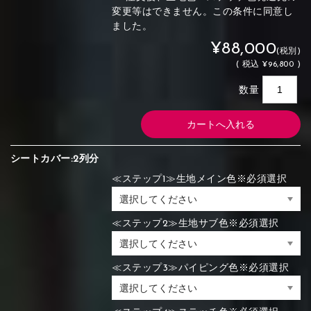
変更等はできません。この条件に同意し
ました。
¥88,000
(税別)
(
税込
¥96,800 )
数量
シートカバー:2列分
≪ステップ1≫生地メイン色※必須選択
≪ステップ2≫生地サブ色※必須選択
≪ステップ3≫パイピング色※必須選択