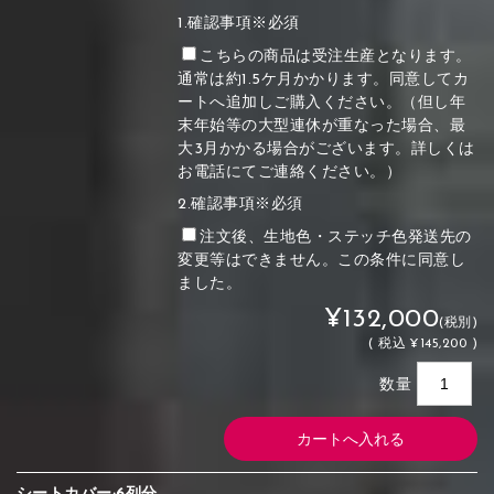
1.確認事項※必須
こちらの商品は受注生産となります。
通常は約1.5ケ月かかります。同意してカ
ートへ追加しご購入ください。（但し年
末年始等の大型連休が重なった場合、最
大3月かかる場合がございます。詳しくは
お電話にてご連絡ください。）
2.確認事項※必須
注文後、生地色・ステッチ色発送先の
変更等はできません。この条件に同意し
ました。
¥132,000
(税別)
(
税込
¥145,200 )
数量