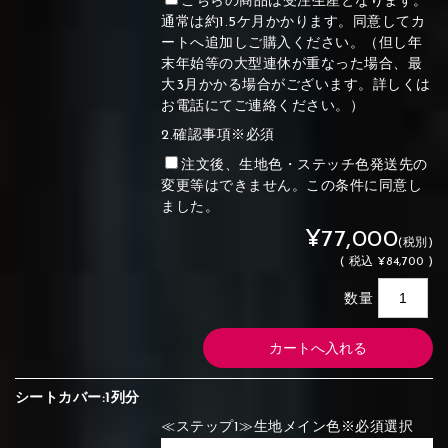
こちらの商品は受注生産となります。
通常は約1.5ケ月かかります。同意してカ
ートへ追加しご購入ください。（但し年
末年始等の大型連休が重なった場合、最
大3月かかる場合がございます。詳しくは
お電話にてご連絡ください。）
2.確認事項※必須
注文後、生地色・ステッチ色発送先の
変更等はできません。この条件に同意し
ました。
¥77,000
(税別)
(
税込
¥84,700 )
数量
シートカバー:1列分
≪ステップ1≫生地メイン色※必須選択