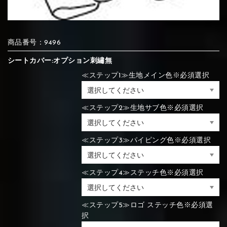
⑦Blue
⑧Orange
⑨Pink
④Brown
⑤Dark Brown
⑥Yellow
商品番号：9496
④Beige
⑤Ivory
⑥Red
⑦Blue
⑧Orange
⑨Pink
④Beige
⑤Ivory
⑥Red
シートカバー:オプション刺繡無
≪ステップ1≫生地メイン色※必須選択
⑩White
⑪Black
⑫Ivory
≪ステップ2≫生地サブ色※必須選択
⑦Blue
⑧Orange
⑨Pink
⑦Wine-red
⑧Yellow
⑨Orange
⑦Wine-red
⑧Yellow
⑨Orange
⑩White
⑪Black
⑫Ivory
≪ステップ3≫パイピング色※必須選択
⑬Light gray
⑭Caramel
⑮Wine red
≪ステップ4≫ステッチ色※必須選択
⑩White
⑪Black
⑫Ivory
⑩Brown
⑪Blue
⑫Aqua blue
⑩Brown
⑪Blue
⑫Aqua blue
≪ステップ5≫ロゴ ステッチ色※必須選
⑬Light gray
⑭Caramel
⑮Wine red
択