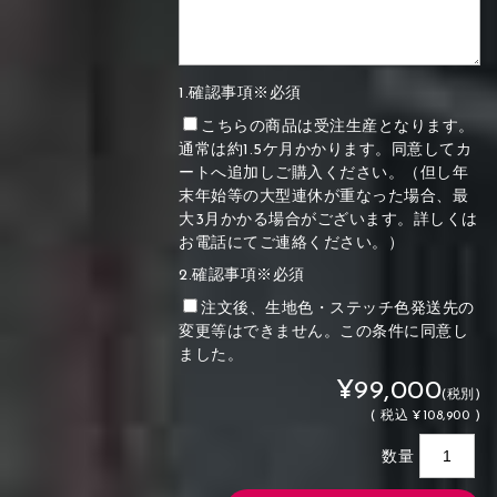
1.確認事項※必須
こちらの商品は受注生産となります。
通常は約1.5ケ月かかります。同意してカ
ートへ追加しご購入ください。（但し年
末年始等の大型連休が重なった場合、最
大3月かかる場合がございます。詳しくは
お電話にてご連絡ください。）
2.確認事項※必須
注文後、生地色・ステッチ色発送先の
変更等はできません。この条件に同意し
ました。
¥99,000
(税別)
(
税込
¥108,900 )
数量