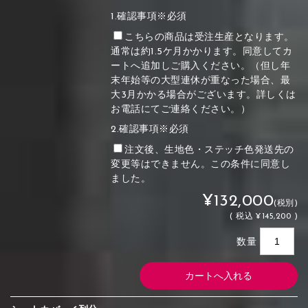
1.確認事項※必須
こちらの商品は受注生産となります。
通常は約1.5ケ月かかります。同意してカ
ートへ追加しご購入ください。（但し年
末年始等の大型連休が重なった場合、最
大3月かかる場合がございます。詳しくは
お電話にてご連絡ください。）
2.確認事項※必須
注文後、生地色・ステッチ色発送先の
変更等はできません。この条件に同意し
ました。
¥132,000
(税別)
(
税込
¥145,200 )
数量