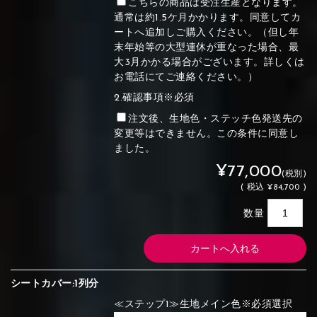
こちらの商品は受注生産となります。
通常は約1.5ケ月かかります。同意してカ
ートへ追加しご購入ください。（但し年
末年始等の大型連休が重なった場合、最
大3月かかる場合がございます。詳しくは
お電話にてご連絡ください。）
2.確認事項※必須
注文後、生地色・ステッチ色発送先の
変更等はできません。この条件に同意し
ました。
¥77,000
(税別)
(
税込
¥84,700 )
数量
シートカバー:1列分
≪ステップ1≫生地メイン色※必須選択