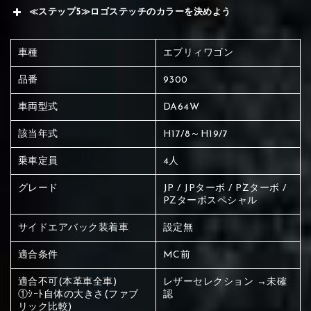
≪ステップ5≫ロゴステッチのカラーを決めよう
車種
エブリィワゴン
品番
9300
車両型式
DA64W
該当年式
H17/8～H19/7
乗車定員
4人
グレード
JP / JPターボ / PZターボ /
PZターボスペシャル
サイドエアバック装着車
設定無
適合条件
MC前
適合不可(本革車全車)
レザーセレクション →未確
赤く塗られている場所を選択
①ｼｰﾄ自体の大きさ(ファブ
認
リック比較)