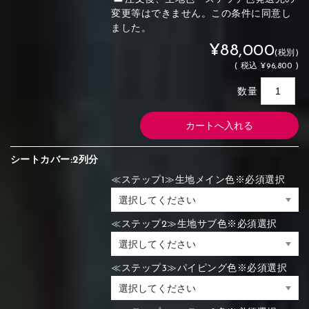
変更等はできません。この条件に同意し
ました。
¥88,000
(税別)
(
税込
¥96,800 )
数量
シートカバー:2列分
≪ステップ1≫生地メイン色※必須選択
≪ステップ2≫生地サブ色※必須選択
≪ステップ3≫パイピング色※必須選択