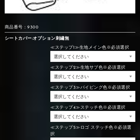
⑦Blue
⑧Orange
⑨Pink
④Brown
⑤Dark Brown
⑥Yellow
商品番号：9300
④Beige
⑤Ivory
⑥Red
⑦Blue
⑧Orange
⑨Pink
④Beige
⑤Ivory
⑥Red
シートカバー:オプション刺繡無
≪ステップ1≫生地メイン色※必須選択
⑩White
⑪Black
⑫Ivory
≪ステップ2≫生地サブ色※必須選択
⑦Blue
⑧Orange
⑨Pink
⑦Wine-red
⑧Yellow
⑨Orange
⑦Wine-red
⑧Yellow
⑨Orange
⑩White
⑪Black
⑫Ivory
≪ステップ3≫パイピング色※必須選択
⑬Light gray
⑭Caramel
⑮Wine red
≪ステップ4≫ステッチ色※必須選択
⑩White
⑪Black
⑫Ivory
⑩Brown
⑪Blue
⑫Aqua blue
⑩Brown
⑪Blue
⑫Aqua blue
⑬Light gray
⑭Caramel
⑮Wine red
≪ステップ5≫ロゴ ステッチ色※必須選
択