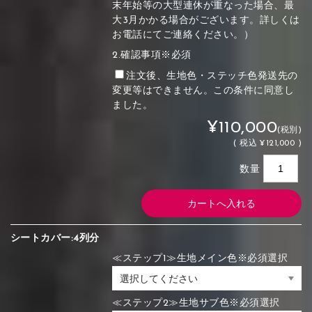
末年始等の大型連休が重なった場合、最
大3月かかる場合がございます。詳しくは
お電話にてご連絡ください。）
2.確認事項※必須
注文後、生地色・ステッチ色発送先の
変更等はできません。この条件に同意し
ました。
¥110,000
(税別)
(
税込
¥121,000 )
数量
シートカバー:4列分
≪ステップ1≫生地メイン色※必須選択
≪ステップ2≫生地サブ色※必須選択