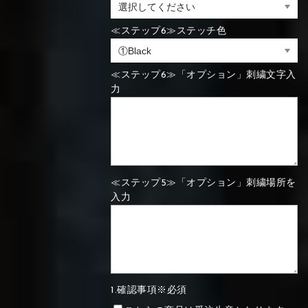
⑯Carbon
≪ステップ6≫ステッチ色
⑬Light gray
⑭Caramel
⑮Wine red
⑬Sky blue
⑭Pink
⑮Rose pink
⑬Sky blue
⑭Pink
⑮Rose pink
⑯Carbon
≪ステップ6≫「オプション」刺繍文字入
力
⑯White
⑰Silver
⑱Green
⑯Carbon
⑯White
⑰Silver
⑱Green
≪ステップ5≫「オプション」刺繍場所を
入力
⑲Yellow-
⑳Purple
㉑Violet
⑲Yellow-
⑳Purple
㉑Violet
green
green
1.確認事項※必須