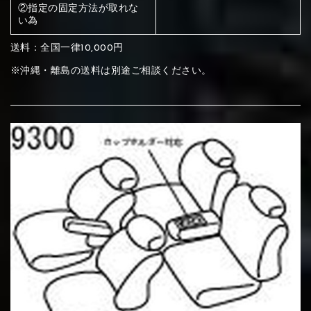
ください
②指定の固定方法が取れな
い為
赤く塗られている部分にカラ
メイン生地は下記16種類からご選択ください。
送料：全国一律10,000円
ー選択ください
※沖縄・離島の送料は別途ご相談ください。
赤く塗られている場所を選択
サブ生地は下記16種類からご選択ください。
ください
赤く塗られている場所を選択
赤く塗られている場所を選択
①Beige
②Gray
③Red
ください
刺繍は下記21種類からご選択ください。
ください
①Beige
②Gray
③Red
刺繍は下記21種類からご選択ください。
刺繍は下記21種類からご選択ください。
④Brown
⑤Dark Brown
⑥Yellow
①Beige
②Gray
③Red
④Brown
⑤Dark Brown
⑥Yellow
①Black
②Gray
③Light gray
①Black
②Gray
③Light gray