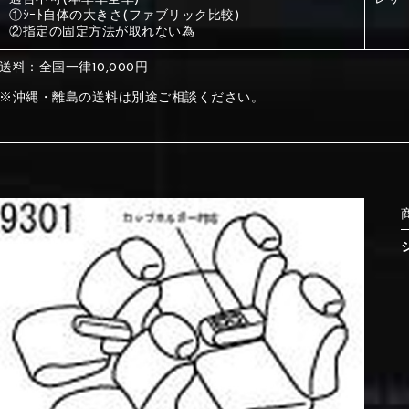
①ｼｰﾄ自体の大きさ(ファブリック比較)
②指定の固定方法が取れない為
①Beige
②Gray
送料：全国一律10,000円
※沖縄・離島の送料は別途ご相談ください。
①Beige
②Gray
⑤Dark Brown
⑥Yellow
①Beige
②Gray
①Black
②Gray
①Black
②Gray
⑤Dark Brown
⑥Yellow
⑤Ivory
⑥Red
⑤Ivory
⑥Red
⑨Pink
⑩White
⑤Dark Brown
⑥Yellow