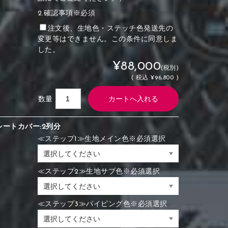
2.確認事項※必須
注文後、生地色・ステッチ色発送先の
変更等はできません。この条件に同意しま
した。
¥88,000
(税別)
(
税込
¥96,800 )
数量
シートカバー:2列分
≪ステップ1≫生地メイン色※必須選択
≪ステップ2≫生地サブ色※必須選択
≪ステップ3≫パイピング色※必須選択