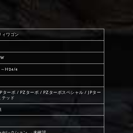
く塗られている場所を選択
生地は下記16種類からご選択ください。
ださい
く塗られている場所を選択
く塗られている場所を選択
リィワゴン
ださい
は下記21種類からご選択ください。
ださい
4W
は下記21種類からご選択ください。
は下記21種類からご選択ください。
7～H24/4
/ JPターボ / PZターボ / PZターボスペシャル / JPター
ミテッド
無
ーセレクション →未確認