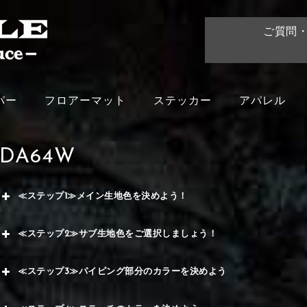
ご質問
パー
フロアーマット
ステッカー
アパレル
DA64W
≪ステップ1≫メイン生地色を決めよう！
赤
≪ステップ2≫サブ生地色をご選択しましょう！
く
赤
≪ステップ3≫パイピング部分のカラーを決めよう
メイ
ー