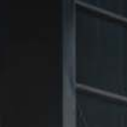
㉑Violet
㉑Violet