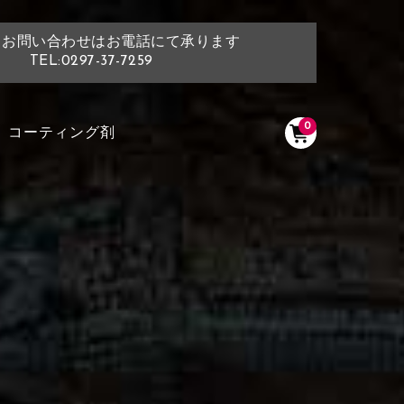
・お問い合わせはお電話にて承ります
TEL:0297-37-7259
0
コーティング剤
く塗られている場所を選択
ださい
く塗られている部分にカラ
ン生地は下記16種類からご選択ください。
選択ください