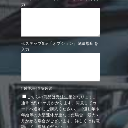
力
≪ステップ5≫「オプション」刺繍場所を
入力
1.確認事項※必須
こちらの商品は受注生産となります。
通常は約1.5ケ月かかります。同意してカ
ートへ追加しご購入ください。（但し年末
年始等の大型連休が重なった場合、最大3
月かかる場合がございます。詳しくはお電
話にてご連絡ください。）