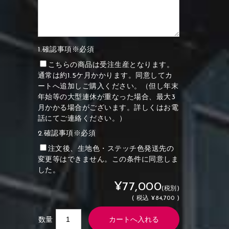
1.確認事項※必須
こちらの商品は受注生産となります。
通常は約1.5ケ月かかります。同意してカ
ートへ追加しご購入ください。（但し年末
年始等の大型連休が重なった場合、最大3
月かかる場合がございます。詳しくはお電
話にてご連絡ください。）
2.確認事項※必須
注文後、生地色・ステッチ色発送先の
変更等はできません。この条件に同意しま
した。
¥77,000
(税別)
(
税込
¥84,700 )
数量