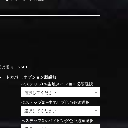
③Red
④Brown
③Red
④Brown
⑦Blue
⑧Orange
③Red
④Brown
③Light gray
④Beige
商品番号：9301
③Light gray
④Beige
シートカバー:オプション刺繡無
⑦Blue
⑧Orange
≪ステップ1≫生地メイン色※必須選択
≪ステップ2≫生地サブ色※必須選択
⑦Wine-red
⑧Yellow
⑦Wine-red
⑧Yellow
⑪Black
⑫Ivory
⑦Blue
⑧Orange
≪ステップ3≫パイピング色※必須選択