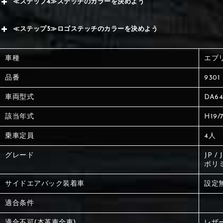
≪ステップ4≫ステッチのカラーを決めよう
赤
サブ
≪ステップ5≫ロゴステッチのカラーを決めよう
く
赤
赤
車種
エブ
く
刺繍
く
品番
9301
車両型式
DA6
刺繍
刺繍
該当年式
H19/
乗車定員
4人
グレード
JP 
ボリ
サイドエアバック装着車
設定
適合条件
適合不可(本革車全車)
レザ