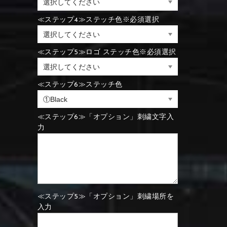
⑪Black
⑫Ivory
≪ステップ4≫ステッチ色※必須選択
⑪Blue
⑫Aqua blue
⑪Blue
⑫Aqua blue
≪ステップ5≫ロゴ ステッチ色※必須選択
⑮Wine red
⑯Carbon
⑪Black
⑫Ivory
≪ステップ6≫ステッチ色
⑮Rose pink
⑯White
⑮Wine red
⑯Carbon
⑮Rose pink
⑯White
≪ステップ6≫「オプション」刺繍文字入
力
⑮Wine red
⑯Carbon
⑲Yellow-green
⑳Purple
⑲Yellow-green
⑳Purple
≪ステップ5≫「オプション」刺繍場所を
入力