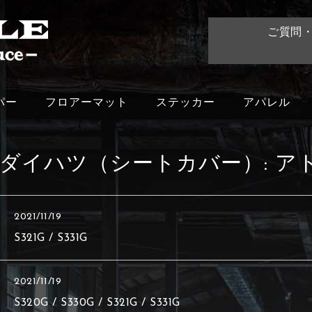
ご質問
パー
フロアーマット
ステッカー
アパレル
ダイハツ（シートカバー）:
ア
2021/11/19
S321G / S331G
2021/11/19
S320G / S330G / S321G / S331G