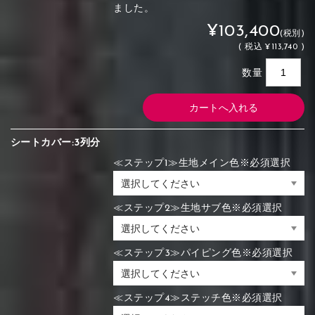
ました。
¥103,400
(税別)
(
税込
¥113,740 )
数量
シートカバー:3列分
≪ステップ1≫生地メイン色※必須選択
≪ステップ2≫生地サブ色※必須選択
≪ステップ3≫パイピング色※必須選択
≪ステップ4≫ステッチ色※必須選択