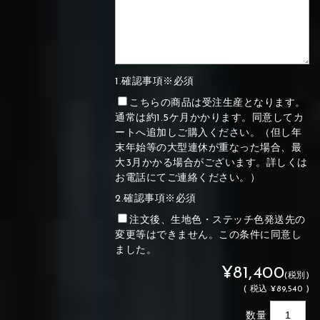
1.確認事項※必須
こちらの商品は受注生産となります。
通常は約1.5ケ月かかります。同意してカ
ートへ追加しご購入ください。（但し年
末年始等の大型連休が重なった場合、最
大3月かかる場合がございます。詳しくは
お電話にてご連絡ください。）
2.確認事項※必須
注文後、生地色・ステッチ色発送先の
変更等はできません。この条件に同意し
ました。
¥81,400
(税別)
(
税込
¥89,540 )
数量