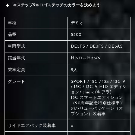
≪ステップ5≫ロゴステッチのカラーを決めよう
車種
デミオ
品番
5300
車両型式
DE5FS / DE3FS / DE3AS
該当年式
H19/7～H23/6
乗車定員
5人
グレード
SPORT / 15C / 13S / 13C-V
/ 13C / 13C-V HID エディシ
ョン/ chiara(キアラ)
13C スマートエディション
（90周年記念特別仕様車）
のバリューパッケージ（オ
プション）装着車
赤く塗られている場所を選択
サイドエアバック装着車
×