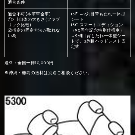
ください
適合条件
赤く塗られている部分にカラ
適合不可(本革車全車)
13F →2列目背もたれ一体型
①ｼｰﾄ自体の大きさ(ファブ
シート
メイン生地は下記16種類からご選択ください。
ー選択ください
リック比較)
13C スマートエディション
②指定の固定方法が取れな
（90周年記念特別仕様車）
い為
→2列目背もたれ一体型シー
赤く塗られている場所を選択
トで、2列目ヘッドレスト固
サブ生地は下記16種類からご選択ください。
定式
ください
赤く塗られている場所を選択
赤く塗られている場所を選択
①Beige
②Gray
③Red
送料：全国一律10,000円
ください
刺繍は下記21種類からご選択ください。
ください
※沖縄・離島の送料は別途ご相談ください。
①Beige
②Gray
③Red
刺繍は下記21種類からご選択ください。
刺繍は下記21種類からご選択ください。
④Brown
⑤Dark Brown
⑥Yellow
①Beige
②Gray
③Red
④Brown
⑤Dark Brown
⑥Yellow
①Black
②Gray
③Light gray
①Black
②Gray
③Light gray