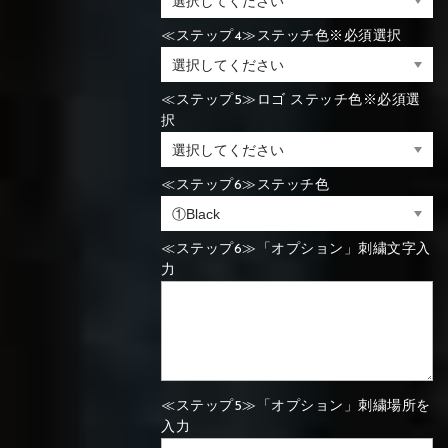
⑯Carbon
≪ステップ4≫ステッチ色※必須選択
⑬Light gray
⑭Caramel
⑮Wine red
⑬Sky blue
⑭Pink
⑮Rose pink
⑬Sky blue
⑭Pink
⑮Rose pink
≪ステップ5≫ロゴ ステッチ色※必須選
⑯Carbon
択
≪ステップ6≫ステッチ色
⑯White
⑰Silver
⑱Green
⑯Carbon
⑯White
⑰Silver
⑱Green
≪ステップ6≫「オプション」刺繍文字入
力
⑲Yellow-
⑳Purple
㉑Violet
⑲Yellow-
⑳Purple
㉑Violet
green
green
≪ステップ5≫「オプション」刺繍場所を
入力