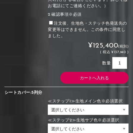
お電話にてご連絡ください。）
2.確認事項※必須
注文後、生地色・ステッチ色発送先の
変更等はできません。この条件に同意し
ました。
¥125,400
(税別)
(
税込
¥137,940 )
数量
シートカバー:5列分
≪ステップ1≫生地メイン色※必須選択
≪ステップ2≫生地サブ色※必須選択