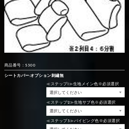
⑦Blue
⑧Orange
⑨Pink
④Brown
⑤Dark Brown
⑥Yellow
④Beige
⑤Ivory
⑥Red
⑦Blue
⑧Orange
⑨Pink
④Beige
⑤Ivory
⑥Red
⑩White
⑪Black
⑫Ivory
⑦Blue
⑧Orange
⑨Pink
商品番号：5300
⑦Wine-red
⑧Yellow
⑨Orange
⑦Wine-red
⑧Yellow
⑨Orange
⑩White
⑪Black
⑫Ivory
シートカバー:オプション刺繡無
≪ステップ1≫生地メイン色※必須選択
⑬Light gray
⑭Caramel
⑮Wine red
≪ステップ2≫生地サブ色※必須選択
⑩White
⑪Black
⑫Ivory
⑩Brown
⑪Blue
⑫Aqua blue
⑩Brown
⑪Blue
⑫Aqua blue
⑬Light gray
⑭Caramel
⑮Wine red
≪ステップ3≫パイピング色※必須選択