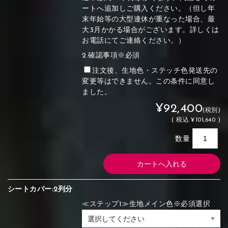
ートへ追加しご購入ください。（但し年
末年始等の大型連休が重なった場合、最
大3月かかる場合がございます。詳しくは
お電話にてご連絡ください。）
2.確認事項※必須
注文後、生地色・ステッチ色発送先の
変更等はできません。この条件に同意し
ました。
¥92,400
(税別)
(
税込
¥101,640 )
数量
シートカバー:2列分
≪ステップ1≫生地メイン色※必須選択