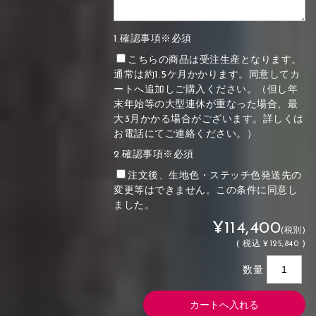
1.確認事項※必須
こちらの商品は受注生産となります。
通常は約1.5ケ月かかります。同意してカ
ートへ追加しご購入ください。（但し年
末年始等の大型連休が重なった場合、最
大3月かかる場合がございます。詳しくは
お電話にてご連絡ください。）
2.確認事項※必須
注文後、生地色・ステッチ色発送先の
変更等はできません。この条件に同意し
ました。
¥114,400
(税別)
(
税込
¥125,840 )
数量