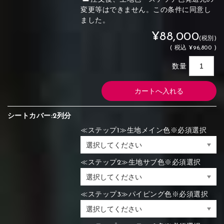
変更等はできません。この条件に同意し
ました。
¥88,000
(税別)
(
税込
¥96,800 )
数量
シートカバー:2列分
≪ステップ1≫生地メイン色※必須選択
≪ステップ2≫生地サブ色※必須選択
≪ステップ3≫パイピング色※必須選択