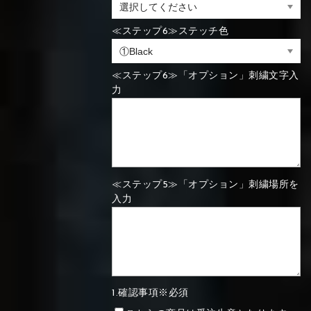
⑯Carbon
≪ステップ6≫ステッチ色
⑬Light gray
⑭Caramel
⑮Wine red
⑬Sky blue
⑭Pink
⑮Rose pink
⑬Sky blue
⑭Pink
⑮Rose pink
⑯Carbon
≪ステップ6≫「オプション」刺繍文字入
力
⑯White
⑰Silver
⑱Green
⑯Carbon
⑯White
⑰Silver
⑱Green
≪ステップ5≫「オプション」刺繍場所を
入力
⑲Yellow-
⑳Purple
㉑Violet
⑲Yellow-
⑳Purple
㉑Violet
green
green
1.確認事項※必須