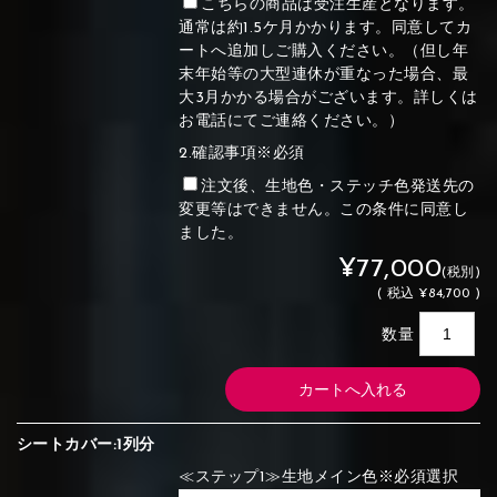
こちらの商品は受注生産となります。
通常は約1.5ケ月かかります。同意してカ
ートへ追加しご購入ください。（但し年
末年始等の大型連休が重なった場合、最
大3月かかる場合がございます。詳しくは
お電話にてご連絡ください。）
2.確認事項※必須
注文後、生地色・ステッチ色発送先の
変更等はできません。この条件に同意し
ました。
¥77,000
(税別)
(
税込
¥84,700 )
数量
シートカバー:1列分
≪ステップ1≫生地メイン色※必須選択