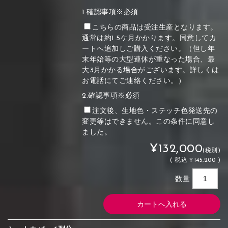
1.確認事項※必須
こちらの商品は受注生産となります。
通常は約1.5ケ月かかります。同意してカ
ートへ追加しご購入ください。（但し年
末年始等の大型連休が重なった場合、最
大3月かかる場合がございます。詳しくは
お電話にてご連絡ください。）
2.確認事項※必須
注文後、生地色・ステッチ色発送先の
変更等はできません。この条件に同意し
ました。
¥132,000
(税別)
(
税込
¥145,200 )
数量