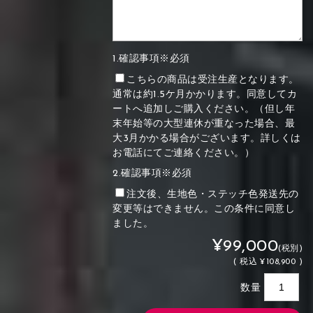
1.確認事項※必須
こちらの商品は受注生産となります。
通常は約1.5ケ月かかります。同意してカ
ートへ追加しご購入ください。（但し年
末年始等の大型連休が重なった場合、最
大3月かかる場合がございます。詳しくは
お電話にてご連絡ください。）
2.確認事項※必須
注文後、生地色・ステッチ色発送先の
変更等はできません。この条件に同意し
ました。
¥99,000
(税別)
(
税込
¥108,900 )
数量