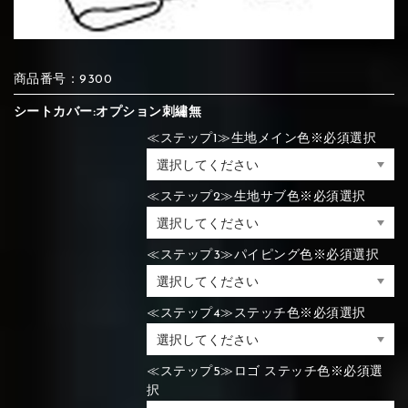
⑦Blue
⑧Orange
⑨Pink
④Brown
⑤Dark Brown
⑥Yellow
商品番号：9300
④Beige
⑤Ivory
⑥Red
⑦Blue
⑧Orange
⑨Pink
④Beige
⑤Ivory
⑥Red
シートカバー:オプション刺繡無
≪ステップ1≫生地メイン色※必須選択
⑩White
⑪Black
⑫Ivory
≪ステップ2≫生地サブ色※必須選択
⑦Blue
⑧Orange
⑨Pink
⑦Wine-red
⑧Yellow
⑨Orange
⑦Wine-red
⑧Yellow
⑨Orange
⑩White
⑪Black
⑫Ivory
≪ステップ3≫パイピング色※必須選択
⑬Light gray
⑭Caramel
⑮Wine red
≪ステップ4≫ステッチ色※必須選択
⑩White
⑪Black
⑫Ivory
⑩Brown
⑪Blue
⑫Aqua blue
⑩Brown
⑪Blue
⑫Aqua blue
⑬Light gray
⑭Caramel
⑮Wine red
≪ステップ5≫ロゴ ステッチ色※必須選
択