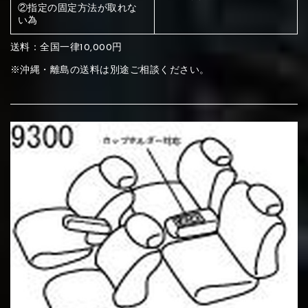
ください
②指定の固定方法が取れな
い為
赤く塗られている部分にカラ
メイン生地は下記16種類からご選択ください。
送料：全国一律10,000円
ー選択ください
※沖縄・離島の送料は別途ご相談ください。
赤く塗られている場所を選択
サブ生地は下記16種類からご選択ください。
ください
赤く塗られている場所を選択
赤く塗られている場所を選択
①Beige
②Gray
③Red
ください
刺繍は下記21種類からご選択ください。
ください
①Beige
②Gray
③Red
刺繍は下記21種類からご選択ください。
刺繍は下記21種類からご選択ください。
④Brown
⑤Dark Brown
⑥Yellow
①Beige
②Gray
③Red
④Brown
⑤Dark Brown
⑥Yellow
①Black
②Gray
③Light gray
①Black
②Gray
③Light gray