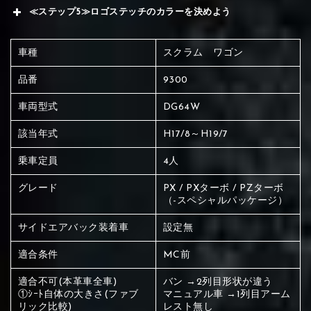
≪ステップ5≫ロゴステッチのカラーを決めよう
車種
スクラム ワゴン
品番
9300
車両型式
DG64W
該当年式
H17/8～H19/7
乗車定員
4人
グレード
PX / PXターボ / PZターボ
（-スペシャルパッケージ）
サイドエアバック装着車
設定無
適合条件
MC前
適合不可(本革車全車)
バン →2列目形状が違う
赤く塗られている場所を選択
①ｼｰﾄ自体の大きさ(ファブ
マニュアル車 →1列目アーム
リック比較)
レスト無し