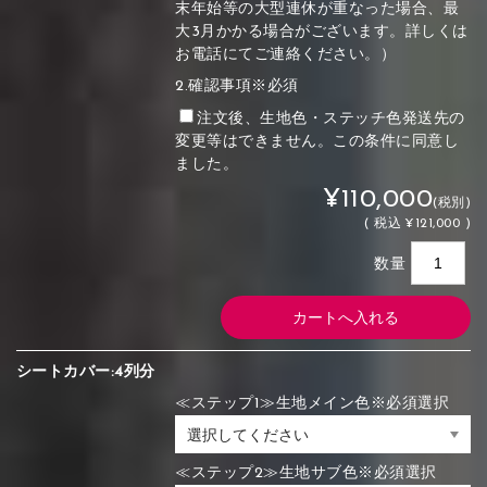
末年始等の大型連休が重なった場合、最
大3月かかる場合がございます。詳しくは
お電話にてご連絡ください。）
2.確認事項※必須
注文後、生地色・ステッチ色発送先の
変更等はできません。この条件に同意し
ました。
¥110,000
(税別)
(
税込
¥121,000 )
数量
シートカバー:4列分
≪ステップ1≫生地メイン色※必須選択
≪ステップ2≫生地サブ色※必須選択