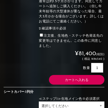
通常は約1.5ケ月かかります。同意してカ
ートへ追加しご購入ください。（但し年
末年始等の大型連休が重なった場合、最
大3月かかる場合がございます。詳しくは
お電話にてご連絡ください。）
2.確認事項※必須
注文後、生地色・ステッチ色発送先の
変更等はできません。この条件に同意し
ました。
¥81,400
(税別)
(
税込
¥89,540 )
数量
シートカバー:1列分
≪ステップ1≫生地メイン色※必須選択