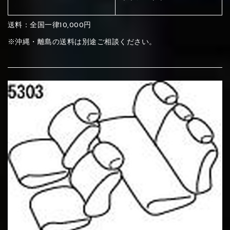
⑦Blue
⑧Orange
⑨Pink
送料：全国一律10,000円
④Brown
⑤Dark Brown
⑥Yellow
※沖縄・離島の送料は別途ご相談ください。
④Beige
⑤Ivory
⑥Red
⑦Blue
⑧Orange
⑨Pink
④Beige
⑤Ivory
⑥Red
⑩White
⑪Black
⑫Ivory
⑦Blue
⑧Orange
⑨Pink
⑦Wine-red
⑧Yellow
⑨Orange
⑦Wine-red
⑧Yellow
⑨Orange
⑩White
⑪Black
⑫Ivory
⑬Light gray
⑭Caramel
⑮Wine red
⑩White
⑪Black
⑫Ivory
⑩Brown
⑪Blue
⑫Aqua blue
⑩Brown
⑪Blue
⑫Aqua blue
⑬Light gray
⑭Caramel
⑮Wine red