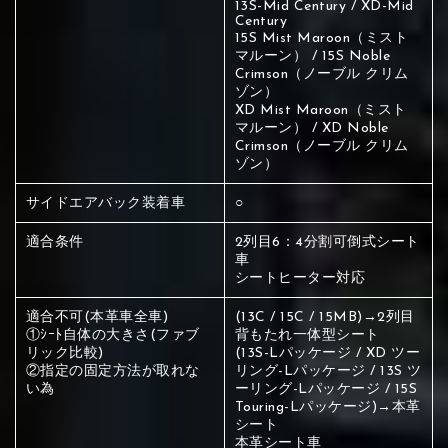
13S-Mid Century / XD-Mid
ください
Century
赤く塗られている部分にカラ
15S Mist Maroon（ミスト
マルーン） / 15S Noble
メイン生地は下記16種類からご選択ください。
Crimson（ノーブル クリム
ー選択ください
ゾン）
XD Mist Maroon（ミスト
マルーン） / XD Noble
赤く塗られている場所を選択
サブ生地は下記16種類からご選択ください。
Crimson（ノーブル クリム
ゾン）
ください
赤く塗られている場所を選択
赤く塗られている場所を選択
サイドエアバック装着車
○
①Beige
②Gray
③Red
ください
刺繍は下記21種類からご選択ください。
ください
適合条件
2列目6：4分割可倒式シート
車
①Beige
②Gray
③Red
シートヒーター対応
刺繍は下記21種類からご選択ください。
刺繍は下記21種類からご選択ください。
適合不可(本革車全車)
(13C / 15C / 15MB)→2列目
①ｼｰﾄ自体の大きさ(ファブ
背もたれ一体型シート
④Brown
⑤Dark Brown
⑥Yellow
リック比較)
(13S-Lパッケージ / XD ツー
②指定の固定方法が取れな
リング-Lパッケージ / 13S ツ
①Beige
②Gray
③Red
い為
ーリング-Lパッケージ / 15S
Touring-Lパッケージ)→本革
④Brown
⑤Dark Brown
⑥Yellow
①Black
②Gray
③Light gray
シート
①Black
②Gray
③Light gray
本革シート車