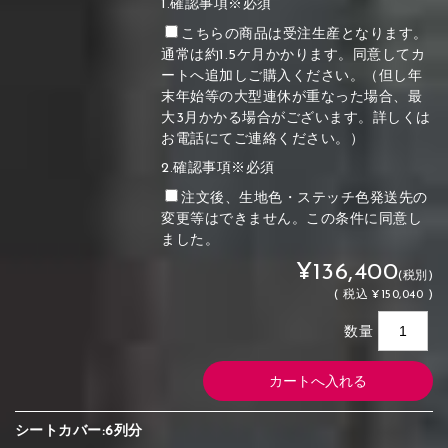
1.確認事項※必須
こちらの商品は受注生産となります。
通常は約1.5ケ月かかります。同意してカ
ートへ追加しご購入ください。（但し年
末年始等の大型連休が重なった場合、最
大3月かかる場合がございます。詳しくは
お電話にてご連絡ください。）
2.確認事項※必須
注文後、生地色・ステッチ色発送先の
変更等はできません。この条件に同意し
ました。
¥136,400
(税別)
(
税込
¥150,040 )
数量
シートカバー:6列分