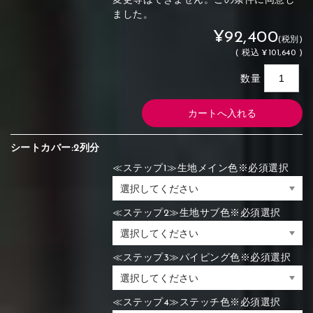
変更等はできません。この条件に同意し
ました。
¥92,400
(税別)
(
税込
¥101,640 )
数量
シートカバー:2列分
≪ステップ1≫生地メイン色※必須選択
≪ステップ2≫生地サブ色※必須選択
≪ステップ3≫パイピング色※必須選択
≪ステップ4≫ステッチ色※必須選択