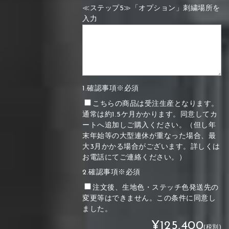
≪ステップ5≫「オプション」刺繍場所を
入力
1.確認事項※必須
こちらの商品は受注生産となります。
通常は約1.5ケ月かかります。同意してカ
ートへ追加しご購入ください。（但し年
末年始等の大型連休が重なった場合、最
大3月かかる場合がございます。詳しくは
お電話にてご連絡ください。）
2.確認事項※必須
注文後、生地色・ステッチ色発送先の
変更等はできません。この条件に同意し
ました。
¥125,400
(税別)