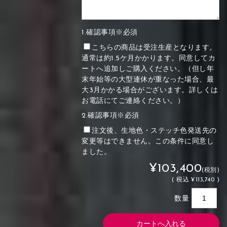
1.確認事項※必須
こちらの商品は受注生産となります。
通常は約1.5ケ月かかります。同意してカ
ートへ追加しご購入ください。（但し年
末年始等の大型連休が重なった場合、最
大3月かかる場合がございます。詳しくは
お電話にてご連絡ください。）
2.確認事項※必須
注文後、生地色・ステッチ色発送先の
変更等はできません。この条件に同意し
ました。
¥103,400
(税別)
(
税込
¥113,740 )
数量