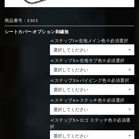
⑯Carbon
⑬Light gray
⑭Caramel
⑮Wine red
⑬Sky blue
⑭Pink
⑮Rose pink
商品番号：5303
⑬Sky blue
⑭Pink
⑮Rose pink
⑯Carbon
シートカバー:オプション刺繡無
≪ステップ1≫生地メイン色※必須選択
≪ステップ2≫生地サブ色※必須選択
⑯White
⑰Silver
⑱Green
⑯Carbon
⑯White
⑰Silver
⑱Green
≪ステップ3≫パイピング色※必須選択
≪ステップ4≫ステッチ色※必須選択
⑲Yellow-
⑳Purple
㉑Violet
⑲Yellow-
⑳Purple
㉑Violet
green
green
≪ステップ5≫ロゴ ステッチ色※必須選
択