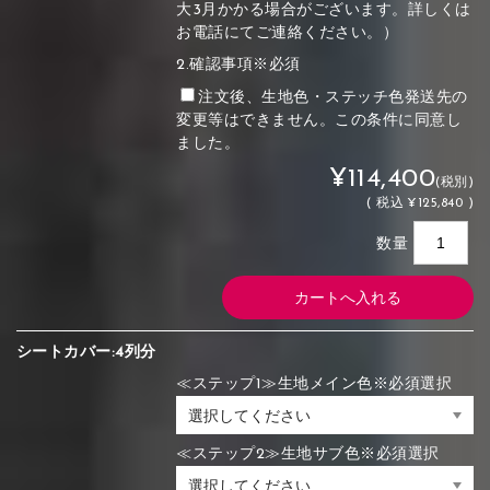
大3月かかる場合がございます。詳しくは
お電話にてご連絡ください。）
2.確認事項※必須
注文後、生地色・ステッチ色発送先の
変更等はできません。この条件に同意し
ました。
¥114,400
(税別)
(
税込
¥125,840 )
数量
シートカバー:4列分
≪ステップ1≫生地メイン色※必須選択
≪ステップ2≫生地サブ色※必須選択