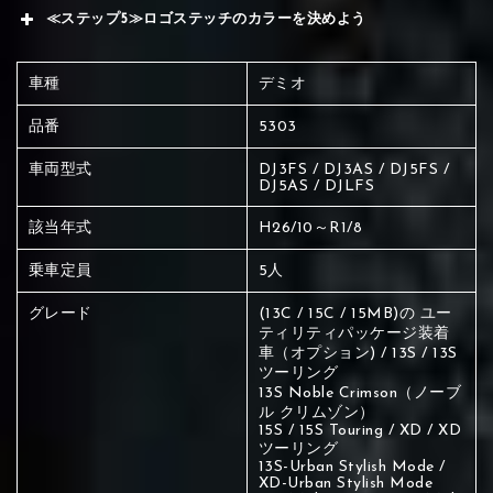
≪ステップ5≫ロゴステッチのカラーを決めよう
車種
デミオ
品番
5303
車両型式
DJ3FS / DJ3AS / DJ5FS /
DJ5AS / DJLFS
該当年式
H26/10～R1/8
乗車定員
5人
グレード
(13C / 15C / 15MB)の ユー
ティリティパッケージ装着
車（オプション) / 13S / 13S
ツーリング
13S Noble Crimson（ノーブ
ル クリムゾン）
15S / 15S Touring / XD / XD
ツーリング
赤く塗られている場所を選択
13S-Urban Stylish Mode /
XD-Urban Stylish Mode