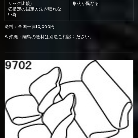
ください
リック比較)
形状が異なる
②指定の固定方法が取れな
赤く塗られている部分にカラ
い為
メイン生地は下記16種類からご選択ください。
ー選択ください
送料：全国一律10,000円
※沖縄・離島の送料は別途ご相談ください。
赤く塗られている場所を選択
サブ生地は下記16種類からご選択ください。
ください
赤く塗られている場所を選択
赤く塗られている場所を選択
①Beige
②Gray
③Red
ください
刺繍は下記21種類からご選択ください。
ください
①Beige
②Gray
③Red
刺繍は下記21種類からご選択ください。
刺繍は下記21種類からご選択ください。
④Brown
⑤Dark Brown
⑥Yellow
①Beige
②Gray
③Red
④Brown
⑤Dark Brown
⑥Yellow
①Black
②Gray
③Light gray
①Black
②Gray
③Light gray