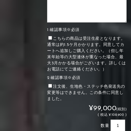
1.確認事項※必須
こちらの商品は受注生産となります。
通常は約1.5ケ月かかります。同意してカ
ートへ追加しご購入ください。（但し年
末年始等の大型連休が重なった場合、最
大3月かかる場合がございます。詳しくは
お電話にてご連絡ください。）
2.確認事項※必須
注文後、生地色・ステッチ色発送先の
変更等はできません。この条件に同意し
ました。
¥99,000
(税別)
(
税込
¥108,900 )
数量