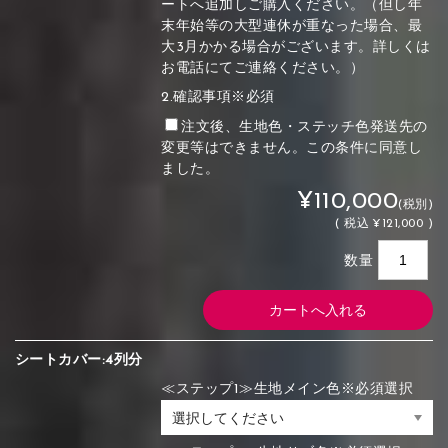
ートへ追加しご購入ください。（但し年
末年始等の大型連休が重なった場合、最
大3月かかる場合がございます。詳しくは
お電話にてご連絡ください。）
2.確認事項※必須
注文後、生地色・ステッチ色発送先の
変更等はできません。この条件に同意し
ました。
¥110,000
(税別)
(
税込
¥121,000 )
数量
シートカバー:4列分
≪ステップ1≫生地メイン色※必須選択