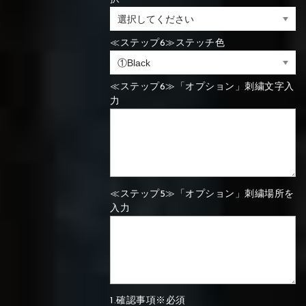
⑯Carbon
⑬Light gray
⑭Caramel
⑮Wine red
≪ステップ6≫ステッチ色
⑬Sky blue
⑭Pink
⑮Rose pink
⑬Sky blue
⑭Pink
⑮Rose pink
⑯Carbon
≪ステップ6≫「オプション」刺繍文字入
力
⑯White
⑰Silver
⑱Green
⑯Carbon
⑯White
⑰Silver
⑱Green
≪ステップ5≫「オプション」刺繍場所を
入力
⑲Yellow-
⑳Purple
㉑Violet
⑲Yellow-
⑳Purple
㉑Violet
green
green
1.確認事項※必須