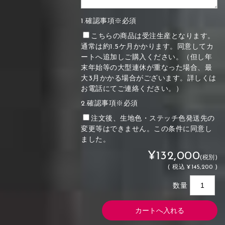
1.確認事項※必須
こちらの商品は受注生産となります。
通常は約1.5ケ月かかります。同意してカ
ートへ追加しご購入ください。（但し年
末年始等の大型連休が重なった場合、最
大3月かかる場合がございます。詳しくは
お電話にてご連絡ください。）
2.確認事項※必須
注文後、生地色・ステッチ色発送先の
変更等はできません。この条件に同意し
ました。
¥132,000
(税別)
(
税込
¥145,200 )
数量