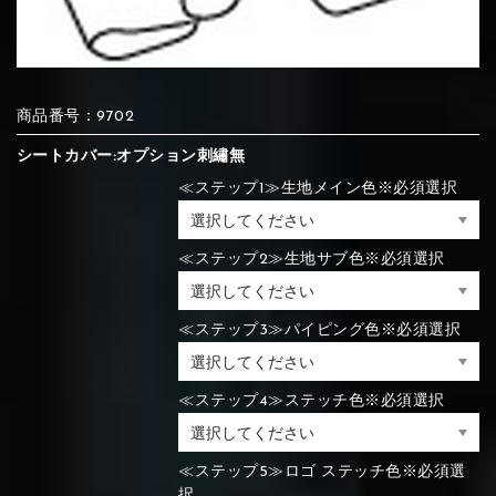
⑦Blue
⑧Orange
⑨Pink
④Brown
⑤Dark Brown
⑥Yellow
商品番号：9702
④Beige
⑤Ivory
⑥Red
⑦Blue
⑧Orange
⑨Pink
④Beige
⑤Ivory
⑥Red
シートカバー:オプション刺繡無
≪ステップ1≫生地メイン色※必須選択
⑩White
⑪Black
⑫Ivory
⑦Blue
⑧Orange
⑨Pink
≪ステップ2≫生地サブ色※必須選択
⑦Wine-red
⑧Yellow
⑨Orange
⑦Wine-red
⑧Yellow
⑨Orange
⑩White
⑪Black
⑫Ivory
≪ステップ3≫パイピング色※必須選択
⑬Light gray
⑭Caramel
⑮Wine red
≪ステップ4≫ステッチ色※必須選択
⑩White
⑪Black
⑫Ivory
⑩Brown
⑪Blue
⑫Aqua blue
⑩Brown
⑪Blue
⑫Aqua blue
⑬Light gray
⑭Caramel
⑮Wine red
≪ステップ5≫ロゴ ステッチ色※必須選
択