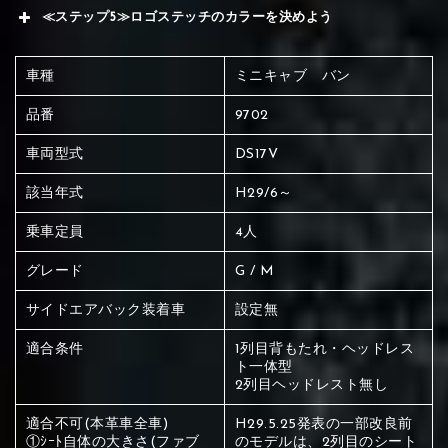
≪ステップ5≫ロゴステッチのカラーを決めよう
車種
ミニキャブ バン
品番
9702
車両型式
DS17V
該当年式
H29/6～
乗車定員
4人
グレード
G / M
サイドエアバック装着車
設定無
適合条件
1列目背もたれ・ヘッドレス
ト一体型
2列目ヘッドレスト無し
赤く塗られている場所を選択
適合不可(本革車全車)
H29.5.25発表の一部改良前
①ｼｰﾄ自体の大きさ(ファブ
のモデルは、2列目のシート