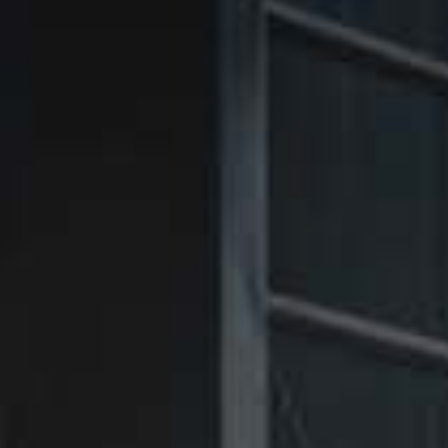
㉑Violet
㉑Violet