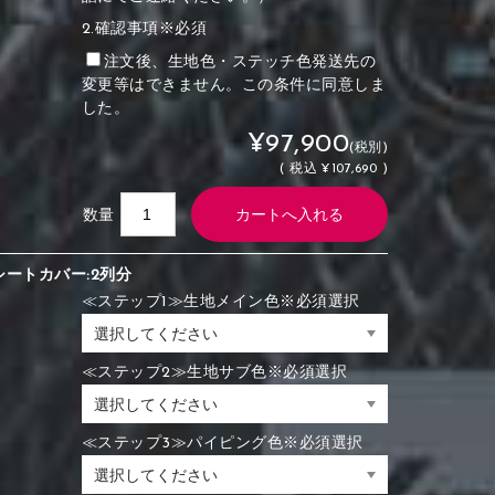
2.確認事項※必須
注文後、生地色・ステッチ色発送先の
変更等はできません。この条件に同意しま
した。
¥97,900
(税別)
(
税込
¥107,690 )
数量
シートカバー:2列分
≪ステップ1≫生地メイン色※必須選択
≪ステップ2≫生地サブ色※必須選択
≪ステップ3≫パイピング色※必須選択