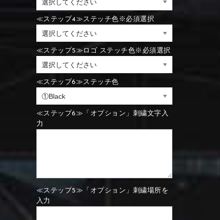
⑪Black
⑫Ivory
≪ステップ4≫ステッチ色※必須選択
⑪Blue
⑫Aqua blue
⑪Blue
⑫Aqua blue
≪ステップ5≫ロゴ ステッチ色※必須選択
⑮Wine red
⑯Carbon
⑪Black
⑫Ivory
≪ステップ6≫ステッチ色
⑮Rose pink
⑯White
⑮Wine red
⑯Carbon
⑮Rose pink
⑯White
≪ステップ6≫「オプション」刺繍文字入
力
⑮Wine red
⑯Carbon
⑲Yellow-green
⑳Purple
⑲Yellow-green
⑳Purple
≪ステップ5≫「オプション」刺繍場所を
入力