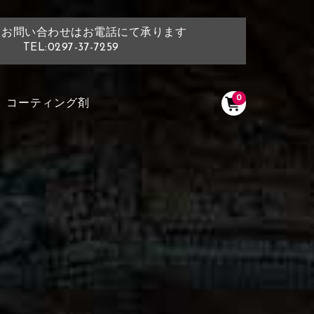
・お問い合わせはお電話にて承ります
TEL:0297-37-7259
0
コーティング剤
く塗られている場所を選択
ださい
く塗られている部分にカラ
ン生地は下記16種類からご選択ください。
選択ください