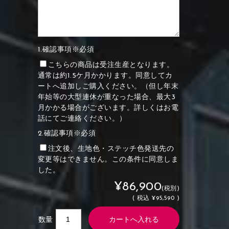
1.確認事項※必須
こちらの商品は受注生産となります。
通常は約1.5ケ月かかります。同意してカ
ートへ追加しご購入ください。（但し年末
年始等の大型連休が重なった場合、最大3
月かかる場合がございます。詳しくはお電
話にてご連絡ください。）
2.確認事項※必須
注文後、生地色・ステッチ色発送先の
変更等はできません。この条件に同意しま
した。
¥86,900
(税別)
(
税込
¥95,590 )
数量