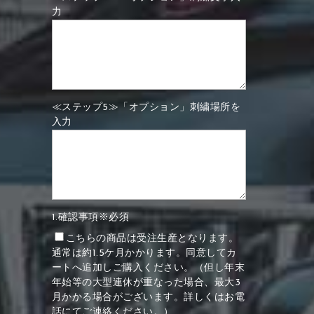
力
≪ステップ5≫「オプション」刺繍場所を
入力
1.確認事項※必須
こちらの商品は受注生産となります。
通常は約1.5ケ月かかります。同意してカ
ートへ追加しご購入ください。（但し年末
年始等の大型連休が重なった場合、最大3
月かかる場合がございます。詳しくはお電
話にてご連絡ください。）