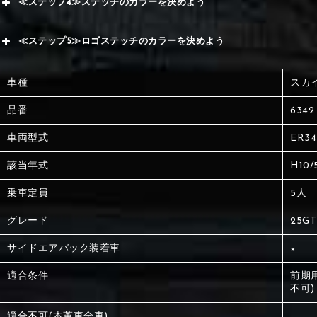
≪ステップ4≫ステッチのカラーを決めよう
赤
サブ
≪ステップ5≫ロゴステッチのカラーを決めよう
く
赤
赤
車種
スカ
く
刺繍
く
品番
6342
車両型式
ER34
刺繍
刺繍
該当年式
H10/
乗車定員
5人
グレード
25G
サイドエアバック装着車
×
適合条件
前期
不可)
適合不可(本革車全車)