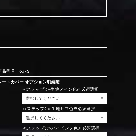
③Red
④Brown
③Red
④Brown
⑦Blue
⑧Orange
③Red
④Brown
③Light gray
④Beige
商品番号：6342
③Light gray
④Beige
シートカバー:オプション刺繡無
⑦Blue
⑧Orange
≪ステップ1≫生地メイン色※必須選択
≪ステップ2≫生地サブ色※必須選択
⑦Wine-red
⑧Yellow
⑦Wine-red
⑧Yellow
⑪Black
⑫Ivory
⑦Blue
⑧Orange
≪ステップ3≫パイピング色※必須選択