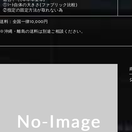
①ｼｰﾄ自体の大きさ(ファブリック比較)
②指定の固定方法が取れない為
①Beige
②Gray
送料：全国一律10,000円
※沖縄・離島の送料は別途ご相談ください。
①Beige
②Gray
⑤Dark Brown
⑥Yellow
①Beige
②Gray
①Black
②Gray
①Black
②Gray
⑤Dark Brown
⑥Yellow
⑤Ivory
⑥Red
⑤Ivory
⑥Red
⑨Pink
⑩White
⑤Dark Brown
⑥Yellow