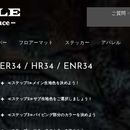
ご質問
パー
フロアーマット
ステッカー
アパレル
ER34 / HR34 / ENR34
≪ステップ1≫メイン生地色を決めよう！
赤
≪ステップ2≫サブ生地色をご選択しましょう！
く
赤
≪ステップ3≫パイピング部分のカラーを決めよう
メイ
ー