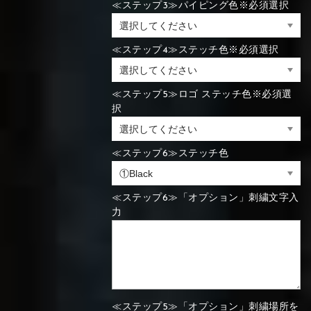
≪ステップ3≫パイピング色※必須選択
⑯Carbon
⑬Light gray
⑭Caramel
⑮Wine red
⑬Sky blue
⑭Pink
⑮Rose pink
≪ステップ4≫ステッチ色※必須選択
⑬Sky blue
⑭Pink
⑮Rose pink
⑯Carbon
≪ステップ5≫ロゴ ステッチ色※必須選
択
⑯White
⑰Silver
⑱Green
⑯Carbon
⑯White
⑰Silver
⑱Green
≪ステップ6≫ステッチ色
≪ステップ6≫「オプション」刺繍文字入
力
⑲Yellow-
⑳Purple
㉑Violet
⑲Yellow-
⑳Purple
㉑Violet
green
green
≪ステップ5≫「オプション」刺繍場所を