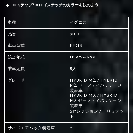
≪ステップ5≫ロゴステッチのカラーを決めよう
車種
イグニス
品番
9100
車両型式
FF21S
該当年式
H28/2～R2/1
乗車定員
5人
グレード
HYBRID MZ / HYBRID
MZ セーフティパッケージ
装着車
HYBRID MX / HYBRID
MX セーフティパッケージ
装着車
Sセレクション / Ｆリミテッ
ド
赤く塗られている場所を選択
サイドエアバック装着車
○