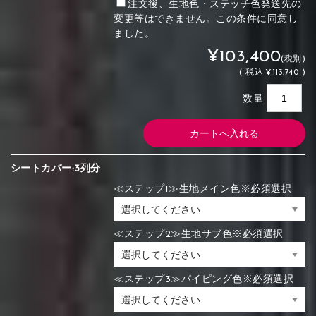
注文後、生地色・ステッチ色発送先の
変更等はできません。この条件に同意し
ました。
¥103,400
(税別)
(
税込
¥113,740 )
数量
シートカバー:3列分
≪ステップ1≫生地メイン色※必須選択
≪ステップ2≫生地サブ色※必須選択
≪ステップ3≫パイピング色※必須選択