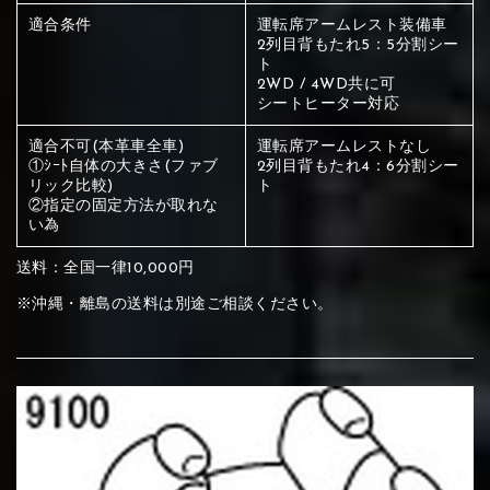
ください
適合条件
運転席アームレスト装備車
赤く塗られている部分にカラ
2列目背もたれ5：5分割シー
ト
メイン生地は下記16種類からご選択ください。
ー選択ください
2WD / 4WD共に可
シートヒーター対応
適合不可(本革車全車)
運転席アームレストなし
赤く塗られている場所を選択
サブ生地は下記16種類からご選択ください。
①ｼｰﾄ自体の大きさ(ファブ
2列目背もたれ4：6分割シー
リック比較)
ト
ください
②指定の固定方法が取れな
赤く塗られている場所を選択
赤く塗られている場所を選択
い為
①Beige
②Gray
③Red
ください
刺繍は下記21種類からご選択ください。
ください
送料：全国一律10,000円
①Beige
②Gray
③Red
※沖縄・離島の送料は別途ご相談ください。
刺繍は下記21種類からご選択ください。
刺繍は下記21種類からご選択ください。
④Brown
⑤Dark Brown
⑥Yellow
①Beige
②Gray
③Red
④Brown
⑤Dark Brown
⑥Yellow
①Black
②Gray
③Light gray
①Black
②Gray
③Light gray