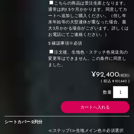
こちらの商品は受注生産となります。
通常は約1.5ケ月かかります。同意してカ
ートへ追加しご購入ください。（但し年
末年始等の大型連休が重なった場合、最
大3月かかる場合がございます。詳しくは
お電話にてご連絡ください。）
2.確認事項※必須
注文後、生地色・ステッチ色発送先の
変更等はできません。この条件に同意し
ました。
¥92,400
(税別)
(
税込
¥101,640 )
数量
シートカバー:2列分
≪ステップ1≫生地メイン色※必須選択