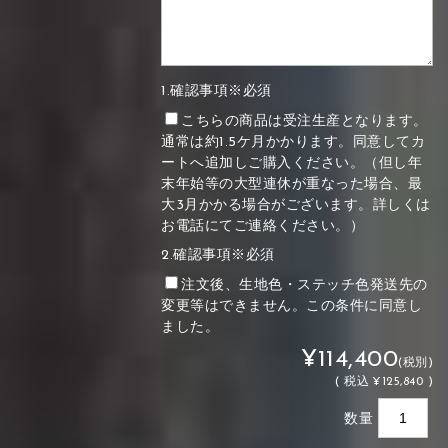
1.確認事項※必須
こちらの商品は受注生産となります。
通常は約1.5ケ月かかります。同意してカ
ートへ追加しご購入ください。（但し年
末年始等の大型連休が重なった場合、最
大3月かかる場合がございます。詳しくは
お電話にてご連絡ください。）
2.確認事項※必須
注文後、生地色・ステッチ色発送先の
変更等はできません。この条件に同意し
ました。
¥114,400
(税別)
(
税込
¥125,840 )
数量