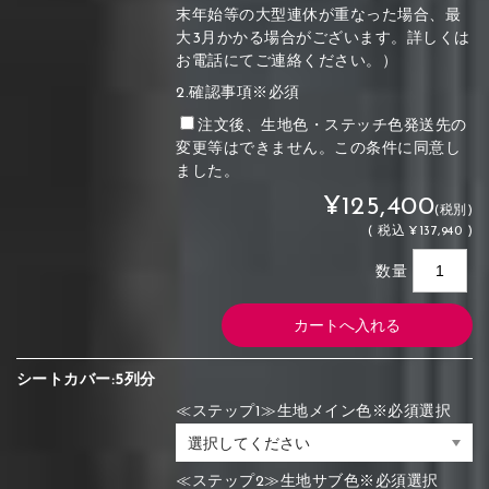
末年始等の大型連休が重なった場合、最
大3月かかる場合がございます。詳しくは
お電話にてご連絡ください。）
2.確認事項※必須
注文後、生地色・ステッチ色発送先の
変更等はできません。この条件に同意し
ました。
¥125,400
(税別)
(
税込
¥137,940 )
数量
シートカバー:5列分
≪ステップ1≫生地メイン色※必須選択
≪ステップ2≫生地サブ色※必須選択