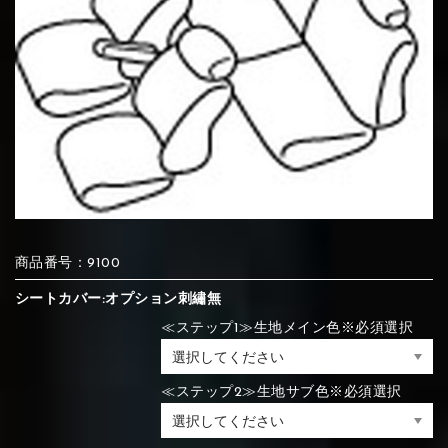
⑦Blue
⑧Orange
⑨Pink
④Brown
⑤Dark Brown
⑥Yellow
④Beige
⑤Ivory
⑥Red
⑦Blue
⑧Orange
⑨Pink
④Beige
⑤Ivory
⑥Red
⑩White
⑪Black
⑫Ivory
⑦Blue
⑧Orange
⑨Pink
⑦Wine-red
⑧Yellow
⑨Orange
⑦Wine-red
⑧Yellow
⑨Orange
⑩White
⑪Black
⑫Ivory
商品番号：9100
シートカバー:オプション刺繡無
≪ステップ1≫生地メイン色※必須選択
⑬Light gray
⑭Caramel
⑮Wine red
⑩White
⑪Black
⑫Ivory
⑩Brown
⑪Blue
⑫Aqua blue
⑩Brown
⑪Blue
⑫Aqua blue
≪ステップ2≫生地サブ色※必須選択
⑬Light gray
⑭Caramel
⑮Wine red