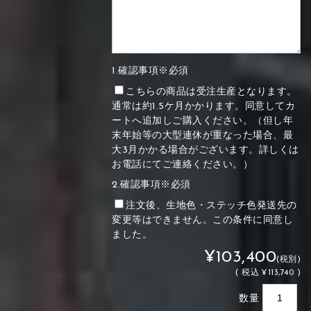
1.確認事項※必須
こちらの商品は受注生産となります。
通常は約1.5ケ月かかります。同意してカ
ートへ追加しご購入ください。（但し年
末年始等の大型連休が重なった場合、最
大3月かかる場合がございます。詳しくは
お電話にてご連絡ください。）
2.確認事項※必須
注文後、生地色・ステッチ色発送先の
変更等はできません。この条件に同意し
ました。
¥103,400
(税別)
(
税込
¥113,740 )
数量