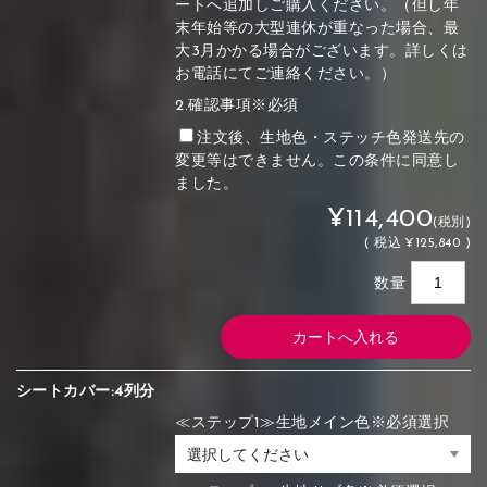
ートへ追加しご購入ください。（但し年
末年始等の大型連休が重なった場合、最
大3月かかる場合がございます。詳しくは
お電話にてご連絡ください。）
2.確認事項※必須
注文後、生地色・ステッチ色発送先の
変更等はできません。この条件に同意し
ました。
¥114,400
(税別)
(
税込
¥125,840 )
数量
シートカバー:4列分
≪ステップ1≫生地メイン色※必須選択