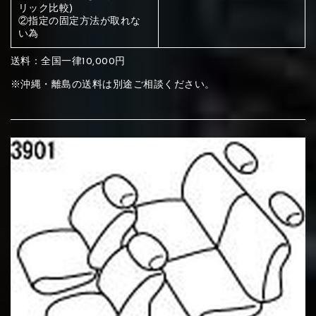
ください
リック比較)
②指定の固定方法が取れな
赤く塗られている部分にカラ
い為
メイン生地は下記16種類からご選択ください。
ー選択ください
送料：全国一律10,000円
※沖縄・離島の送料は別途ご相談ください。
赤く塗られている場所を選択
サブ生地は下記16種類からご選択ください。
ください
赤く塗られている場所を選択
赤く塗られている場所を選択
①Beige
②Gray
③Red
ください
刺繍は下記21種類からご選択ください。
ください
①Beige
②Gray
③Red
刺繍は下記21種類からご選択ください。
刺繍は下記21種類からご選択ください。
④Brown
⑤Dark Brown
⑥Yellow
①Beige
②Gray
③Red
④Brown
⑤Dark Brown
⑥Yellow
①Black
②Gray
③Light gray
①Black
②Gray
③Light gray