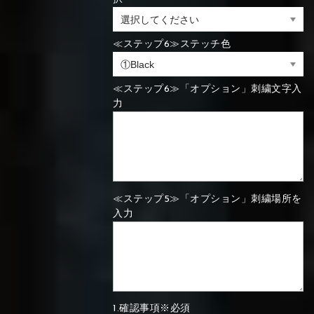
⑯Carbon
⑬Light gray
⑭Caramel
⑮Wine red
≪ステップ6≫ステッチ色
⑬Sky blue
⑭Pink
⑮Rose pink
⑬Sky blue
⑭Pink
⑮Rose pink
⑯Carbon
≪ステップ6≫「オプション」刺繍文字入
力
⑯White
⑰Silver
⑱Green
⑯Carbon
⑯White
⑰Silver
⑱Green
≪ステップ5≫「オプション」刺繍場所を
入力
⑲Yellow-
⑳Purple
㉑Violet
⑲Yellow-
⑳Purple
㉑Violet
green
green
1.確認事項※必須