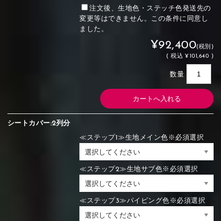
注文後、生地色・ステッチ色発送先の
変更等はできません。この条件に同意し
ました。
¥92,400
(税別)
(
税込
¥101,640 )
数量
シートカバー:2列分
≪ステップ1≫生地メイン色※必須選択
≪ステップ2≫生地サブ色※必須選択
≪ステップ3≫パイピング色※必須選択