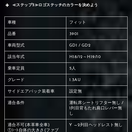
≪ステップ5≫ロゴステッチのカラーを決めよう
車種
フィット
品番
3901
車両型式
GD1 / GD2
該当年式
H18/12～H19/10
乗車定員
5人
グレード
1.3AU
サイドエアバック装着車
設定無
適合条件
運転席シートリフター無し /
1列目背もたれ肩口レバー無
し
赤く塗られている場所を選択
適合不可(本革車全車)
Y →2列目ヘッドレスト無し
①ｼｰﾄ自体の大きさ(ファブ