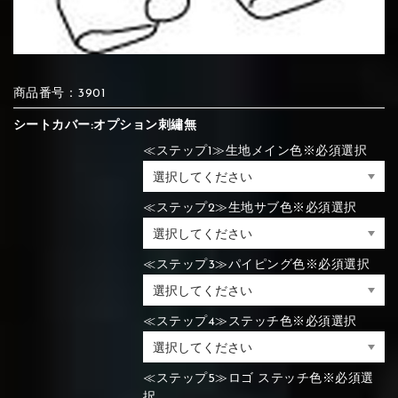
⑦Blue
⑧Orange
⑨Pink
④Brown
⑤Dark Brown
⑥Yellow
商品番号：3901
④Beige
⑤Ivory
⑥Red
⑦Blue
⑧Orange
⑨Pink
④Beige
⑤Ivory
⑥Red
シートカバー:オプション刺繡無
≪ステップ1≫生地メイン色※必須選択
⑩White
⑪Black
⑫Ivory
⑦Blue
⑧Orange
⑨Pink
≪ステップ2≫生地サブ色※必須選択
⑦Wine-red
⑧Yellow
⑨Orange
⑦Wine-red
⑧Yellow
⑨Orange
⑩White
⑪Black
⑫Ivory
≪ステップ3≫パイピング色※必須選択
⑬Light gray
⑭Caramel
⑮Wine red
≪ステップ4≫ステッチ色※必須選択
⑩White
⑪Black
⑫Ivory
⑩Brown
⑪Blue
⑫Aqua blue
⑩Brown
⑪Blue
⑫Aqua blue
⑬Light gray
⑭Caramel
⑮Wine red
≪ステップ5≫ロゴ ステッチ色※必須選
択