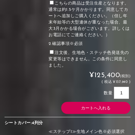
こちらの商品は受注生産となります。
通常は約1.5ケ月かかります。同意してカ
ートへ追加しご購入ください。（但し年
末年始等の大型連休が重なった場合、最
大3月かかる場合がございます。詳しくは
お電話にてご連絡ください。）
2.確認事項※必須
注文後、生地色・ステッチ色発送先の
変更等はできません。この条件に同意し
ました。
¥125,400
(税別)
(
税込
¥137,940 )
数量
シートカバー:4列分
≪ステップ1≫生地メイン色※必須選択