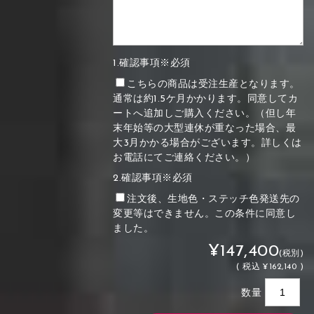
1.確認事項※必須
こちらの商品は受注生産となります。
通常は約1.5ケ月かかります。同意してカ
ートへ追加しご購入ください。（但し年
末年始等の大型連休が重なった場合、最
大3月かかる場合がございます。詳しくは
お電話にてご連絡ください。）
2.確認事項※必須
注文後、生地色・ステッチ色発送先の
変更等はできません。この条件に同意し
ました。
¥147,400
(税別)
(
税込
¥162,140 )
数量