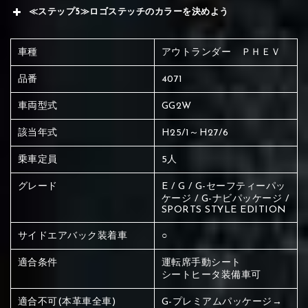
≪ステップ5≫ロゴステッチのカラーを決めよう
車種
アウトランダー ＰＨＥＶ
品番
4071
車両型式
GG2W
該当年式
H25/1～H27/6
乗車定員
5人
グレード
E / G / G-セーフティーパッ
ケージ / G-ナビパッケージ /
SPORTS STYLE EDITION
サイドエアバック装着車
○
適合条件
運転席手動シート
シートヒータ装備車可
赤く塗られている場所を選択
適合不可(本革車全車)
G-プレミアムパッケージ→