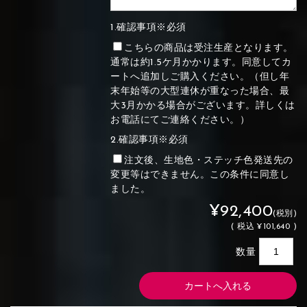
1.確認事項※必須
こちらの商品は受注生産となります。
通常は約1.5ケ月かかります。同意してカ
ートへ追加しご購入ください。（但し年
末年始等の大型連休が重なった場合、最
大3月かかる場合がございます。詳しくは
お電話にてご連絡ください。）
2.確認事項※必須
注文後、生地色・ステッチ色発送先の
変更等はできません。この条件に同意し
ました。
¥92,400
(税別)
(
税込
¥101,640 )
数量