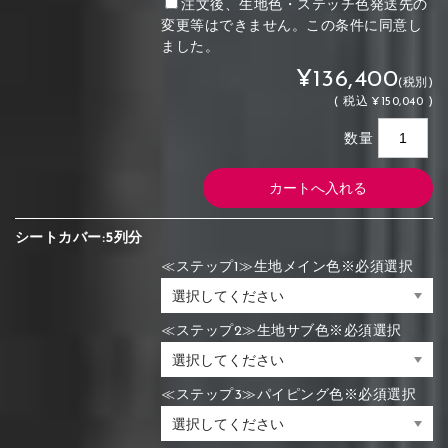
注文後、生地色・ステッチ色発送先の
変更等はできません。この条件に同意し
ました。
¥136,400
(税別)
(
税込
¥150,040 )
数量
シートカバー:5列分
≪ステップ1≫生地メイン色※必須選択
≪ステップ2≫生地サブ色※必須選択
≪ステップ3≫パイピング色※必須選択