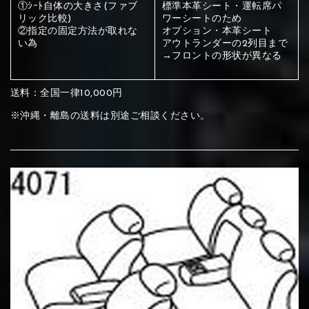
ください
①ｼｰﾄ自体の大きさ(ファブ
標準本革シート・運転席パ
リック比較)
ワーシートのため
赤く塗られている部分にカラ
②指定の固定方法が取れな
オプション・本革シート
い為
アウトランダーの2列目まで
メイン生地は下記16種類からご選択ください。
ー選択ください
→フロントの形状が異なる
送料：全国一律10,000円
赤く塗られている場所を選択
サブ生地は下記16種類からご選択ください。
※沖縄・離島の送料は別途ご相談ください。
ください
赤く塗られている場所を選択
赤く塗られている場所を選択
①Beige
②Gray
③Red
ください
刺繍は下記21種類からご選択ください。
ください
①Beige
②Gray
③Red
刺繍は下記21種類からご選択ください。
刺繍は下記21種類からご選択ください。
④Brown
⑤Dark Brown
⑥Yellow
①Beige
②Gray
③Red
④Brown
⑤Dark Brown
⑥Yellow
①Black
②Gray
③Light gray
①Black
②Gray
③Light gray