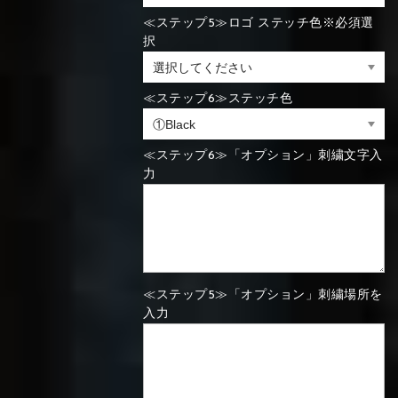
≪ステップ5≫ロゴ ステッチ色※必須選
⑯Carbon
択
⑬Light gray
⑭Caramel
⑮Wine red
⑬Sky blue
⑭Pink
⑮Rose pink
⑬Sky blue
⑭Pink
⑮Rose pink
⑯Carbon
≪ステップ6≫ステッチ色
≪ステップ6≫「オプション」刺繍文字入
力
⑯White
⑰Silver
⑱Green
⑯Carbon
⑯White
⑰Silver
⑱Green
≪ステップ5≫「オプション」刺繍場所を
⑲Yellow-
⑳Purple
㉑Violet
⑲Yellow-
⑳Purple
㉑Violet
入力
green
green