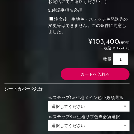
お電話にてご連絡ください。）
2.確認事項※必須
注文後、生地色・ステッチ色発送先の
変更等はできません。この条件に同意し
ました。
¥103,400
(税別)
(
税込
¥113,740 )
数量
シートカバー:2列分
≪ステップ1≫生地メイン色※必須選択
≪ステップ2≫生地サブ色※必須選択