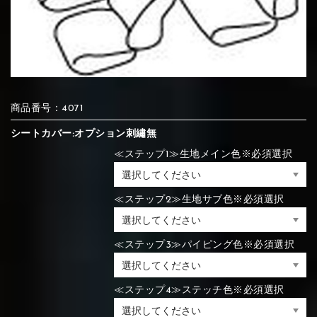
⑦Blue
⑧Orange
⑨Pink
④Brown
⑤Dark Brown
⑥Yellow
④Beige
⑤Ivory
⑥Red
⑦Blue
⑧Orange
⑨Pink
④Beige
⑤Ivory
⑥Red
商品番号：4071
シートカバー:オプション刺繡無
⑩White
⑪Black
⑫Ivory
≪ステップ1≫生地メイン色※必須選択
⑦Blue
⑧Orange
⑨Pink
⑦Wine-red
⑧Yellow
⑨Orange
⑦Wine-red
⑧Yellow
⑨Orange
⑩White
⑪Black
⑫Ivory
≪ステップ2≫生地サブ色※必須選択
⑬Light gray
⑭Caramel
⑮Wine red
≪ステップ3≫パイピング色※必須選択
⑩White
⑪Black
⑫Ivory
⑩Brown
⑪Blue
⑫Aqua blue
⑩Brown
⑪Blue
⑫Aqua blue
⑬Light gray
⑭Caramel
⑮Wine red
≪ステップ4≫ステッチ色※必須選択