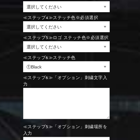
⑪Black
⑫Ivory
⑪Blue
⑫Aqua blue
≪ステップ4≫ステッチ色※必須選択
⑪Blue
⑫Aqua blue
⑮Wine red
⑯Carbon
≪ステップ5≫ロゴ ステッチ色※必須選択
⑪Black
⑫Ivory
≪ステップ6≫ステッチ色
⑮Rose pink
⑯White
⑮Wine red
⑯Carbon
⑮Rose pink
⑯White
≪ステップ6≫「オプション」刺繍文字入
力
⑮Wine red
⑯Carbon
⑲Yellow-green
⑳Purple
⑲Yellow-green
⑳Purple
≪ステップ5≫「オプション」刺繍場所を
入力