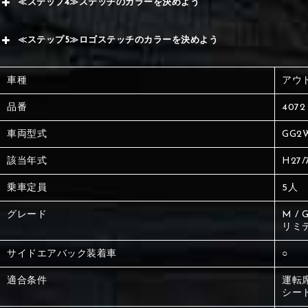
≪ステップ4≫ステッチのカラーを決めよう
赤
サブ
≪ステップ5≫ロゴステッチのカラーを決めよう
く
赤
赤
車種
アウ
く
刺繍
く
品番
4072
車両型式
GG2
刺繍
刺繍
該当年式
H27/
乗車定員
5人
グレード
M /
リミ
サイドエアバック装着車
○
適合条件
運転
シー