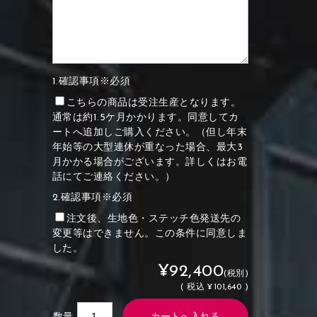
1.確認事項※必須
こちらの商品は受注生産となります。
通常は約1.5ケ月かかります。同意してカ
ートへ追加しご購入ください。（但し年末
年始等の大型連休が重なった場合、最大3
月かかる場合がございます。詳しくはお電
話にてご連絡ください。）
2.確認事項※必須
注文後、生地色・ステッチ色発送先の
変更等はできません。この条件に同意しま
した。
¥92,400
(税別)
(
税込
¥101,640 )