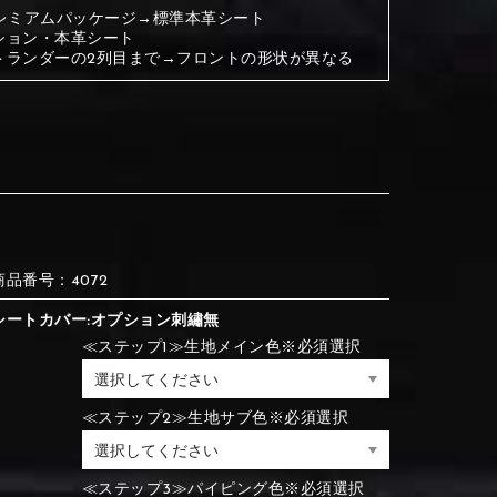
プレミアムパッケージ→標準本革シート
ション・本革シート
③Red
④Brown
トランダーの2列目まで→フロントの形状が異なる
③Red
④Brown
⑦Blue
⑧Orange
③Red
④Brown
③Light gray
④Beige
③Light gray
④Beige
商品番号：4072
シートカバー:オプション刺繡無
⑦Blue
⑧Orange
≪ステップ1≫生地メイン色※必須選択
⑦Wine-red
⑧Yellow
⑦Wine-red
⑧Yellow
≪ステップ2≫生地サブ色※必須選択
⑪Black
⑫Ivory
⑦Blue
⑧Orange
≪ステップ3≫パイピング色※必須選択