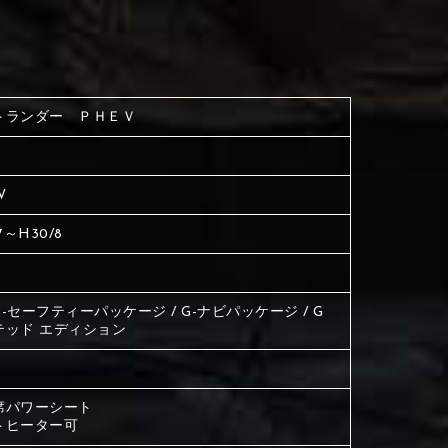
く塗られている場所を選択
生地は下記16種類からご選択ください。
ださい
く塗られている場所を選択
く塗られている場所を選択
トランダー ＰＨＥＶ
ださい
は下記21種類からご選択ください。
ださい
W
は下記21種類からご選択ください。
は下記21種類からご選択ください。
7～H30/8
 G-セーフティーパッケージ / G-ナビパッケージ / G
テッド エディション
席パワーシート
トヒーター可