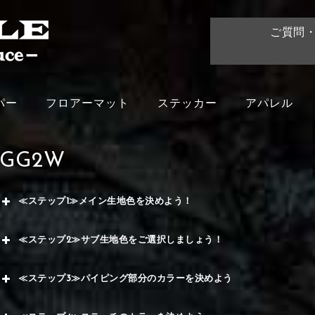
ご質問
パー
フロアーマット
ステッカー
アパレル
GG2W
≪ステップ1≫メイン生地色を決めよう！
赤
≪ステップ2≫サブ生地色をご選択しましょう！
く
赤
≪ステップ3≫パイピング部分のカラーを決めよう
メイ
ー