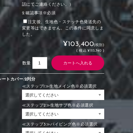
話にてご連絡ください。）
2.確認事項※必須
注文後、生地色・ステッチ色発送先の
変更等はできません。この条件に同意しま
した。
¥103,400
(税別)
(
税込
¥113,740 )
数量
シートカバー:2列分
≪ステップ1≫生地メイン色※必須選択
≪ステップ2≫生地サブ色※必須選択
≪ステップ3≫パイピング色※必須選択