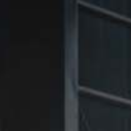
㉑Violet
㉑Violet