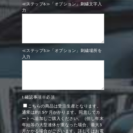
≪ステップ6≫「オプション」刺繍文字入
力
≪ステップ5≫「オプション」刺繍場所を
入力
1.確認事項※必須
こちらの商品は受注生産となります。
通常は約1.5ケ月かかります。同意してカ
ートへ追加しご購入ください。（但し年末
年始等の大型連休が重なった場合、最大3
月かかる場合がございます。詳しくはお電