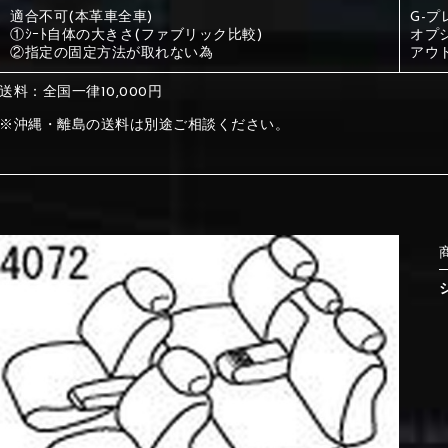
適合不可(本革車全車)
G-
①ｼｰﾄ自体の大きさ(ファブリック比較)
オプ
①Beige
②Gray
②指定の固定方法が取れない為
アウ
送料：全国一律10,000円
①Beige
②Gray
※沖縄・離島の送料は別途ご相談ください。
⑤Dark Brown
⑥Yellow
①Beige
②Gray
①Black
②Gray
①Black
②Gray
⑤Dark Brown
⑥Yellow
⑤Ivory
⑥Red
⑤Ivory
⑥Red
⑨Pink
⑩White
⑤Dark Brown
⑥Yellow