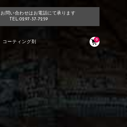
・お問い合わせはお電話にて承ります
TEL:0297-37-7259
0
コーティング剤
く塗られている場所を選択
ださい
く塗られている部分にカラ
ン生地は下記16種類からご選択ください。
選択ください