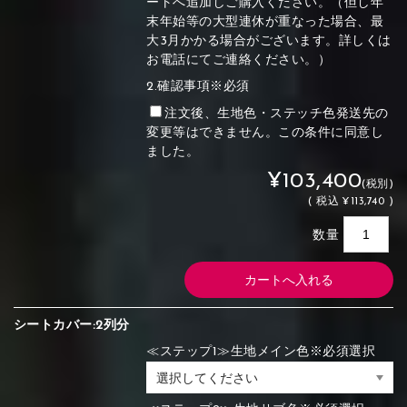
ートへ追加しご購入ください。（但し年
末年始等の大型連休が重なった場合、最
大3月かかる場合がございます。詳しくは
お電話にてご連絡ください。）
2.確認事項※必須
注文後、生地色・ステッチ色発送先の
変更等はできません。この条件に同意し
ました。
¥103,400
(税別)
(
税込
¥113,740 )
数量
シートカバー:2列分
≪ステップ1≫生地メイン色※必須選択