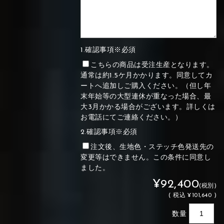
1.確認事項※必須
こちらの商品は受注生産となります。
通常は約1.5ケ月かかります。同意してカ
ートへ追加しご購入ください。（但し年
末年始等の大型連休が重なった場合、最
大3月かかる場合がございます。詳しくは
お電話にてご連絡ください。）
2.確認事項※必須
注文後、生地色・ステッチ色発送先の
変更等はできません。この条件に同意し
ました。
¥92,400
(税別)
(
税込
¥101,640 )
数量