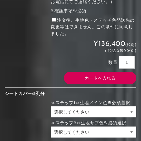
お電話にてご連絡ください。）
2.確認事項※必須
注文後、生地色・ステッチ色発送先の
変更等はできません。この条件に同意し
ました。
¥136,400
(税別)
(
税込
¥150,040 )
数量
シートカバー:5列分
≪ステップ1≫生地メイン色※必須選択
≪ステップ2≫生地サブ色※必須選択