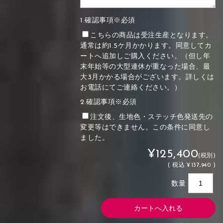
1.確認事項※必須
こちらの商品は受注生産となります。
通常は約1.5ケ月かかります。同意してカ
ートへ追加しご購入ください。（但し年
末年始等の大型連休が重なった場合、最
大3月かかる場合がございます。詳しくは
お電話にてご連絡ください。）
2.確認事項※必須
注文後、生地色・ステッチ色発送先の
変更等はできません。この条件に同意し
ました。
¥125,400
(税別)
(
税込
¥137,940 )
数量