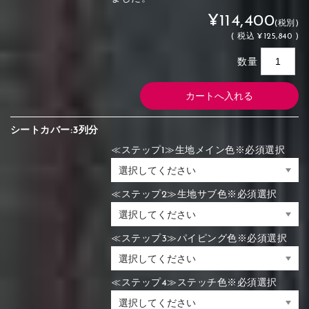
¥114,400
(税別)
(
税込
¥125,840 )
数量
シートカバー:3列分
≪ステップ1≫生地メイン色※必須選択
≪ステップ2≫生地サブ色※必須選択
≪ステップ3≫パイピング色※必須選択
≪ステップ4≫ステッチ色※必須選択