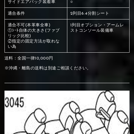
サイドエアバック装着車
○
ください
赤く塗られている部分にカラ
適合条件
2列目6:4分割シート
メイン生地は下記16種類からご選択ください。
ー選択ください
適合不可(本革車全車)
1列目オプション・アームレ
①ｼｰﾄ自体の大きさ(ファブ
ストコンソール装備車
リック比較)
赤く塗られている場所を選択
②指定の固定方法が取れな
サブ生地は下記16種類からご選択ください。
い為
ください
赤く塗られている場所を選択
送料：全国一律10,000円
赤く塗られている場所を選択
①Beige
②Gray
③Red
※沖縄・離島の送料は別途ご相談ください。
ください
刺繍は下記21種類からご選択ください。
ください
①Beige
②Gray
③Red
刺繍は下記21種類からご選択ください。
刺繍は下記21種類からご選択ください。
④Brown
⑤Dark Brown
⑥Yellow
①Beige
②Gray
③Red
④Brown
⑤Dark Brown
⑥Yellow
①Black
②Gray
③Light gray
①Black
②Gray
③Light gray