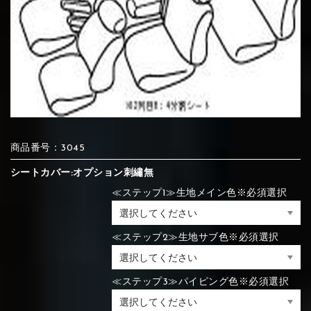
⑦Blue
⑧Orange
⑨Pink
④Brown
⑤Dark Brown
⑥Yellow
④Beige
⑤Ivory
⑥Red
⑦Blue
⑧Orange
⑨Pink
④Beige
⑤Ivory
⑥Red
⑩White
⑪Black
⑫Ivory
商品番号：3045
⑦Blue
⑧Orange
⑨Pink
⑦Wine-red
⑧Yellow
⑨Orange
シートカバー:オプション刺繡無
⑦Wine-red
⑧Yellow
⑨Orange
⑩White
⑪Black
⑫Ivory
≪ステップ1≫生地メイン色※必須選択
⑬Light gray
⑭Caramel
⑮Wine red
≪ステップ2≫生地サブ色※必須選択
⑩White
⑪Black
⑫Ivory
⑩Brown
⑪Blue
⑫Aqua blue
⑩Brown
⑪Blue
⑫Aqua blue
⑬Light gray
⑭Caramel
⑮Wine red
≪ステップ3≫パイピング色※必須選択