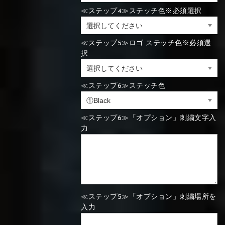
≪ステップ4≫ステッチ色※必須選択
⑯Carbon
⑬Light gray
⑭Caramel
⑮Wine red
⑬Sky blue
⑭Pink
⑮Rose pink
⑬Sky blue
⑭Pink
⑮Rose pink
≪ステップ5≫ロゴ ステッチ色※必須選
⑯Carbon
択
≪ステップ6≫ステッチ色
⑯White
⑰Silver
⑱Green
⑯Carbon
⑯White
⑰Silver
⑱Green
≪ステップ6≫「オプション」刺繍文字入
力
⑲Yellow-
⑳Purple
㉑Violet
⑲Yellow-
⑳Purple
㉑Violet
green
green
≪ステップ5≫「オプション」刺繍場所を
入力