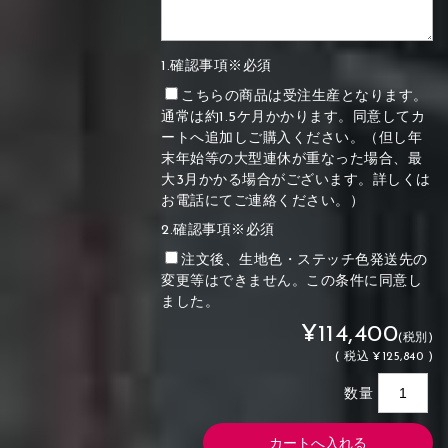
1.確認事項※必須
こちらの商品は受注生産となります。
通常は約1.5ケ月かかります。同意してカ
ートへ追加しご購入ください。（但し年
末年始等の大型連休が重なった場合、最
大3月かかる場合がございます。詳しくは
お電話にてご連絡ください。）
2.確認事項※必須
注文後、生地色・ステッチ色発送先の
変更等はできません。この条件に同意し
ました。
¥114,400
(税別)
(
税込
¥125,840 )
数量