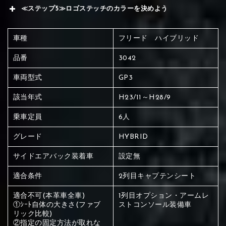
≪ステップ5≫ロゴステッチのカラーを決めよう
車種
フリード ハイブリッド
品番
3042
車両型式
GP3
該当年式
H23/11～H28/9
乗車定員
6人
グレード
HYBRID
サイドエアバック装着車
設定無
適合条件
2列目キャプテンシート
適合不可(本革車全車)
1列目オプション・アームレ
①ｼｰﾄ自体の大きさ(ファブ
ストコンソール装備車
赤く塗られている場所を選択
リック比較)
②指定の固定方法が取れな