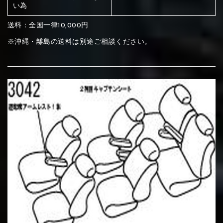
ください
い為
赤く塗られている部分にカラ
送料：全国一律10,000円
メイン生地は下記16種類からご選択ください。
ー選択ください
※沖縄・離島の送料は別途ご相談ください。
赤く塗られている場所を選択
サブ生地は下記16種類からご選択ください。
ください
赤く塗られている場所を選択
赤く塗られている場所を選択
①Beige
②Gray
③Red
ください
刺繍は下記21種類からご選択ください。
ください
①Beige
②Gray
③Red
刺繍は下記21種類からご選択ください。
刺繍は下記21種類からご選択ください。
④Brown
⑤Dark Brown
⑥Yellow
①Beige
②Gray
③Red
④Brown
⑤Dark Brown
⑥Yellow
①Black
②Gray
③Light gray
①Black
②Gray
③Light gray