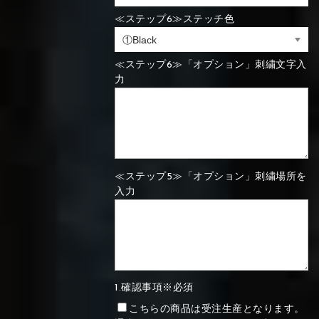
≪ステップ6≫ステッチ色
⑯Carbon
⑬Light gray
⑭Caramel
⑮Wine red
⑬Sky blue
⑭Pink
⑮Rose pink
⑬Sky blue
⑭Pink
⑮Rose pink
≪ステップ6≫「オプション」刺繍文字入
⑯Carbon
力
⑯White
⑰Silver
⑱Green
⑯Carbon
⑯White
⑰Silver
⑱Green
≪ステップ5≫「オプション」刺繍場所を
入力
⑲Yellow-
⑳Purple
㉑Violet
⑲Yellow-
⑳Purple
㉑Violet
green
green
1.確認事項※必須
こちらの商品は受注生産となります。