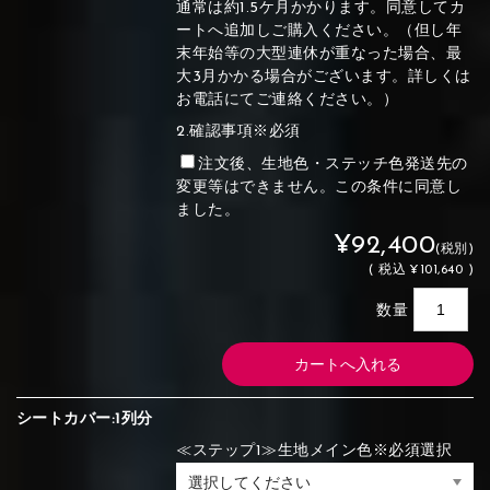
通常は約1.5ケ月かかります。同意してカ
ートへ追加しご購入ください。（但し年
末年始等の大型連休が重なった場合、最
大3月かかる場合がございます。詳しくは
お電話にてご連絡ください。）
2.確認事項※必須
注文後、生地色・ステッチ色発送先の
変更等はできません。この条件に同意し
ました。
¥92,400
(税別)
(
税込
¥101,640 )
数量
シートカバー:1列分
≪ステップ1≫生地メイン色※必須選択