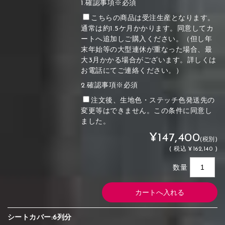
1.確認事項※必須
こちらの商品は受注生産となります。
通常は約1.5ケ月かかります。同意してカ
ートへ追加しご購入ください。（但し年
末年始等の大型連休が重なった場合、最
大3月かかる場合がございます。詳しくは
お電話にてご連絡ください。）
2.確認事項※必須
注文後、生地色・ステッチ色発送先の
変更等はできません。この条件に同意し
ました。
¥147,400
(税別)
(
税込
¥162,140 )
数量
シートカバー:6列分