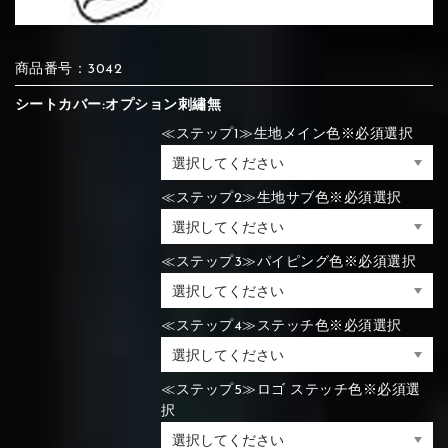
⑦Blue
⑧Orange
⑨Pink
商品番号：3042
④Brown
⑤Dark Brown
⑥Yellow
シートカバー:オプション刺繡無
④Beige
⑤Ivory
⑥Red
⑦Blue
⑧Orange
⑨Pink
④Beige
⑤Ivory
⑥Red
≪ステップ1≫生地メイン色※必須選択
⑩White
⑪Black
⑫Ivory
≪ステップ2≫生地サブ色※必須選択
⑦Blue
⑧Orange
⑨Pink
⑦Wine-red
⑧Yellow
⑨Orange
⑦Wine-red
⑧Yellow
⑨Orange
⑩White
⑪Black
⑫Ivory
≪ステップ3≫パイピング色※必須選択
≪ステップ4≫ステッチ色※必須選択
⑬Light gray
⑭Caramel
⑮Wine red
⑩White
⑪Black
⑫Ivory
⑩Brown
⑪Blue
⑫Aqua blue
⑩Brown
⑪Blue
⑫Aqua blue
≪ステップ5≫ロゴ ステッチ色※必須選
⑬Light gray
⑭Caramel
⑮Wine red
択