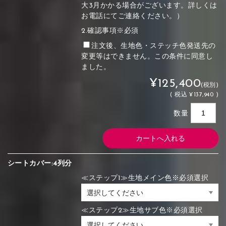
大3月かかる場合がございます。詳しくは
お電話にてご連絡ください。）
2.確認事項※必須
注文後、生地色・ステッチ色発送先の
変更等はできません。この条件に同意し
ました。
¥125,400
(税別)
(
税込
¥137,940 )
数量
シートカバー:4列分
≪ステップ1≫生地メイン色※必須選択
≪ステップ2≫生地サブ色※必須選択