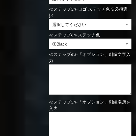
≪ステップ5≫ロゴ ステッチ色※必須選
⑯Carbon
択
⑬Light gray
⑭Caramel
⑮Wine red
⑬Sky blue
⑭Pink
⑮Rose pink
⑬Sky blue
⑭Pink
⑮Rose pink
⑯Carbon
≪ステップ6≫ステッチ色
≪ステップ6≫「オプション」刺繍文字入
⑯White
⑰Silver
⑱Green
力
⑯Carbon
⑯White
⑰Silver
⑱Green
⑲Yellow-
⑳Purple
㉑Violet
≪ステップ5≫「オプション」刺繍場所を
⑲Yellow-
⑳Purple
㉑Violet
green
入力
green