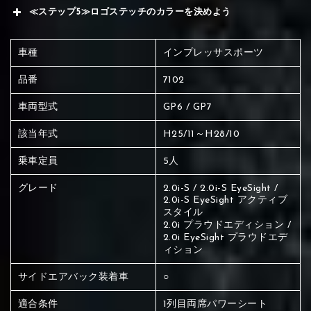
≪ステップ5≫ロゴステッチのカラーを決めよう
車種
インプレッサスポーツ
品番
7102
車両型式
GP6 / GP7
該当年式
H25/11～H28/10
乗車定員
5人
グレード
2.0i-S / 2.0i-S EyeSight /
2.0i-S EyeSight アクティブ
スタイル
2.0i プラウドエディション /
2.0i EyeSight プラウドエデ
ィション
サイドエアバック装着車
○
赤く塗られている場所を選択
適合条件
1列目両席パワーシート