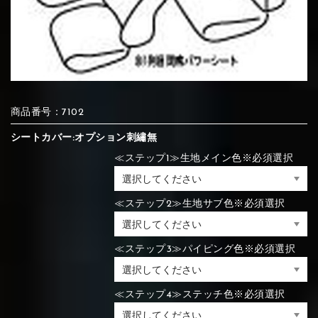
⑦Blue
⑧Orange
⑨Pink
④Brown
⑤Dark Brown
⑥Yellow
④Beige
⑤Ivory
⑥Red
⑦Blue
⑧Orange
⑨Pink
④Beige
⑤Ivory
⑥Red
商品番号：7102
⑩White
⑪Black
⑫Ivory
シートカバー:オプション刺繡無
⑦Blue
⑧Orange
⑨Pink
≪ステップ1≫生地メイン色※必須選択
⑦Wine-red
⑧Yellow
⑨Orange
⑦Wine-red
⑧Yellow
⑨Orange
⑩White
⑪Black
⑫Ivory
≪ステップ2≫生地サブ色※必須選択
⑬Light gray
⑭Caramel
⑮Wine red
≪ステップ3≫パイピング色※必須選択
⑩White
⑪Black
⑫Ivory
⑩Brown
⑪Blue
⑫Aqua blue
⑩Brown
⑪Blue
⑫Aqua blue
⑬Light gray
⑭Caramel
⑮Wine red
≪ステップ4≫ステッチ色※必須選択