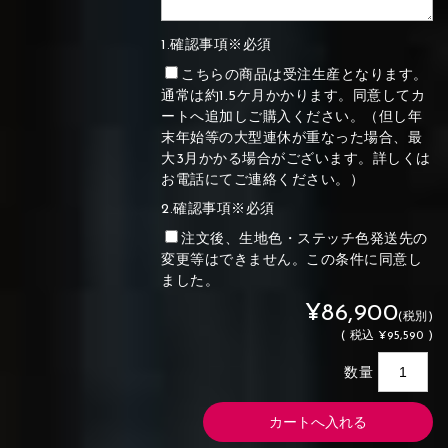
1.確認事項※必須
こちらの商品は受注生産となります。
通常は約1.5ケ月かかります。同意してカ
ートへ追加しご購入ください。（但し年
末年始等の大型連休が重なった場合、最
大3月かかる場合がございます。詳しくは
お電話にてご連絡ください。）
2.確認事項※必須
注文後、生地色・ステッチ色発送先の
変更等はできません。この条件に同意し
ました。
¥86,900
(税別)
(
税込
¥95,590 )
数量