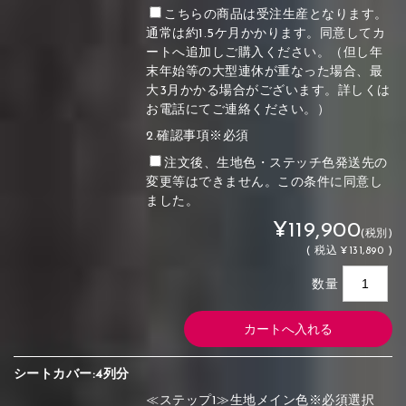
こちらの商品は受注生産となります。
通常は約1.5ケ月かかります。同意してカ
ートへ追加しご購入ください。（但し年
末年始等の大型連休が重なった場合、最
大3月かかる場合がございます。詳しくは
お電話にてご連絡ください。）
2.確認事項※必須
注文後、生地色・ステッチ色発送先の
変更等はできません。この条件に同意し
ました。
¥119,900
(税別)
(
税込
¥131,890 )
数量
シートカバー:4列分
≪ステップ1≫生地メイン色※必須選択