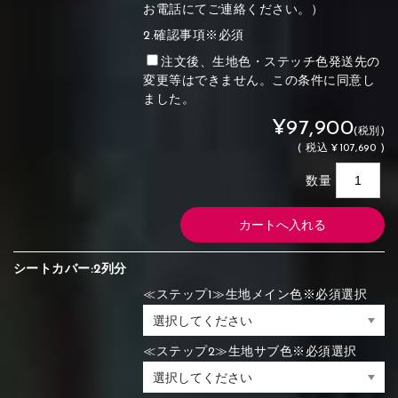
お電話にてご連絡ください。）
2.確認事項※必須
注文後、生地色・ステッチ色発送先の
変更等はできません。この条件に同意し
ました。
¥97,900
(税別)
(
税込
¥107,690 )
数量
シートカバー:2列分
≪ステップ1≫生地メイン色※必須選択
≪ステップ2≫生地サブ色※必須選択