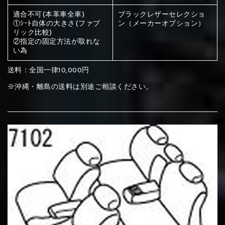
ください
適合不可(本革車全車)
ブラックレザーセレクショ
赤く塗られている部分にカラ
①ｼｰﾄ自体の大きさ(ファブ
ン（メーカーオプション）
リック比較)
メイン生地は下記16種類からご選択ください。
ー選択ください
②指定の固定方法が取れな
い為
赤く塗られている場所を選択
サブ生地は下記16種類からご選択ください。
送料：全国一律10,000円
※沖縄・離島の送料は別途ご相談ください。
ください
赤く塗られている場所を選択
赤く塗られている場所を選択
①Beige
②Gray
③Red
ください
刺繍は下記21種類からご選択ください。
ください
①Beige
②Gray
③Red
刺繍は下記21種類からご選択ください。
刺繍は下記21種類からご選択ください。
④Brown
⑤Dark Brown
⑥Yellow
①Beige
②Gray
③Red
④Brown
⑤Dark Brown
⑥Yellow
①Black
②Gray
③Light gray
①Black
②Gray
③Light gray