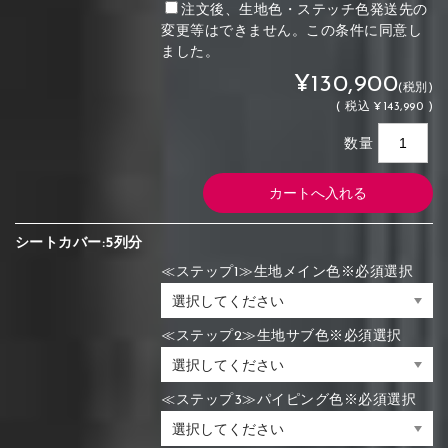
注文後、生地色・ステッチ色発送先の
変更等はできません。この条件に同意し
ました。
¥130,900
(税別)
(
税込
¥143,990 )
数量
シートカバー:5列分
≪ステップ1≫生地メイン色※必須選択
≪ステップ2≫生地サブ色※必須選択
≪ステップ3≫パイピング色※必須選択