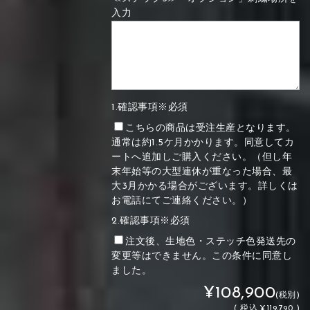
入力
1.確認事項※必須
こちらの商品は受注生産となります。
通常は約1.5ケ月かかります。同意してカ
ートへ追加しご購入ください。（但し年
末年始等の大型連休が重なった場合、最
大3月かかる場合がございます。詳しくは
お電話にてご連絡ください。）
2.確認事項※必須
注文後、生地色・ステッチ色発送先の
変更等はできません。この条件に同意し
ました。
¥108,900
(税別)
(
税込
¥119,790 )