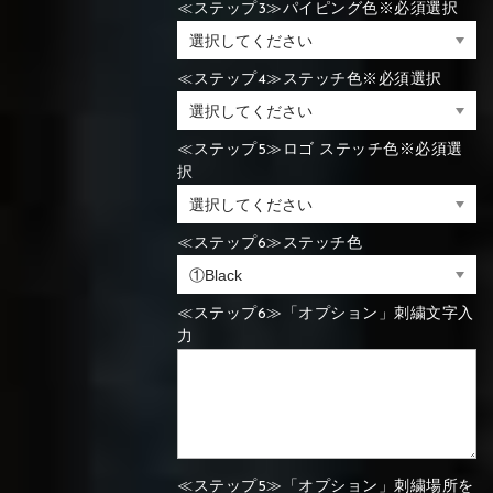
≪ステップ3≫パイピング色※必須選択
⑯Carbon
⑬Light gray
⑭Caramel
⑮Wine red
⑬Sky blue
⑭Pink
⑮Rose pink
≪ステップ4≫ステッチ色※必須選択
⑬Sky blue
⑭Pink
⑮Rose pink
⑯Carbon
≪ステップ5≫ロゴ ステッチ色※必須選
択
⑯White
⑰Silver
⑱Green
⑯Carbon
⑯White
⑰Silver
⑱Green
≪ステップ6≫ステッチ色
≪ステップ6≫「オプション」刺繍文字入
力
⑲Yellow-
⑳Purple
㉑Violet
⑲Yellow-
⑳Purple
㉑Violet
green
green
≪ステップ5≫「オプション」刺繍場所を