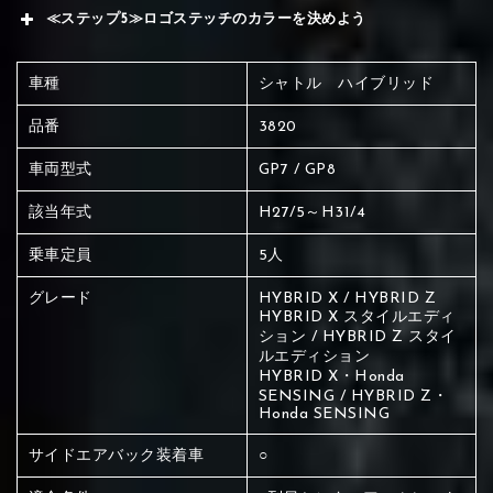
≪ステップ5≫ロゴステッチのカラーを決めよう
車種
シャトル ハイブリッド
品番
3820
車両型式
GP7 / GP8
該当年式
H27/5～H31/4
乗車定員
5人
グレード
HYBRID X / HYBRID Z
HYBRID X スタイルエディ
ション / HYBRID Z スタイ
ルエディション
HYBRID X・Honda
SENSING / HYBRID Z・
Honda SENSING
赤く塗られている場所を選択
サイドエアバック装着車
○