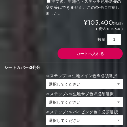
注文後、生地色・ステッチ色発送先の
変更等はできません。この条件に同意し
ました。
¥103,400
(税別)
(
税込
¥113,740 )
数量
シートカバー:3列分
≪ステップ1≫生地メイン色※必須選択
≪ステップ2≫生地サブ色※必須選択
≪ステップ3≫パイピング色※必須選択