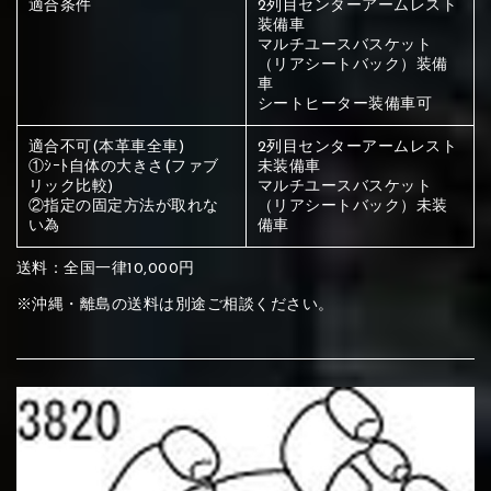
適合条件
2列目センターアームレスト
ください
装備車
赤く塗られている部分にカラ
マルチユースバスケット
（リアシートバック）装備
メイン生地は下記16種類からご選択ください。
ー選択ください
車
シートヒーター装備車可
適合不可(本革車全車)
2列目センターアームレスト
赤く塗られている場所を選択
サブ生地は下記16種類からご選択ください。
①ｼｰﾄ自体の大きさ(ファブ
未装備車
リック比較)
マルチユースバスケット
ください
②指定の固定方法が取れな
（リアシートバック）未装
赤く塗られている場所を選択
赤く塗られている場所を選択
い為
備車
①Beige
②Gray
③Red
ください
刺繍は下記21種類からご選択ください。
ください
送料：全国一律10,000円
①Beige
②Gray
③Red
※沖縄・離島の送料は別途ご相談ください。
刺繍は下記21種類からご選択ください。
刺繍は下記21種類からご選択ください。
④Brown
⑤Dark Brown
⑥Yellow
①Beige
②Gray
③Red
④Brown
⑤Dark Brown
⑥Yellow
①Black
②Gray
③Light gray
①Black
②Gray
③Light gray