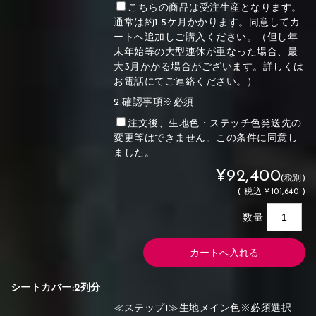
こちらの商品は受注生産となります。
通常は約1.5ケ月かかります。同意してカ
ートへ追加しご購入ください。（但し年
末年始等の大型連休が重なった場合、最
大3月かかる場合がございます。詳しくは
お電話にてご連絡ください。）
2.確認事項※必須
注文後、生地色・ステッチ色発送先の
変更等はできません。この条件に同意し
ました。
¥92,400
(税別)
(
税込
¥101,640 )
数量
シートカバー:2列分
≪ステップ1≫生地メイン色※必須選択