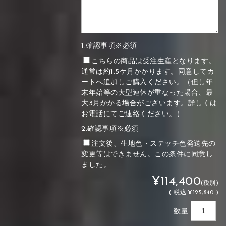
1.確認事項※必須
こちらの商品は受注生産となります。
通常は約1.5ケ月かかります。同意してカ
ートへ追加しご購入ください。（但し年
末年始等の大型連休が重なった場合、最
大3月かかる場合がございます。詳しくは
お電話にてご連絡ください。）
2.確認事項※必須
注文後、生地色・ステッチ色発送先の
変更等はできません。この条件に同意し
ました。
¥114,400
(税別)
(
税込
¥125,840 )
数量