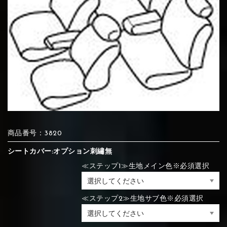
⑦Blue
⑧Orange
⑨Pink
④Brown
⑤Dark Brown
⑥Yellow
④Beige
⑤Ivory
⑥Red
⑦Blue
⑧Orange
⑨Pink
④Beige
⑤Ivory
⑥Red
⑩White
⑪Black
⑫Ivory
⑦Blue
⑧Orange
⑨Pink
⑦Wine-red
⑧Yellow
⑨Orange
⑦Wine-red
⑧Yellow
⑨Orange
⑩White
⑪Black
⑫Ivory
商品番号：3820
シートカバー:オプション刺繡無
≪ステップ1≫生地メイン色※必須選択
⑬Light gray
⑭Caramel
⑮Wine red
⑩White
⑪Black
⑫Ivory
⑩Brown
⑪Blue
⑫Aqua blue
⑩Brown
⑪Blue
⑫Aqua blue
≪ステップ2≫生地サブ色※必須選択
⑬Light gray
⑭Caramel
⑮Wine red