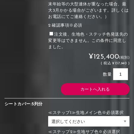
末年始等の大型連休が重なった場合、最
大3月かかる場合がございます。詳しくは
お電話にてご連絡ください。）
2.確認事項※必須
注文後、生地色・ステッチ色発送先の
変更等はできません。この条件に同意し
ました。
¥125,400
(税別)
(
税込
¥137,940 )
数量
シートカバー:5列分
≪ステップ1≫生地メイン色※必須選択
≪ステップ2≫生地サブ色※必須選択