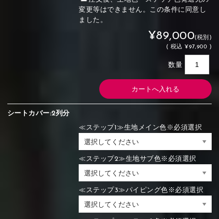
変更等はできません。この条件に同意し
ました。
¥89,000
(税別)
(
税込
¥97,900 )
数量
シートカバー:2列分
≪ステップ1≫生地メイン色※必須選択
≪ステップ2≫生地サブ色※必須選択
≪ステップ3≫パイピング色※必須選択