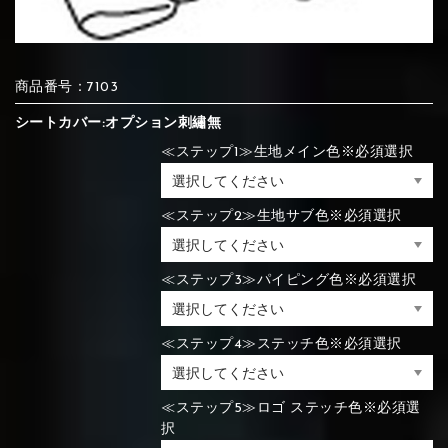
⑦Blue
⑧Orange
⑨Pink
④Brown
⑤Dark Brown
⑥Yellow
商品番号：7103
④Beige
⑤Ivory
⑥Red
⑦Blue
⑧Orange
⑨Pink
④Beige
⑤Ivory
⑥Red
シートカバー:オプション刺繡無
≪ステップ1≫生地メイン色※必須選択
⑩White
⑪Black
⑫Ivory
≪ステップ2≫生地サブ色※必須選択
⑦Blue
⑧Orange
⑨Pink
⑦Wine-red
⑧Yellow
⑨Orange
⑦Wine-red
⑧Yellow
⑨Orange
⑩White
⑪Black
⑫Ivory
≪ステップ3≫パイピング色※必須選択
⑬Light gray
⑭Caramel
⑮Wine red
≪ステップ4≫ステッチ色※必須選択
⑩White
⑪Black
⑫Ivory
⑩Brown
⑪Blue
⑫Aqua blue
⑩Brown
⑪Blue
⑫Aqua blue
⑬Light gray
⑭Caramel
⑮Wine red
≪ステップ5≫ロゴ ステッチ色※必須選
択