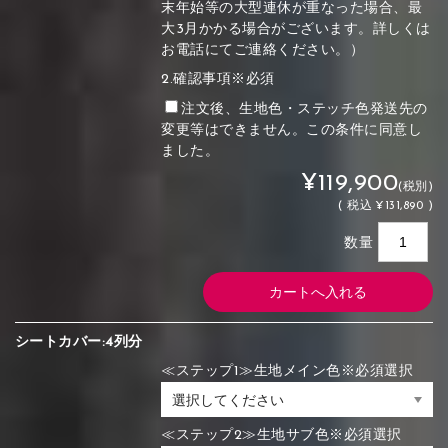
末年始等の大型連休が重なった場合、最
大3月かかる場合がございます。詳しくは
お電話にてご連絡ください。）
2.確認事項※必須
注文後、生地色・ステッチ色発送先の
変更等はできません。この条件に同意し
ました。
¥119,900
(税別)
(
税込
¥131,890 )
数量
シートカバー:4列分
≪ステップ1≫生地メイン色※必須選択
≪ステップ2≫生地サブ色※必須選択