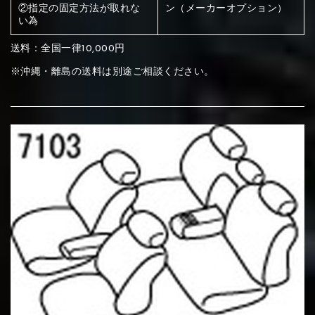
ください
②指定の固定方法が取れな
ン（メーカーオプション）
い為
赤く塗られている部分にカラ
メイン生地は下記16種類からご選択ください。
送料：全国一律10,000円
ー選択ください
※沖縄・離島の送料は別途ご相談ください。
赤く塗られている場所を選択
サブ生地は下記16種類からご選択ください。
ください
赤く塗られている場所を選択
赤く塗られている場所を選択
①Beige
②Gray
③Red
ください
刺繍は下記21種類からご選択ください。
ください
①Beige
②Gray
③Red
刺繍は下記21種類からご選択ください。
刺繍は下記21種類からご選択ください。
④Brown
⑤Dark Brown
⑥Yellow
①Beige
②Gray
③Red
④Brown
⑤Dark Brown
⑥Yellow
①Black
②Gray
③Light gray
①Black
②Gray
③Light gray