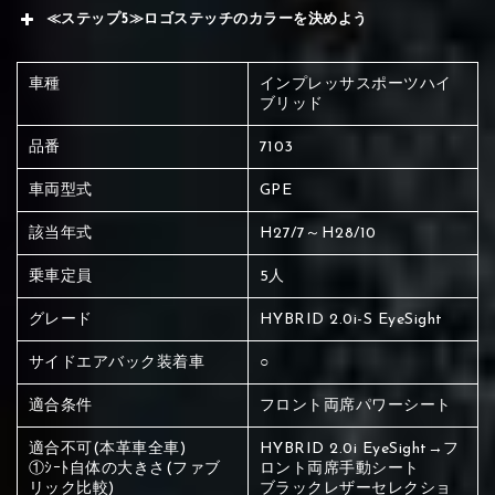
≪ステップ5≫ロゴステッチのカラーを決めよう
車種
インプレッサスポーツハイ
ブリッド
品番
7103
車両型式
GPE
該当年式
H27/7～H28/10
乗車定員
5人
グレード
HYBRID 2.0i-S EyeSight
サイドエアバック装着車
○
適合条件
フロント両席パワーシート
適合不可(本革車全車)
HYBRID 2.0i EyeSight→フ
赤く塗られている場所を選択
①ｼｰﾄ自体の大きさ(ファブ
ロント両席手動シート
リック比較)
ブラックレザーセレクショ