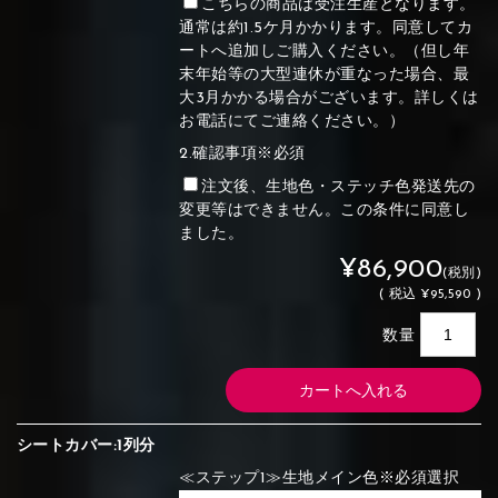
こちらの商品は受注生産となります。
通常は約1.5ケ月かかります。同意してカ
ートへ追加しご購入ください。（但し年
末年始等の大型連休が重なった場合、最
大3月かかる場合がございます。詳しくは
お電話にてご連絡ください。）
2.確認事項※必須
注文後、生地色・ステッチ色発送先の
変更等はできません。この条件に同意し
ました。
¥86,900
(税別)
(
税込
¥95,590 )
数量
シートカバー:1列分
≪ステップ1≫生地メイン色※必須選択