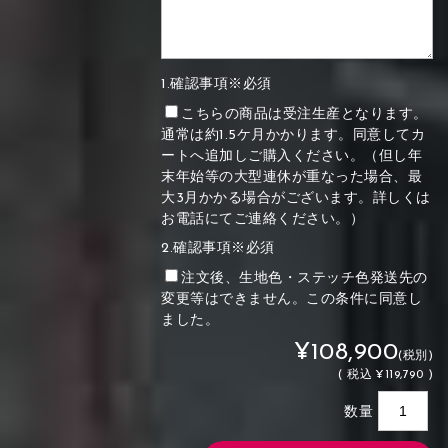
1.確認事項※必須
こちらの商品は受注生産となります。
通常は約1.5ケ月かかります。同意してカ
ートへ追加しご購入ください。（但し年
末年始等の大型連休が重なった場合、最
大3月かかる場合がございます。詳しくは
お電話にてご連絡ください。）
2.確認事項※必須
注文後、生地色・ステッチ色発送先の
変更等はできません。この条件に同意し
ました。
¥108,900
(税別)
(
税込
¥119,790 )
数量