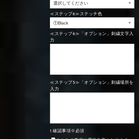
⑯Carbon
≪ステップ6≫ステッチ色
⑬Light gray
⑭Caramel
⑮Wine red
⑬Sky blue
⑭Pink
⑮Rose pink
⑬Sky blue
⑭Pink
⑮Rose pink
⑯Carbon
≪ステップ6≫「オプション」刺繍文字入
力
⑯White
⑰Silver
⑱Green
⑯Carbon
⑯White
⑰Silver
⑱Green
≪ステップ5≫「オプション」刺繍場所を
入力
⑲Yellow-
⑳Purple
㉑Violet
⑲Yellow-
⑳Purple
㉑Violet
green
green
1.確認事項※必須