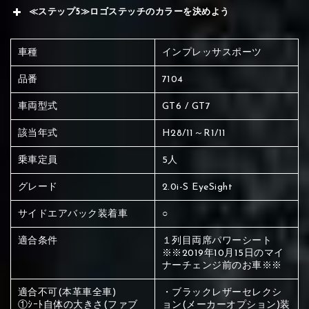
≪ステップ5≫ロゴステッチのカラーを決めよう
車種
インプレッサスポーツ
品番
7104
車両型式
GT6 / GT7
該当年式
H28/11～R1/11
乗車定員
5人
グレード
2.0i-S EyeSight
サイドエアバック装着車
○
適合条件
１列目両席パワーシート
※※2019年10月15日のマイ
ナーチェンジ前のお車※※
赤く塗られている場所を選択
適合不可(本革車全車)
・ブラックレザーセレクシ
①ｼｰﾄ自体の大きさ(ファブ
ョン(メーカーオプション)装