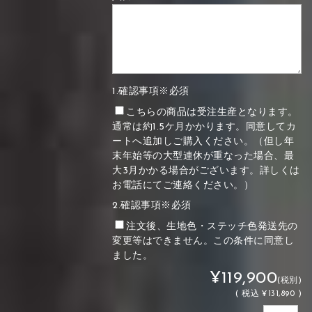
1.確認事項※必須
こちらの商品は受注生産となります。
通常は約1.5ケ月かかります。同意してカ
ートへ追加しご購入ください。（但し年
末年始等の大型連休が重なった場合、最
大3月かかる場合がございます。詳しくは
お電話にてご連絡ください。）
2.確認事項※必須
注文後、生地色・ステッチ色発送先の
変更等はできません。この条件に同意し
ました。
¥119,900
(税別)
(
税込
¥131,890 )