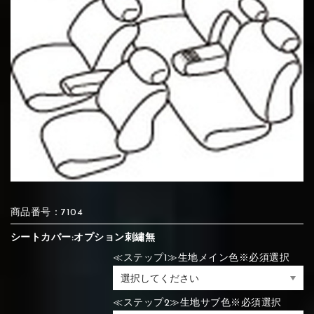
⑦Blue
⑧Orange
⑨Pink
④Brown
⑤Dark Brown
⑥Yellow
④Beige
⑤Ivory
⑥Red
⑦Blue
⑧Orange
⑨Pink
④Beige
⑤Ivory
⑥Red
⑩White
⑪Black
⑫Ivory
⑦Blue
⑧Orange
⑨Pink
⑦Wine-red
⑧Yellow
⑨Orange
⑦Wine-red
⑧Yellow
⑨Orange
⑩White
⑪Black
⑫Ivory
商品番号：7104
⑬Light gray
⑭Caramel
⑮Wine red
シートカバー:オプション刺繡無
⑩White
⑪Black
⑫Ivory
≪ステップ1≫生地メイン色※必須選択
⑩Brown
⑪Blue
⑫Aqua blue
⑩Brown
⑪Blue
⑫Aqua blue
⑬Light gray
⑭Caramel
⑮Wine red
≪ステップ2≫生地サブ色※必須選択