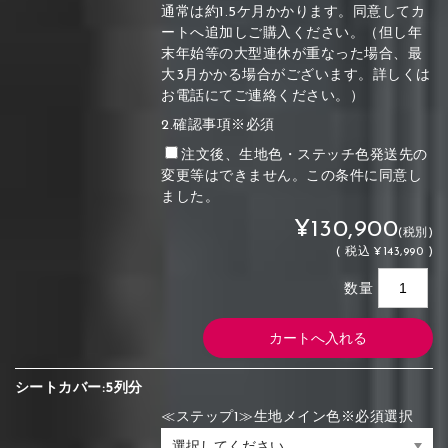
通常は約1.5ケ月かかります。同意してカ
ートへ追加しご購入ください。（但し年
末年始等の大型連休が重なった場合、最
大3月かかる場合がございます。詳しくは
お電話にてご連絡ください。）
2.確認事項※必須
注文後、生地色・ステッチ色発送先の
変更等はできません。この条件に同意し
ました。
¥130,900
(税別)
(
税込
¥143,990 )
数量
シートカバー:5列分
≪ステップ1≫生地メイン色※必須選択