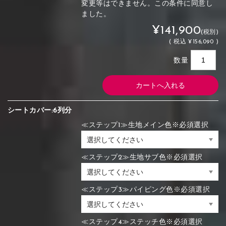
変更等はできません。この条件に同意し
ました。
¥141,900
(税別)
(
税込
¥156,090 )
数量
シートカバー:6列分
≪ステップ1≫生地メイン色※必須選択
≪ステップ2≫生地サブ色※必須選択
≪ステップ3≫パイピング色※必須選択
≪ステップ4≫ステッチ色※必須選択