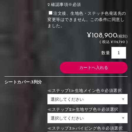
2.確認事項※必須
注文後、生地色・ステッチ色発送先の
変更等はできません。この条件に同意し
ました。
¥108,900
(税別)
(
税込
¥119,790 )
数量
シートカバー:3列分
≪ステップ1≫生地メイン色※必須選択
≪ステップ2≫生地サブ色※必須選択
≪ステップ3≫パイピング色※必須選択