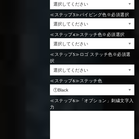
⑯Carbon
≪ステップ3≫パイピング色※必須選択
⑬Light gray
⑭Caramel
⑮Wine red
⑬Sky blue
⑭Pink
⑮Rose pink
⑬Sky blue
⑭Pink
⑮Rose pink
⑯Carbon
≪ステップ4≫ステッチ色※必須選択
≪ステップ5≫ロゴ ステッチ色※必須選
択
⑯White
⑰Silver
⑱Green
⑯Carbon
⑯White
⑰Silver
⑱Green
≪ステップ6≫ステッチ色
≪ステップ6≫「オプション」刺繍文字入
⑲Yellow-
⑳Purple
㉑Violet
⑲Yellow-
⑳Purple
㉑Violet
力
green
green