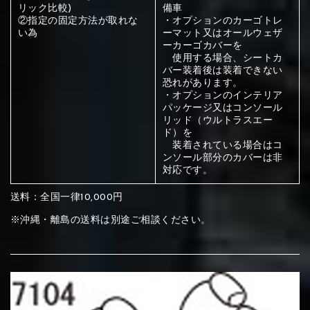
ください
リック比較)
備車
②指定の固定方法が取れな
・オプションのカーゴトレ
赤く塗られている部分にカラ
い為
ーマット又はオールウェザ
ーカーゴカバーを
メイン生地は下記16種類からご選択ください。
ー選択ください
使用する場合、シートカ
バー装着後は装着できない
恐れがあります。
赤く塗られている場所を選択
・オプションのインテリア
サブ生地は下記16種類からご選択ください。
パッケージ又はコンソール
リッド（ウルトラスエー
ください
赤く塗られている場所を選択
ド）を
赤く塗られている場所を選択
①Beige
②Gray
③Red
装着されている場合はコ
ンソール部分のカバーは非
ください
刺繍は下記21種類からご選択ください。
ください
対応です。
①Beige
②Gray
③Red
送料：全国一律10,000円
刺繍は下記21種類からご選択ください。
刺繍は下記21種類からご選択ください。
※沖縄・離島の送料は別途ご相談ください。
④Brown
⑤Dark Brown
⑥Yellow
①Beige
②Gray
③Red
④Brown
⑤Dark Brown
⑥Yellow
①Black
②Gray
③Light gray
①Black
②Gray
③Light gray