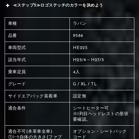
≪ステップ5≫ロゴステッチのカラーを決めよう
車種
ラパン
品番
9586
車両型式
HE22S
該当年式
H25/6～H27/5
乗車定員
4人
グレード
G / XL / TL
サイドエアバック装着車
設定無
適合条件
シートヒーター可
※1列目ヘッドレストの形状
要確認。
赤く塗られている場所を選択
適合不可(本革車全車)
オプション・シートバック
①ｼｰﾄ自体の大きさ(ファブ
コード