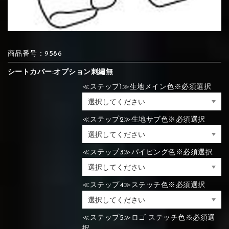
⑦Blue
⑧Orange
⑨Pink
④Brown
⑤Dark Brown
⑥Yellow
商品番号：9586
④Beige
⑤Ivory
⑥Red
⑦Blue
⑧Orange
⑨Pink
④Beige
⑤Ivory
⑥Red
シートカバー:オプション刺繡無
≪ステップ1≫生地メイン色※必須選択
⑩White
⑪Black
⑫Ivory
⑦Blue
⑧Orange
⑨Pink
≪ステップ2≫生地サブ色※必須選択
⑦Wine-red
⑧Yellow
⑨Orange
⑦Wine-red
⑧Yellow
⑨Orange
⑩White
⑪Black
⑫Ivory
≪ステップ3≫パイピング色※必須選択
⑬Light gray
⑭Caramel
⑮Wine red
≪ステップ4≫ステッチ色※必須選択
⑩White
⑪Black
⑫Ivory
⑩Brown
⑪Blue
⑫Aqua blue
⑩Brown
⑪Blue
⑫Aqua blue
⑬Light gray
⑭Caramel
⑮Wine red
≪ステップ5≫ロゴ ステッチ色※必須選
択