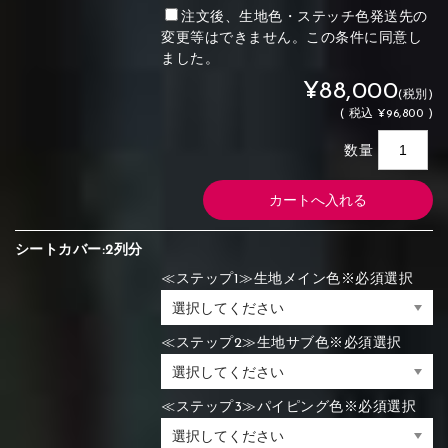
注文後、生地色・ステッチ色発送先の
変更等はできません。この条件に同意し
ました。
¥88,000
(税別)
(
税込
¥96,800 )
数量
シートカバー:2列分
≪ステップ1≫生地メイン色※必須選択
≪ステップ2≫生地サブ色※必須選択
≪ステップ3≫パイピング色※必須選択