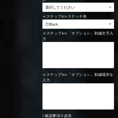
⑯Carbon
⑬Light gray
⑭Caramel
⑮Wine red
≪ステップ6≫ステッチ色
⑬Sky blue
⑭Pink
⑮Rose pink
⑬Sky blue
⑭Pink
⑮Rose pink
⑯Carbon
≪ステップ6≫「オプション」刺繍文字入
力
⑯White
⑰Silver
⑱Green
⑯Carbon
⑯White
⑰Silver
⑱Green
≪ステップ5≫「オプション」刺繍場所を
入力
⑲Yellow-
⑳Purple
㉑Violet
⑲Yellow-
⑳Purple
㉑Violet
green
green
1.確認事項※必須