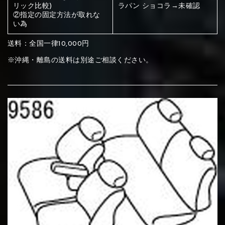
ください
リック比較)
ラパン ショコラ→未確認
②指定の固定方法が取れな
赤く塗られている部分にカラ
い為
メイン生地は下記16種類からご選択ください。
ー選択ください
送料：全国一律10,000円
※沖縄・離島の送料は別途ご相談ください。
赤く塗られている場所を選択
サブ生地は下記16種類からご選択ください。
ください
赤く塗られている場所を選択
赤く塗られている場所を選択
①Beige
②Gray
③Red
ください
刺繍は下記21種類からご選択ください。
ください
①Beige
②Gray
③Red
刺繍は下記21種類からご選択ください。
刺繍は下記21種類からご選択ください。
④Brown
⑤Dark Brown
⑥Yellow
①Beige
②Gray
③Red
④Brown
⑤Dark Brown
⑥Yellow
①Black
②Gray
③Light gray
①Black
②Gray
③Light gray