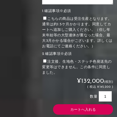
1.確認事項※必須
こちらの商品は受注生産となります。
通常は約1.5ケ月かかります。同意してカ
ートへ追加しご購入ください。（但し年
末年始等の大型連休が重なった場合、最
大3月かかる場合がございます。詳しくは
お電話にてご連絡ください。）
2.確認事項※必須
注文後、生地色・ステッチ色発送先の
変更等はできません。この条件に同意し
ました。
¥132,000
(税別)
(
税込
¥145,200 )
数量