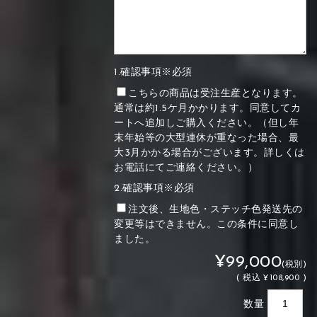
1.確認事項※必須
こちらの商品は受注生産となります。
通常は約1.5ケ月かかります。同意してカ
ートへ追加しご購入ください。（但し年
末年始等の大型連休が重なった場合、最
大3月かかる場合がございます。詳しくは
お電話にてご連絡ください。）
2.確認事項※必須
注文後、生地色・ステッチ色発送先の
変更等はできません。この条件に同意し
ました。
¥99,000
(税別)
(
税込
¥108,900 )
数量