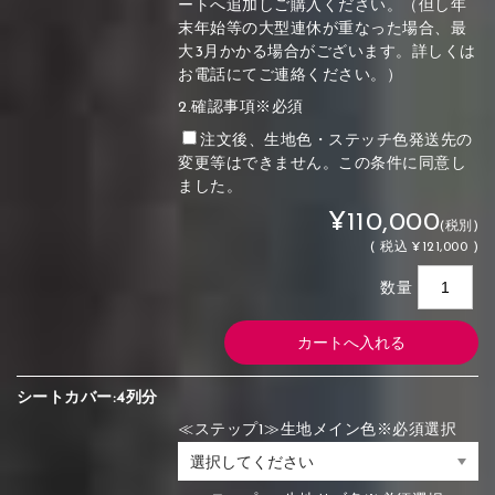
ートへ追加しご購入ください。（但し年
末年始等の大型連休が重なった場合、最
大3月かかる場合がございます。詳しくは
お電話にてご連絡ください。）
2.確認事項※必須
注文後、生地色・ステッチ色発送先の
変更等はできません。この条件に同意し
ました。
¥110,000
(税別)
(
税込
¥121,000 )
数量
シートカバー:4列分
≪ステップ1≫生地メイン色※必須選択