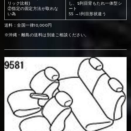
ください
リック比較)
し、2列目背もたれ一体型シ
②指定の固定方法が取れな
ート
赤く塗られている部分にカラ
い為
SS →1列目形状違う
メイン生地は下記16種類からご選択ください。
ー選択ください
送料：全国一律10,000円
※沖縄・離島の送料は別途ご相談ください。
赤く塗られている場所を選択
サブ生地は下記16種類からご選択ください。
ください
赤く塗られている場所を選択
赤く塗られている場所を選択
①Beige
②Gray
③Red
ください
刺繍は下記21種類からご選択ください。
ください
①Beige
②Gray
③Red
刺繍は下記21種類からご選択ください。
刺繍は下記21種類からご選択ください。
④Brown
⑤Dark Brown
⑥Yellow
①Beige
②Gray
③Red
④Brown
⑤Dark Brown
⑥Yellow
①Black
②Gray
③Light gray
①Black
②Gray
③Light gray