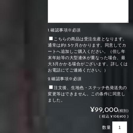
1.確認事項※必須
こちらの商品は受注生産となります。
通常は約1.5ケ月かかります。同意してカ
ートへ追加しご購入ください。（但し年
末年始等の大型連休が重なった場合、最
大3月かかる場合がございます。詳しくは
お電話にてご連絡ください。）
2.確認事項※必須
注文後、生地色・ステッチ色発送先の
変更等はできません。この条件に同意し
ました。
¥99,000
(税別)
(
税込
¥108,900 )
数量