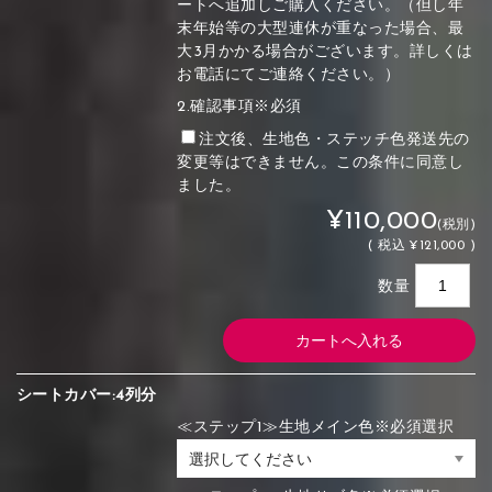
ートへ追加しご購入ください。（但し年
末年始等の大型連休が重なった場合、最
大3月かかる場合がございます。詳しくは
お電話にてご連絡ください。）
2.確認事項※必須
注文後、生地色・ステッチ色発送先の
変更等はできません。この条件に同意し
ました。
¥110,000
(税別)
(
税込
¥121,000 )
数量
シートカバー:4列分
≪ステップ1≫生地メイン色※必須選択