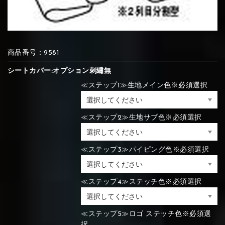
⑦Blue
⑧Orange
⑨Pink
④Brown
⑤Dark Brown
⑥Yellow
商品番号：9581
④Beige
⑤Ivory
⑥Red
⑦Blue
⑧Orange
⑨Pink
④Beige
⑤Ivory
⑥Red
シートカバー:オプション刺繡無
≪ステップ1≫生地メイン色※必須選択
⑩White
⑪Black
⑫Ivory
⑦Blue
⑧Orange
⑨Pink
≪ステップ2≫生地サブ色※必須選択
⑦Wine-red
⑧Yellow
⑨Orange
⑦Wine-red
⑧Yellow
⑨Orange
⑩White
⑪Black
⑫Ivory
≪ステップ3≫パイピング色※必須選択
⑬Light gray
⑭Caramel
⑮Wine red
≪ステップ4≫ステッチ色※必須選択
⑩White
⑪Black
⑫Ivory
⑩Brown
⑪Blue
⑫Aqua blue
⑩Brown
⑪Blue
⑫Aqua blue
⑬Light gray
⑭Caramel
⑮Wine red
≪ステップ5≫ロゴ ステッチ色※必須選
択