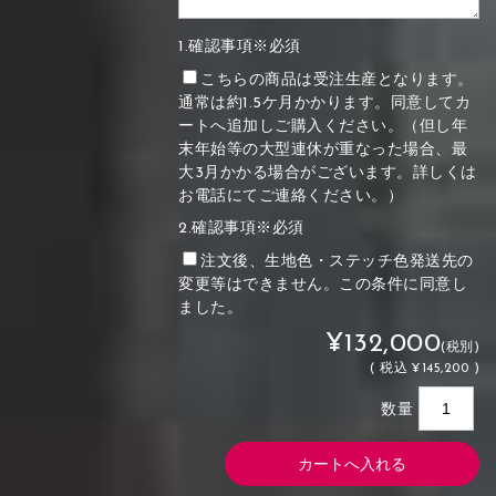
1.確認事項※必須
こちらの商品は受注生産となります。
通常は約1.5ケ月かかります。同意してカ
ートへ追加しご購入ください。（但し年
末年始等の大型連休が重なった場合、最
大3月かかる場合がございます。詳しくは
お電話にてご連絡ください。）
2.確認事項※必須
注文後、生地色・ステッチ色発送先の
変更等はできません。この条件に同意し
ました。
¥132,000
(税別)
(
税込
¥145,200 )
数量