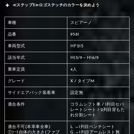
≪ステップ5≫ロゴステッチのカラーを決めよう
車種
スピアーノ
品番
9581
車両型式
HF21S
該当年式
H15/9～H16/9
乗車定員
4人
グレード
X / タイプM
サイドエアバック装着車
設定無
適合条件
コラムシフト車 / 1列目セパ
レートシート / 2列目背もた
れ分割シート
赤く塗られている場所を選択
適合不可(本革車全車)
L →1列目ベンチシート
①ｼｰﾄ自体の大きさ(ファブ
G →1列目アームレスト無