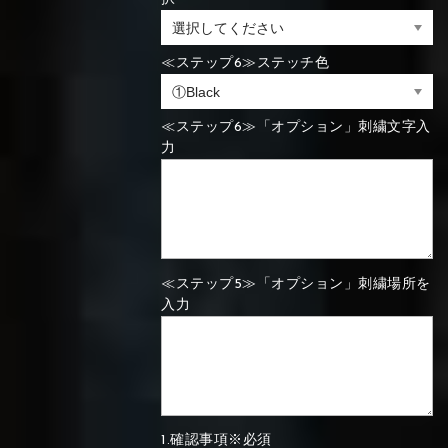
⑯Carbon
⑬Light gray
⑭Caramel
⑮Wine red
≪ステップ6≫ステッチ色
⑬Sky blue
⑭Pink
⑮Rose pink
⑬Sky blue
⑭Pink
⑮Rose pink
⑯Carbon
≪ステップ6≫「オプション」刺繍文字入
力
⑯White
⑰Silver
⑱Green
⑯Carbon
⑯White
⑰Silver
⑱Green
≪ステップ5≫「オプション」刺繍場所を
入力
⑲Yellow-
⑳Purple
㉑Violet
⑲Yellow-
⑳Purple
㉑Violet
green
green
1.確認事項※必須