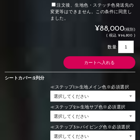
注文後、生地色・ステッチ色発送先の
変更等はできません。この条件に同意し
ました。
¥88,000
(税別)
(
税込
¥96,800 )
数量
シートカバー:2列分
≪ステップ1≫生地メイン色※必須選択
≪ステップ2≫生地サブ色※必須選択
≪ステップ3≫パイピング色※必須選択