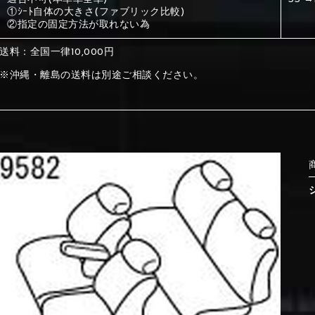
①ｼｰﾄ自体の大きさ(ファブリック比較)
②指定の固定方法が取れない為
①Beige
②Gray
送料：全国一律10,000円
※沖縄・離島の送料は別途ご相談ください。
①Beige
②Gray
⑤Dark Brown
⑥Yellow
①Beige
②Gray
①Black
②Gray
①Black
②Gray
⑤Dark Brown
⑥Yellow
⑤Ivory
⑥Red
⑤Ivory
⑥Red
⑨Pink
⑩White
⑤Dark Brown
⑥Yellow