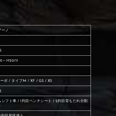
く塗られている場所を選択
生地は下記16種類からご選択ください。
ださい
く塗られている場所を選択
く塗られている場所を選択
アーノ
ださい
は下記21種類からご選択ください。
ださい
S
は下記21種類からご選択ください。
は下記21種類からご選択ください。
10～H20/11
ターボ / タイプM / XF / GS / XS
無
シフト車 / 1列目ベンチシート / 2列目背もたれ分割
ト
→1列目形状違う