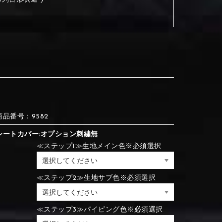
③Red
④Brown
③Red
④Brown
⑦Blue
⑧Orange
③Red
④Brown
③Light gray
④Beige
商品番号：9582
③Light gray
④Beige
シートカバー:オプション刺繡無
⑦Blue
⑧Orange
≪ステップ1≫生地メイン色※必須選択
≪ステップ2≫生地サブ色※必須選択
⑦Wine-red
⑧Yellow
⑦Wine-red
⑧Yellow
⑪Black
⑫Ivory
⑦Blue
⑧Orange
≪ステップ3≫パイピング色※必須選択