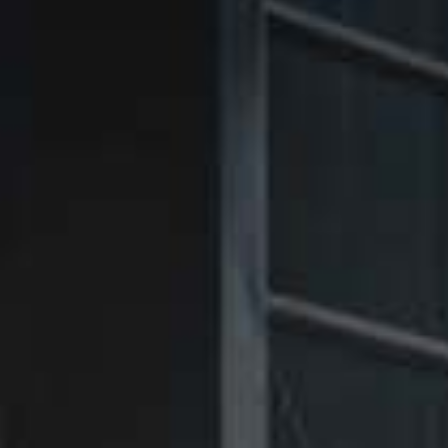
㉑Violet
㉑Violet