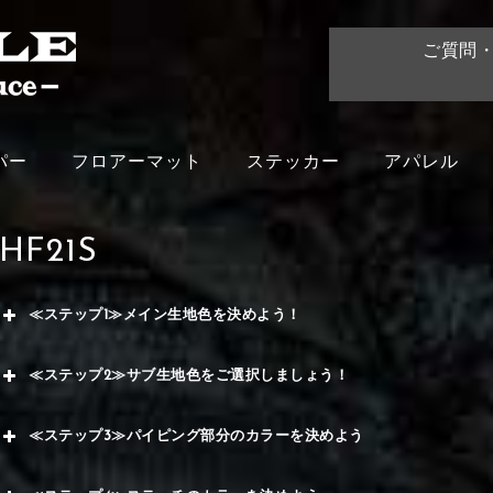
ご質問
パー
フロアーマット
ステッカー
アパレル
HF21S
≪ステップ1≫メイン生地色を決めよう！
赤
≪ステップ2≫サブ生地色をご選択しましょう！
く
赤
≪ステップ3≫パイピング部分のカラーを決めよう
メイ
ー