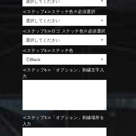
⑪Black
⑫Ivory
≪ステップ4≫ステッチ色※必須選択
⑪Blue
⑫Aqua blue
⑪Blue
⑫Aqua blue
≪ステップ5≫ロゴ ステッチ色※必須選択
⑮Wine red
⑯Carbon
⑪Black
⑫Ivory
≪ステップ6≫ステッチ色
⑮Rose pink
⑯White
⑮Wine red
⑯Carbon
⑮Rose pink
⑯White
≪ステップ6≫「オプション」刺繍文字入
力
⑮Wine red
⑯Carbon
⑲Yellow-green
⑳Purple
⑲Yellow-green
⑳Purple
≪ステップ5≫「オプション」刺繍場所を
入力