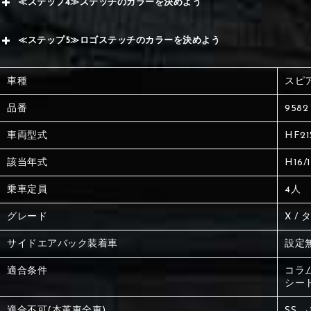
≪ステップ4≫ステッチのカラーを決めよう
赤
サブ
≪ステップ5≫ロゴステッチのカラーを決めよう
く
赤
赤
車種
スピ
く
刺繍
く
品番
9582
車両型式
HF21
刺繍
刺繍
該当年式
H16/
乗車定員
4人
グレード
X / 
サイドエアバック装着車
設定
適合条件
コラム
シー
適合不可(本革車全車)
SS 