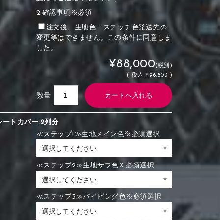
2.確認事項※必須
注文後、生地色・ステッチ色発送先の
変更等はできません。この条件に同意しま
した。
¥88,000
(税別)
(
税込
¥96,800 )
数量
シートカバー:2列分
≪ステップ1≫生地メイン色※必須選択
≪ステップ2≫生地サブ色※必須選択
≪ステップ3≫パイピング色※必須選択