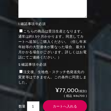
1.確認事項※必須
こちらの商品は受注生産となります。
通常は約1.5ケ月かかります。同意してカ
ートへ追加しご購入ください。（但し年末
年始等の大型連休が重なった場合、最大3
月かかる場合がございます。詳しくはお電
話にてご連絡ください。）
2.確認事項※必須
注文後、生地色・ステッチ色発送先の
変更等はできません。この条件に同意しま
した。
¥77,000
(税別)
(
税込
¥84,700 )
数量