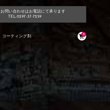
・お問い合わせはお電話にて承ります
TEL:0297-37-7259
0
コーティング剤
く塗られている場所を選択
ださい
く塗られている部分にカラ
ン生地は下記16種類からご選択ください。
選択ください