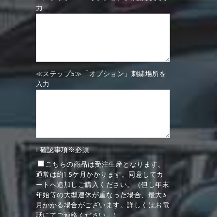
力
≪ステップ5≫「オプション」刺繍場所を
入力
1.確認事項※必須
こちらの商品は受注生産となります。
通常は約1.5ケ月かかります。同意してカ
ートへ追加しご購入ください。（但し年末
年始等の大型連休が重なった場合、最大3
月かかる場合がございます。詳しくはお電
話にてご連絡ください。）