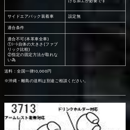
ける加工が必要です
ください
赤く塗られている部分にカラ
サイドエアバック装着車
設定無
メイン生地は下記16種類からご選択ください。
ー選択ください
適合条件
適合不可(本革車全車)
赤く塗られている場所を選択
サブ生地は下記16種類からご選択ください。
①ｼｰﾄ自体の大きさ(ファブ
リック比較)
ください
②指定の固定方法が取れな
赤く塗られている場所を選択
赤く塗られている場所を選択
い為
①Beige
②Gray
③Red
ください
刺繍は下記21種類からご選択ください。
ください
送料：全国一律10,000円
①Beige
②Gray
③Red
※沖縄・離島の送料は別途ご相談ください。
刺繍は下記21種類からご選択ください。
刺繍は下記21種類からご選択ください。
④Brown
⑤Dark Brown
⑥Yellow
①Beige
②Gray
③Red
④Brown
⑤Dark Brown
⑥Yellow
①Black
②Gray
③Light gray
①Black
②Gray
③Light gray