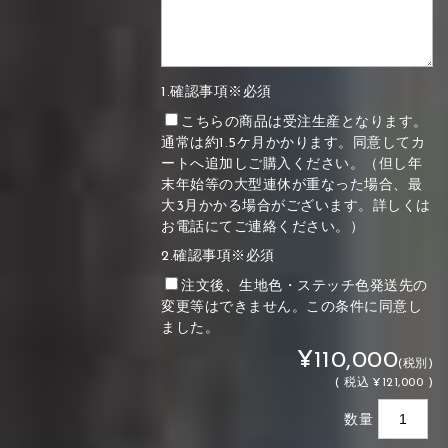
1.確認事項※必須
こちらの商品は受注生産となります。
通常は約1.5ケ月かかります。同意してカ
ートへ追加しご購入ください。（但し年
末年始等の大型連休が重なった場合、最
大3月かかる場合がございます。詳しくは
お電話にてご連絡ください。）
2.確認事項※必須
注文後、生地色・ステッチ色発送先の
変更等はできません。この条件に同意し
ました。
¥110,000
(税別)
(
税込
¥121,000 )
数量