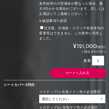
末年始等の大型連休が重なった場合、最
大3月かかる場合がございます。詳しくは
お電話にてご連絡ください。）
2.確認事項※必須
注文後、生地色・ステッチ色発送先の
変更等はできません。この条件に同意し
ました。
¥121,000
(税別)
(
税込
¥133,100 )
数量
シートカバー:5列分
≪ステップ1≫生地メイン色※必須選択
≪ステップ2≫生地サブ色※必須選択