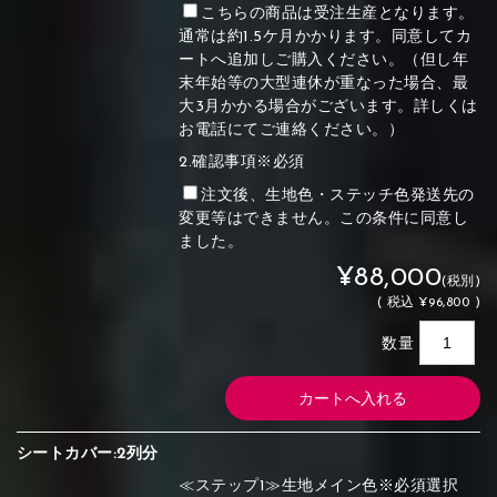
こちらの商品は受注生産となります。
通常は約1.5ケ月かかります。同意してカ
ートへ追加しご購入ください。（但し年
末年始等の大型連休が重なった場合、最
大3月かかる場合がございます。詳しくは
お電話にてご連絡ください。）
2.確認事項※必須
注文後、生地色・ステッチ色発送先の
変更等はできません。この条件に同意し
ました。
¥88,000
(税別)
(
税込
¥96,800 )
数量
シートカバー:2列分
≪ステップ1≫生地メイン色※必須選択