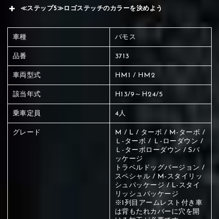
≪ステップ5≫ロゴステッチのカラーを決めよう
車種
バモス
品番
3713
車両型式
HM1 / HM2
該当年式
H13/9～H24/5
乗車定員
4人
グレード
M / L / ターボ / M-ターボ /
Ｌ-ターボ / Ｌ-ローダウン /
Ｌ-ターボローダウン / Sパ
ッケージ
トラベルドッグバージョン /
スペシャル / M-スタイリッ
シュパッケージ / L-スタイ
リッシュパッケージ
赤く塗られている場所を選択
※1列目アームレスト付き車
は背もたれカバーに穴を開