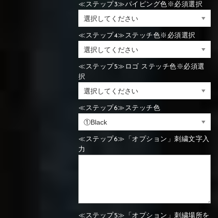
≪ステップ3≫パイピング色※必須選択
⑯Carbon
⑬Light gray
⑭Caramel
⑮Wine red
⑬Sky blue
⑭Pink
⑮Rose pink
⑬Sky blue
⑭Pink
⑮Rose pink
≪ステップ4≫ステッチ色※必須選択
⑯Carbon
≪ステップ5≫ロゴ ステッチ色※必須選
択
⑯White
⑰Silver
⑱Green
⑯Carbon
⑯White
⑰Silver
⑱Green
≪ステップ6≫ステッチ色
≪ステップ6≫「オプション」刺繍文字入
力
⑲Yellow-
⑳Purple
㉑Violet
⑲Yellow-
⑳Purple
㉑Violet
green
green
≪ステップ5≫「オプション」刺繍場所を