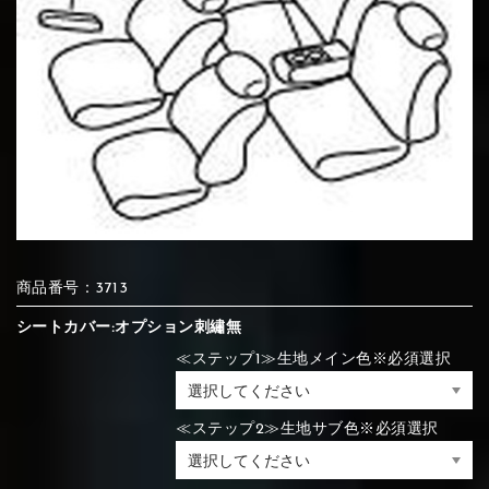
⑦Blue
⑧Orange
⑨Pink
④Brown
⑤Dark Brown
⑥Yellow
④Beige
⑤Ivory
⑥Red
⑦Blue
⑧Orange
⑨Pink
④Beige
⑤Ivory
⑥Red
⑩White
⑪Black
⑫Ivory
⑦Blue
⑧Orange
⑨Pink
⑦Wine-red
⑧Yellow
⑨Orange
⑦Wine-red
⑧Yellow
⑨Orange
⑩White
⑪Black
⑫Ivory
商品番号：3713
シートカバー:オプション刺繡無
≪ステップ1≫生地メイン色※必須選択
⑬Light gray
⑭Caramel
⑮Wine red
⑩White
⑪Black
⑫Ivory
⑩Brown
⑪Blue
⑫Aqua blue
⑩Brown
⑪Blue
⑫Aqua blue
≪ステップ2≫生地サブ色※必須選択
⑬Light gray
⑭Caramel
⑮Wine red