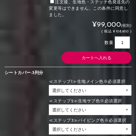
注文後、生地色・ステッチ色発送先の
変更等はできません。この条件に同意し
ました。
¥99,000
(税別)
(
税込
¥108,900 )
数量
シートカバー:3列分
≪ステップ1≫生地メイン色※必須選択
≪ステップ2≫生地サブ色※必須選択
≪ステップ3≫パイピング色※必須選択