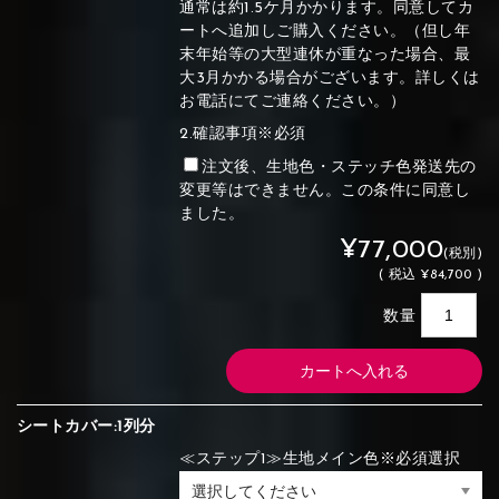
通常は約1.5ケ月かかります。同意してカ
ートへ追加しご購入ください。（但し年
末年始等の大型連休が重なった場合、最
大3月かかる場合がございます。詳しくは
お電話にてご連絡ください。）
2.確認事項※必須
注文後、生地色・ステッチ色発送先の
変更等はできません。この条件に同意し
ました。
¥77,000
(税別)
(
税込
¥84,700 )
数量
シートカバー:1列分
≪ステップ1≫生地メイン色※必須選択