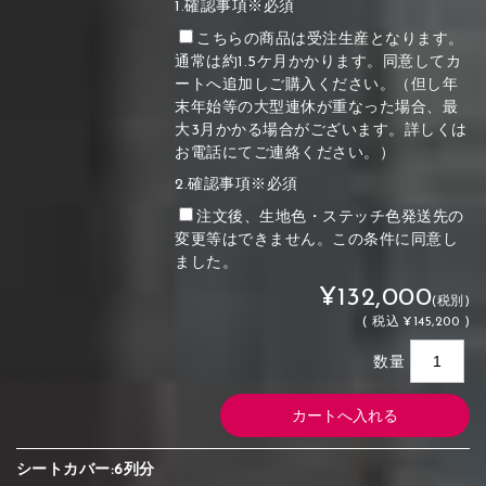
1.確認事項※必須
こちらの商品は受注生産となります。
通常は約1.5ケ月かかります。同意してカ
ートへ追加しご購入ください。（但し年
末年始等の大型連休が重なった場合、最
大3月かかる場合がございます。詳しくは
お電話にてご連絡ください。）
2.確認事項※必須
注文後、生地色・ステッチ色発送先の
変更等はできません。この条件に同意し
ました。
¥132,000
(税別)
(
税込
¥145,200 )
数量
シートカバー:6列分