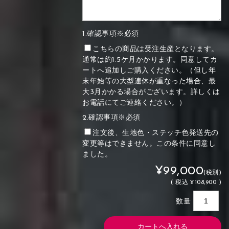
1.確認事項※必須
こちらの商品は受注生産となります。
通常は約1.5ケ月かかります。同意してカ
ートへ追加しご購入ください。（但し年
末年始等の大型連休が重なった場合、最
大3月かかる場合がございます。詳しくは
お電話にてご連絡ください。）
2.確認事項※必須
注文後、生地色・ステッチ色発送先の
変更等はできません。この条件に同意し
ました。
¥99,000
(税別)
(
税込
¥108,900 )
数量