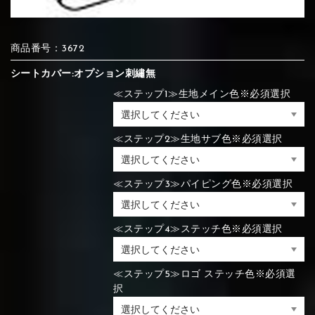
⑦Blue
⑧Orange
⑨Pink
商品番号：3672
④Brown
⑤Dark Brown
⑥Yellow
シートカバー:オプション刺繡無
④Beige
⑤Ivory
⑥Red
⑦Blue
⑧Orange
⑨Pink
④Beige
⑤Ivory
⑥Red
≪ステップ1≫生地メイン色※必須選択
⑩White
⑪Black
⑫Ivory
≪ステップ2≫生地サブ色※必須選択
⑦Blue
⑧Orange
⑨Pink
⑦Wine-red
⑧Yellow
⑨Orange
⑦Wine-red
⑧Yellow
⑨Orange
⑩White
⑪Black
⑫Ivory
≪ステップ3≫パイピング色※必須選択
≪ステップ4≫ステッチ色※必須選択
⑬Light gray
⑭Caramel
⑮Wine red
⑩White
⑪Black
⑫Ivory
⑩Brown
⑪Blue
⑫Aqua blue
⑩Brown
⑪Blue
⑫Aqua blue
≪ステップ5≫ロゴ ステッチ色※必須選
⑬Light gray
⑭Caramel
⑮Wine red
択