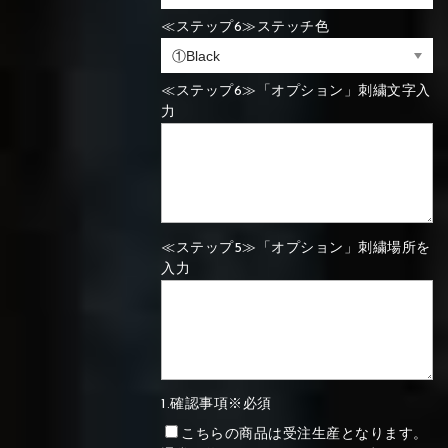
≪ステップ6≫ステッチ色
⑯Carbon
⑬Light gray
⑭Caramel
⑮Wine red
⑬Sky blue
⑭Pink
⑮Rose pink
⑬Sky blue
⑭Pink
⑮Rose pink
≪ステップ6≫「オプション」刺繍文字入
⑯Carbon
力
⑯White
⑰Silver
⑱Green
⑯Carbon
⑯White
⑰Silver
⑱Green
≪ステップ5≫「オプション」刺繍場所を
入力
⑲Yellow-
⑳Purple
㉑Violet
⑲Yellow-
⑳Purple
㉑Violet
green
green
1.確認事項※必須
こちらの商品は受注生産となります。