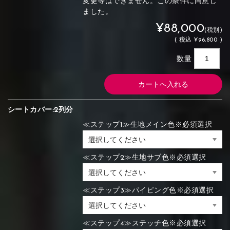
変更等はできません。この条件に同意し
ました。
¥88,000
(税別)
(
税込
¥96,800 )
数量
シートカバー:2列分
≪ステップ1≫生地メイン色※必須選択
≪ステップ2≫生地サブ色※必須選択
≪ステップ3≫パイピング色※必須選択
≪ステップ4≫ステッチ色※必須選択