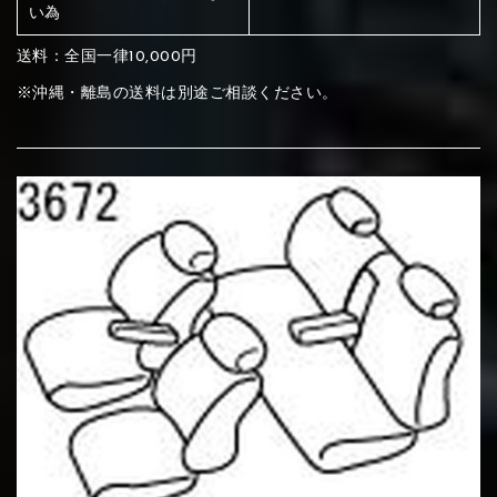
ください
い為
赤く塗られている部分にカラ
送料：全国一律10,000円
メイン生地は下記16種類からご選択ください。
ー選択ください
※沖縄・離島の送料は別途ご相談ください。
赤く塗られている場所を選択
サブ生地は下記16種類からご選択ください。
ください
赤く塗られている場所を選択
赤く塗られている場所を選択
①Beige
②Gray
③Red
ください
刺繍は下記21種類からご選択ください。
ください
①Beige
②Gray
③Red
刺繍は下記21種類からご選択ください。
刺繍は下記21種類からご選択ください。
④Brown
⑤Dark Brown
⑥Yellow
①Beige
②Gray
③Red
④Brown
⑤Dark Brown
⑥Yellow
①Black
②Gray
③Light gray
①Black
②Gray
③Light gray