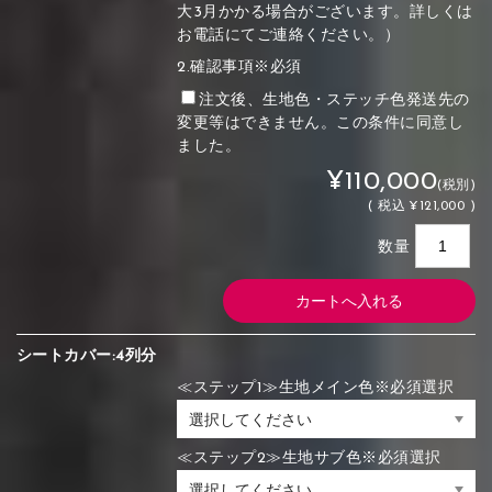
大3月かかる場合がございます。詳しくは
お電話にてご連絡ください。）
2.確認事項※必須
注文後、生地色・ステッチ色発送先の
変更等はできません。この条件に同意し
ました。
¥110,000
(税別)
(
税込
¥121,000 )
数量
シートカバー:4列分
≪ステップ1≫生地メイン色※必須選択
≪ステップ2≫生地サブ色※必須選択