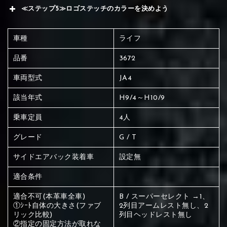
≪ステップ5≫ロゴステッチのカラーを決めよう
車種
ライフ
品番
3672
車両型式
JA4
該当年式
H9/4～H10/9
乗車定員
4人
グレード
G / T
サイドエアバック装着車
設定無
適合条件
適合不可(本革車全車)
B / スーパーセレクト →1、
①ｼｰﾄ自体の大きさ(ファブ
2列目アームレスト無し、2
赤く塗られている場所を選択
リック比較)
列目ヘッドレスト無し
②指定の固定方法が取れな