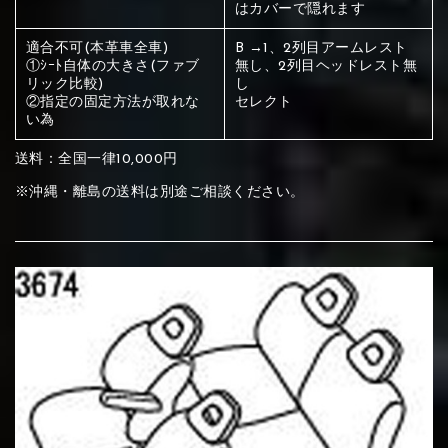
ください
はカバーで隠れます
赤く塗られている部分にカラ
適合不可(本革車全車)
B →1、2列目アームレスト
①ｼｰﾄ自体の大きさ(ファブ
無し、2列目ヘッドレスト無
メイン生地は下記16種類からご選択ください。
ー選択ください
リック比較)
し
②指定の固定方法が取れな
セレクト
い為
赤く塗られている場所を選択
サブ生地は下記16種類からご選択ください。
送料：全国一律10,000円
ください
赤く塗られている場所を選択
※沖縄・離島の送料は別途ご相談ください。
赤く塗られている場所を選択
①Beige
②Gray
③Red
ください
刺繍は下記21種類からご選択ください。
ください
①Beige
②Gray
③Red
刺繍は下記21種類からご選択ください。
刺繍は下記21種類からご選択ください。
④Brown
⑤Dark Brown
⑥Yellow
①Beige
②Gray
③Red
④Brown
⑤Dark Brown
⑥Yellow
①Black
②Gray
③Light gray
①Black
②Gray
③Light gray