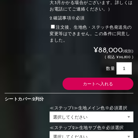
大3月かかる場合がございます。詳しくは
お電話にてご連絡ください。）
2.確認事項※必須
注文後、生地色・ステッチ色発送先の
変更等はできません。この条件に同意し
ました。
¥88,000
(税別)
(
税込
¥96,800 )
数量
シートカバー:2列分
≪ステップ1≫生地メイン色※必須選択
≪ステップ2≫生地サブ色※必須選択