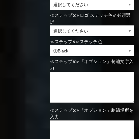
⑯Carbon
≪ステップ5≫ロゴ ステッチ色※必須選
⑬Light gray
⑭Caramel
⑮Wine red
⑬Sky blue
⑭Pink
⑮Rose pink
択
⑬Sky blue
⑭Pink
⑮Rose pink
⑯Carbon
≪ステップ6≫ステッチ色
⑯White
⑰Silver
⑱Green
≪ステップ6≫「オプション」刺繍文字入
⑯Carbon
⑯White
⑰Silver
⑱Green
力
⑲Yellow-
⑳Purple
㉑Violet
⑲Yellow-
⑳Purple
㉑Violet
green
≪ステップ5≫「オプション」刺繍場所を
green
入力