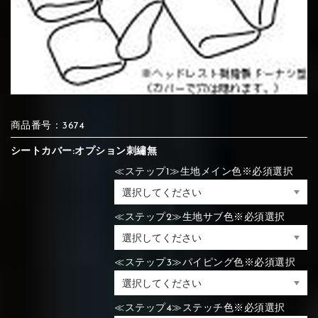
⑦Blue
⑧Orange
⑨Pink
④Brown
⑤Dark Brown
⑥Yellow
④Beige
⑤Ivory
⑥Red
⑦Blue
⑧Orange
⑨Pink
④Beige
⑤Ivory
⑥Red
商品番号：3674
⑩White
⑪Black
⑫Ivory
シートカバー:オプション刺繡無
⑦Blue
⑧Orange
⑨Pink
≪ステップ1≫生地メイン色※必須選択
⑦Wine-red
⑧Yellow
⑨Orange
⑦Wine-red
⑧Yellow
⑨Orange
⑩White
⑪Black
⑫Ivory
≪ステップ2≫生地サブ色※必須選択
⑬Light gray
⑭Caramel
⑮Wine red
⑩White
⑪Black
⑫Ivory
≪ステップ3≫パイピング色※必須選択
⑩Brown
⑪Blue
⑫Aqua blue
⑩Brown
⑪Blue
⑫Aqua blue
⑬Light gray
⑭Caramel
⑮Wine red
≪ステップ4≫ステッチ色※必須選択