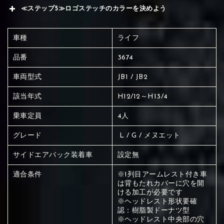
≪ステップ5≫ロゴステッチのカラーを決めよう
車種
ライフ
品番
3674
車両型式
JB1 / JB2
該当年式
H12/12～H13/4
乗車定員
4人
グレード
L / G / メヌエット
サイドエアバック装着車
設定無
適合条件
※1列目アームレスト付き車
は背もたれカバーに穴を開
ける加工が必要です
※ヘッドレスト形状要確
赤く塗られている場所を選択
認：樹脂製ドーナツ型
※ヘッドレスト中央部の穴