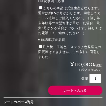
1.確認事項※必須
こちらの商品は受注生産となります。
通常は約1.5ケ月かかります。同意してカ
ートへ追加しご購入ください。（但し年
末年始等の大型連休が重なった場合、最
大3月かかる場合がございます。詳しくは
お電話にてご連絡ください。）
2.確認事項※必須
注文後、生地色・ステッチ色発送先の
変更等はできません。この条件に同意し
ました。
¥110,000
(税別)
(
税込
¥121,000 )
数量
シートカバー:4列分