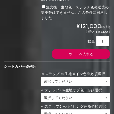
注文後、生地色・ステッチ色発送先の
変更等はできません。この条件に同意し
ました。
¥121,000
(税別)
(
税込
¥133,100 )
数量
シートカバー:5列分
≪ステップ1≫生地メイン色※必須選択
≪ステップ2≫生地サブ色※必須選択
≪ステップ3≫パイピング色※必須選択