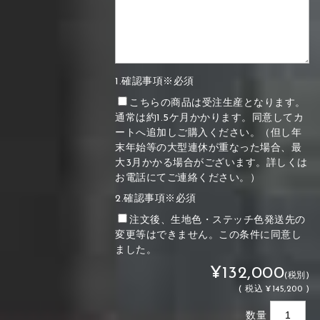
1.確認事項※必須
こちらの商品は受注生産となります。
通常は約1.5ケ月かかります。同意してカ
ートへ追加しご購入ください。（但し年
末年始等の大型連休が重なった場合、最
大3月かかる場合がございます。詳しくは
お電話にてご連絡ください。）
2.確認事項※必須
注文後、生地色・ステッチ色発送先の
変更等はできません。この条件に同意し
ました。
¥132,000
(税別)
(
税込
¥145,200 )
数量