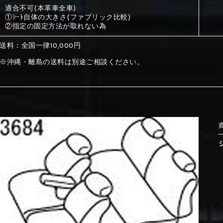
適合不可(本革車全車)
①ｼｰﾄ自体の大きさ(ファブリック比較)
①Beige
②Gray
②指定の固定方法が取れない為
送料：全国一律10,000円
①Beige
②Gray
※沖縄・離島の送料は別途ご相談ください。
⑤Dark Brown
⑥Yellow
①Beige
②Gray
①Black
②Gray
①Black
②Gray
⑤Dark Brown
⑥Yellow
⑤Ivory
⑥Red
⑤Ivory
⑥Red
⑨Pink
⑩White
⑤Dark Brown
⑥Yellow