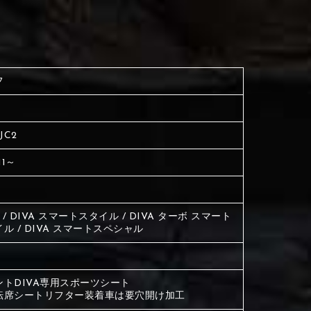
く塗られている場所を選択
生地は下記16種類からご選択ください。
ださい
く塗られている場所を選択
く塗られている場所を選択
フ
ださい
は下記21種類からご選択ください。
ださい
 JC2
は下記21種類からご選択ください。
は下記21種類からご選択ください。
11～
A / DIVA スマートスタイル / DIVA ターボ スマート
ル / DIVA スマートスペシャル
ントDIVA専用スポーツシート
転席シートリフター装着車は要穴開け加工