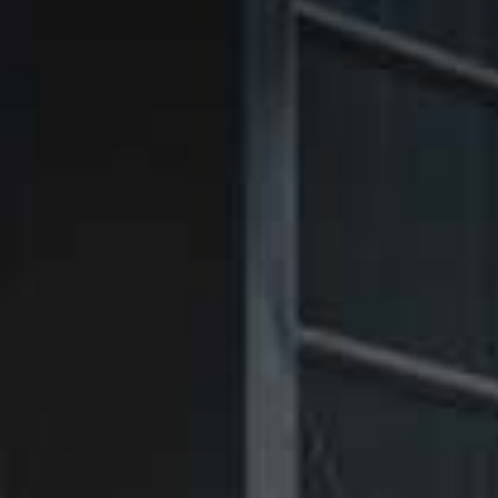
㉑Violet
㉑Violet