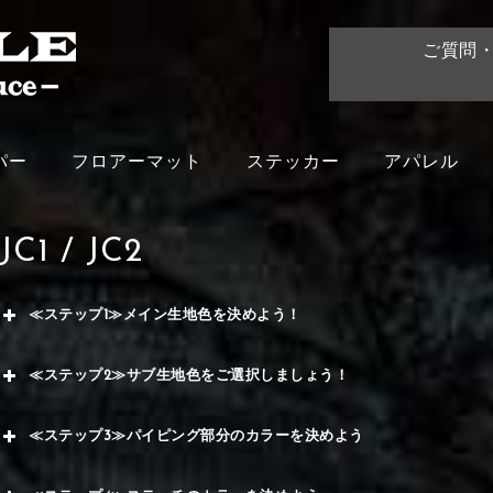
ご質問
パー
フロアーマット
ステッカー
アパレル
JC1 / JC2
≪ステップ1≫メイン生地色を決めよう！
赤
≪ステップ2≫サブ生地色をご選択しましょう！
く
赤
≪ステップ3≫パイピング部分のカラーを決めよう
メイ
ー