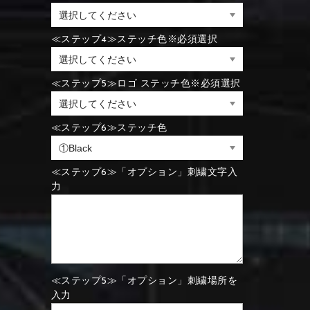
⑪Black
⑫Ivory
⑪Blue
⑫Aqua blue
≪ステップ4≫ステッチ色※必須選択
⑪Blue
⑫Aqua blue
⑮Wine red
⑯Carbon
≪ステップ5≫ロゴ ステッチ色※必須選択
⑪Black
⑫Ivory
≪ステップ6≫ステッチ色
⑮Rose pink
⑯White
⑮Wine red
⑯Carbon
⑮Rose pink
⑯White
≪ステップ6≫「オプション」刺繍文字入
力
⑮Wine red
⑯Carbon
⑲Yellow-green
⑳Purple
⑲Yellow-green
⑳Purple
≪ステップ5≫「オプション」刺繍場所を
入力