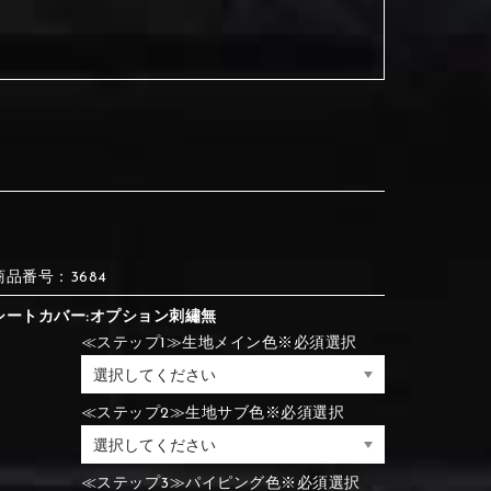
③Red
④Brown
③Red
④Brown
⑦Blue
⑧Orange
③Red
④Brown
③Light gray
④Beige
③Light gray
④Beige
商品番号：3684
シートカバー:オプション刺繡無
⑦Blue
⑧Orange
≪ステップ1≫生地メイン色※必須選択
⑦Wine-red
⑧Yellow
⑦Wine-red
⑧Yellow
≪ステップ2≫生地サブ色※必須選択
⑪Black
⑫Ivory
⑦Blue
⑧Orange
≪ステップ3≫パイピング色※必須選択