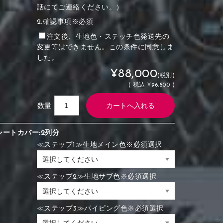
話にてご連絡ください。）
2.確認事項※必須
注文後、生地色・ステッチ色発送先の
変更等はできません。この条件に同意しま
した。
¥88,000
(税別)
(
税込
¥96,800 )
数量
シートカバー:2列分
≪ステップ1≫生地メイン色※必須選択
≪ステップ2≫生地サブ色※必須選択
≪ステップ3≫パイピング色※必須選択