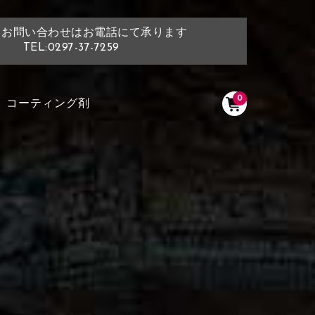
・お問い合わせはお電話にて承ります
TEL:0297-37-7259
0
コーティング剤
く塗られている場所を選択
ださい
く塗られている部分にカラ
ン生地は下記16種類からご選択ください。
選択ください