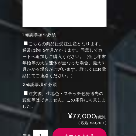
1.確認事項※必須
こちらの商品は受注生産となります。
通常は約1.5ケ月かかります。同意してカ
ートへ追加しご購入ください。（但し年末
年始等の大型連休が重なった場合、最大3
月かかる場合がございます。詳しくはお電
話にてご連絡ください。）
2.確認事項※必須
注文後、生地色・ステッチ色発送先の
変更等はできません。この条件に同意しま
した。
¥77,000
(税別)
(
税込
¥84,700 )