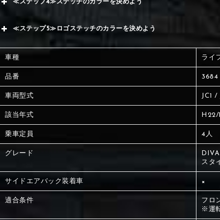
≪ステップ4≫ステッチのカラーを決めよう
赤
サブ
≪ステップ5≫ロゴステッチのカラーを決めよう
く
赤
赤
車種
ライ
く
刺繍
く
品番
3684
車両型式
JC1 /
刺繍
刺繍
該当年式
H22/
乗車定員
4人
グレード
DIV
スタイ
サイドエアバック装着車
×
適合条件
フロ
※運