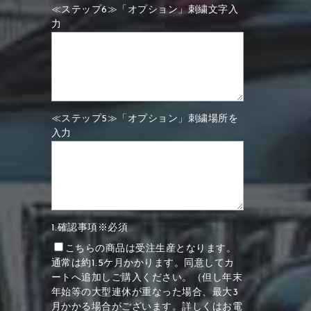
≪ステップ6≫「オプション」刺繍文字入
力
≪ステップ5≫「オプション」刺繍場所を
入力
1.確認事項※必須
こちらの商品は受注生産となります。
通常は約1.5ケ月かかります。同意してカ
ートへ追加しご購入ください。（但し年末
年始等の大型連休が重なった場合、最大3
月かかる場合がございます。詳しくはお電