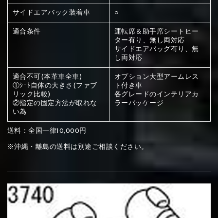
ください
赤く塗られている部分にカラ
サイドエアバック装着車
○
④Beige
⑤Ivory
⑥Red
ー選択ください
適合条件
運転席＆助手席シートヒー
メイン生地は下記16種類からご選択ください。
赤く塗られている場所を選択
ター有り、無し両対応
サイドエアバッグ有り、無
ください
し両対応
サブ生地は下記16種類からご選択ください。
赤く塗られている場所を選択
適合不可(本革車全車)
オプション大型アームレス
⑦Wine-red
⑧Yellow
⑨Orange
ください
①ｼｰﾄ自体の大きさ(ファブ
ト付き車
刺繍は下記21種類からご選択ください。
リック比較)
各グレードのインテリアカ
①Beige
②Gray
③Red
②指定の固定方法が取れな
ラーパッケージ
い為
刺繍は下記21種類からご選択ください。
①Beige
②Gray
③Red
送料：全国一律10,000円
※沖縄・離島の送料は別途ご相談ください。
⑩Brown
⑪Blue
⑫Aqua blue
①Black
②Gray
③Light gray
④Brown
⑤Dark Brown
⑥Yellow
①Black
②Gray
③Light gray
④Brown
⑤Dark Brown
⑥Yellow
⑬Sky blue
⑭Pink
⑮Rose pink
④Beige
⑤Ivory
⑥Red