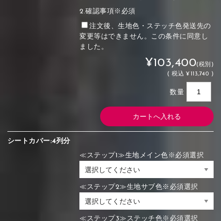
2.確認事項※必須
注文後、生地色・ステッチ色発送先の
変更等はできません。この条件に同意し
ました。
¥103,400
(税別)
(
税込
¥113,740 )
数量
シートカバー:4列分
≪ステップ1≫生地メイン色※必須選択
≪ステップ2≫生地サブ色※必須選択
≪ステップ3≫ステッチ色※必須選択