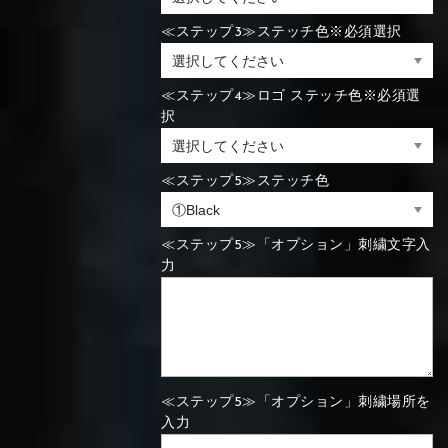
⑬Sky blue
⑭Pink
⑮Rose pink
⑯Carbon
≪ステップ3≫ステッチ色※必須選択
⑯White
⑰Silver
⑱Green
⑯Carbon
≪ステップ4≫ロゴ ステッチ色※必須選
択
⑯White
⑰Silver
⑱Green
≪ステップ5≫ステッチ色
⑲Yellow-
⑳Purple
㉑Violet
green
≪ステップ5≫「オプション」刺繍文字入
力
⑲Yellow-
⑳Purple
㉑Violet
green
≪ステップ5≫「オプション」刺繍場所を
入力