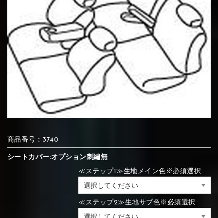
⑦Blue
⑧Orange
⑨Pink
④Beige
⑤Ivory
⑥Red
⑦Blue
⑧Orange
⑨Pink
⑯White
⑰Silver
⑱Green
⑦Wine-red
⑧Yellow
⑨Orange
⑦Wine-red
⑧Yellow
⑨Orange
⑩White
⑪Black
⑫Ivory
⑩White
⑪Black
⑫Ivory
⑲Yellow-
⑳Purple
㉑Violet
⑩Brown
⑪Blue
⑫Aqua blue
green
商品番号：3740
⑩Brown
⑪Blue
⑫Aqua blue
シートカバー:オプション刺繡無
⑬Light gray
⑭Caramel
⑮Wine red
≪ステップ1≫生地メイン色※必須選択
⑬Light gray
⑭Caramel
⑮Wine red
⑬Sky blue
⑭Pink
⑮Rose pink
≪ステップ2≫生地サブ色※必須選択