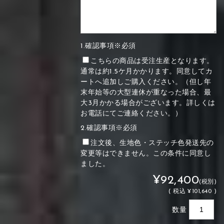
1.確認事項※必須
こちらの商品は受注生産となります。
通常は約1.5ケ月かかります。同意してカ
ートへ追加しご購入ください。（但し年
末年始等の大型連休が重なった場合、最
大3月かかる場合がございます。詳しくは
お電話にてご連絡ください。）
2.確認事項※必須
注文後、生地色・ステッチ色発送先の
変更等はできません。この条件に同意し
ました。
¥92,400
(税別)
(
税込
¥101,640 )
数量