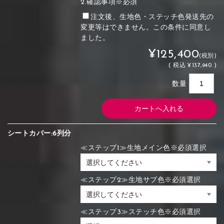
2.確認事項※必須
注文後、生地色・ステッチ色発送先の
変更等はできません。この条件に同意し
ました。
¥125,400
(税別)
(
税込
¥137,940 )
数量
シートカバー:6列分
≪ステップ1≫生地メイン色※必須選択
≪ステップ2≫生地サブ色※必須選択
≪ステップ3≫ステッチ色※必須選択