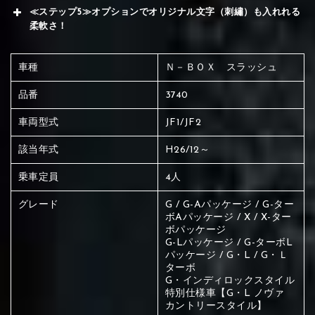
≪ステップ5≫オプションでオリジナル文字（刺繡）も入れれる
柔軟さ！
車種
Ｎ－ＢＯＸ スラッシュ
品番
3740
車両型式
JF1/JF2
該当年式
H26/12～
乗車定員
4人
グレード
G / G-Aパッケージ / G-ター
ボAパッケージ / X / X-ター
ボパッケージ
G-Lパッケージ / G-ターボL
①Black
②Gray
③Light gray
パッケージ / G・L / G・Ｌ
ターボ
G・インディロックスタイル
赤く塗られている場所を選択
特別仕様車【G・L ノヴァ
カントリースタイル】