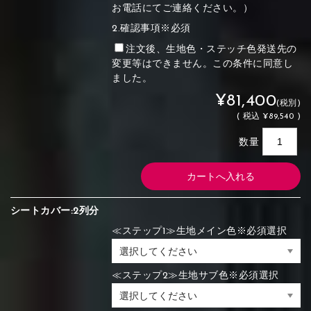
お電話にてご連絡ください。）
2.確認事項※必須
注文後、生地色・ステッチ色発送先の
変更等はできません。この条件に同意し
ました。
¥81,400
(税別)
(
税込
¥89,540 )
数量
シートカバー:2列分
≪ステップ1≫生地メイン色※必須選択
≪ステップ2≫生地サブ色※必須選択