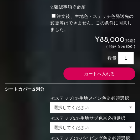
2.確認事項※必須
注文後、生地色・ステッチ色発送先の
変更等はできません。この条件に同意し
ました。
¥88,000
(税別)
(
税込
¥96,800 )
数量
シートカバー:2列分
≪ステップ1≫生地メイン色※必須選択
≪ステップ2≫生地サブ色※必須選択
≪ステップ3≫パイピング色※必須選択