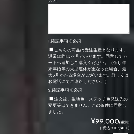
入力
1.確認事項※必須
こちらの商品は受注生産となります。
通常は約1.5ケ月かかります。同意してカ
ートへ追加しご購入ください。（但し年
末年始等の大型連休が重なった場合、最
大3月かかる場合がございます。詳しくは
お電話にてご連絡ください。）
2.確認事項※必須
注文後、生地色・ステッチ色発送先の
変更等はできません。この条件に同意し
ました。
¥99,000
(税別)
(
税込
¥108,900 )