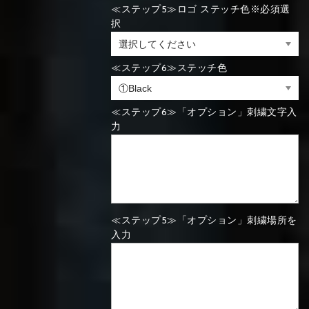
≪ステップ5≫ロゴ ステッチ色※必須選
⑯Carbon
択
⑬Light gray
⑭Caramel
⑮Wine red
⑬Sky blue
⑭Pink
⑮Rose pink
⑬Sky blue
⑭Pink
⑮Rose pink
≪ステップ6≫ステッチ色
⑯Carbon
≪ステップ6≫「オプション」刺繍文字入
力
⑯White
⑰Silver
⑱Green
⑯Carbon
⑯White
⑰Silver
⑱Green
≪ステップ5≫「オプション」刺繍場所を
⑲Yellow-
⑳Purple
㉑Violet
⑲Yellow-
⑳Purple
㉑Violet
入力
green
green