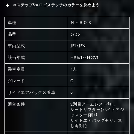
≪ステップ5≫ロゴステッチのカラーを決めよう
車種
Ｎ－ＢＯＸ
品番
3738
車両型式
JF1/JF2
該当年式
H26/1～H27/1
乗車定員
4人
グレード
G
サイドエアバック装着車
○
適合条件
2列目アームレスト無し
シートリフター(ハイトアジ
ャスター)有り
サイドエアバッグ有り、無
赤く塗られている場所を選択
し両対応