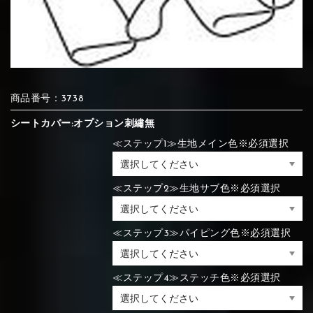
⑦Blue
⑧Orange
⑨Pink
④Brown
⑤Dark Brown
⑥Yellow
④Beige
⑤Ivory
⑥Red
⑦Blue
⑧Orange
⑨Pink
④Beige
⑤Ivory
⑥Red
商品番号：3738
シートカバー:オプション刺繡無
⑩White
⑪Black
⑫Ivory
≪ステップ1≫生地メイン色※必須選択
⑦Blue
⑧Orange
⑨Pink
⑦Wine-red
⑧Yellow
⑨Orange
⑦Wine-red
⑧Yellow
⑨Orange
⑩White
⑪Black
⑫Ivory
≪ステップ2≫生地サブ色※必須選択
≪ステップ3≫パイピング色※必須選択
⑬Light gray
⑭Caramel
⑮Wine red
⑩White
⑪Black
⑫Ivory
⑩Brown
⑪Blue
⑫Aqua blue
⑩Brown
⑪Blue
⑫Aqua blue
≪ステップ4≫ステッチ色※必須選択
⑬Light gray
⑭Caramel
⑮Wine red