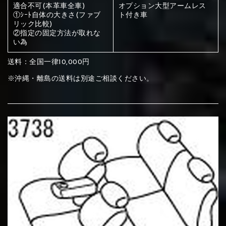
ください
適合不可(本革車全車)
オプション大型アームレス
①ｼｰﾄ自体の大きさ(ファブ
ト付き車
赤く塗られている部分にカラ
リック比較)
②指定の固定方法が取れな
メイン生地は下記16種類からご選択ください。
ー選択ください
い為
送料：全国一律10,000円
赤く塗られている場所を選択
サブ生地は下記16種類からご選択ください。
※沖縄・離島の送料は別途ご相談ください。
ください
赤く塗られている場所を選択
赤く塗られている場所を選択
①Beige
②Gray
③Red
ください
刺繍は下記21種類からご選択ください。
ください
①Beige
②Gray
③Red
刺繍は下記21種類からご選択ください。
刺繍は下記21種類からご選択ください。
④Brown
⑤Dark Brown
⑥Yellow
①Beige
②Gray
③Red
④Brown
⑤Dark Brown
⑥Yellow
①Black
②Gray
③Light gray
①Black
②Gray
③Light gray