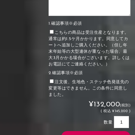
1.確認事項※必須
こちらの商品は受注生産となります。
通常は約1.5ケ月かかります。同意してカ
ートへ追加しご購入ください。（但し年
末年始等の大型連休が重なった場合、最
大3月かかる場合がございます。詳しくは
お電話にてご連絡ください。）
2.確認事項※必須
注文後、生地色・ステッチ色発送先の
変更等はできません。この条件に同意し
ました。
¥132,000
(税別)
(
税込
¥145,200 )
数量