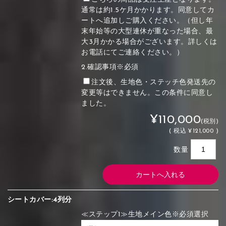
通常は約1.5ケ月かかります。同意してカ
ートへ追加しご購入ください。（但し年
末年始等の大型連休が重なった場合、最
大3月かかる場合がございます。詳しくは
お電話にてご連絡ください。）
2.確認事項※必須
注文後、生地色・ステッチ色発送先の
変更等はできません。この条件に同意し
ました。
¥110,000
(税別)
(
税込
¥121,000 )
数量
シートカバー:4列分
≪ステップ1≫生地メイン色※必須選択