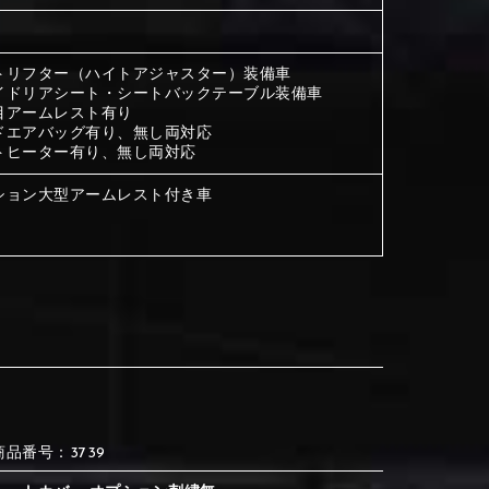
③Red
④Brown
トリフター（ハイトアジャスター）装備車
イドリアシート・シートバックテーブル装備車
目アームレスト有り
③Red
④Brown
ドエアバッグ有り、無し両対応
トヒーター有り、無し両対応
ション大型アームレスト付き車
⑦Blue
⑧Orange
③Red
④Brown
③Light gray
④Beige
③Light gray
④Beige
⑦Blue
⑧Orange
⑦Wine-red
⑧Yellow
⑦Wine-red
⑧Yellow
⑪Black
⑫Ivory
⑦Blue
⑧Orange
商品番号：3739