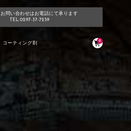
・お問い合わせはお電話にて承ります
TEL:0297-37-7259
0
コーティング剤
く塗られている場所を選択
ださい
く塗られている部分にカラ
ン生地は下記16種類からご選択ください。
選択ください