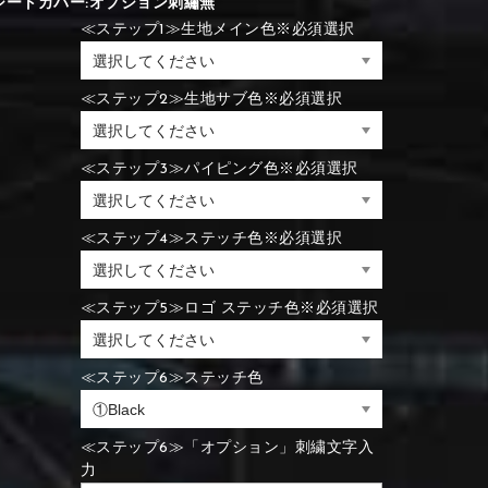
シートカバー:オプション刺繡無
⑪Black
⑫Ivory
≪ステップ1≫生地メイン色※必須選択
⑪Blue
⑫Aqua blue
⑪Blue
⑫Aqua blue
≪ステップ2≫生地サブ色※必須選択
⑮Wine red
⑯Carbon
⑪Black
⑫Ivory
≪ステップ3≫パイピング色※必須選択
⑮Rose pink
⑯White
⑮Wine red
⑯Carbon
⑮Rose pink
⑯White
≪ステップ4≫ステッチ色※必須選択
≪ステップ5≫ロゴ ステッチ色※必須選択
⑮Wine red
⑯Carbon
⑲Yellow-green
⑳Purple
⑲Yellow-green
⑳Purple
≪ステップ6≫ステッチ色
≪ステップ6≫「オプション」刺繍文字入
力