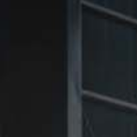
㉑Violet
㉑Violet