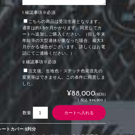
1.確認事項※必須
こちらの商品は受注生産となります。
通常は約1.5ケ月かかります。同意してカ
ートへ追加しご購入ください。（但し年末
年始等の大型連休が重なった場合、最大3
月かかる場合がございます。詳しくはお電
話にてご連絡ください。）
2.確認事項※必須
注文後、生地色・ステッチ色発送先の
変更等はできません。この条件に同意しま
した。
¥88,000
(税別)
(
税込
¥96,800 )
数量
シートカバー:2列分