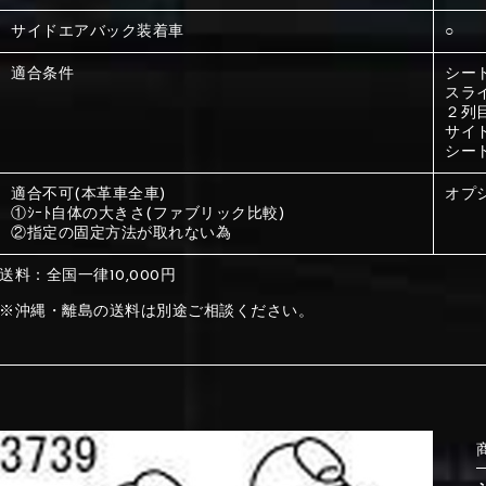
サイドエアバック装着車
○
①Beige
②Gray
適合条件
シー
スラ
２列
①Beige
②Gray
サイ
シー
適合不可(本革車全車)
オプ
①ｼｰﾄ自体の大きさ(ファブリック比較)
②指定の固定方法が取れない為
⑤Dark Brown
⑥Yellow
①Beige
②Gray
①Black
②Gray
①Black
②Gray
送料：全国一律10,000円
※沖縄・離島の送料は別途ご相談ください。
⑤Dark Brown
⑥Yellow
⑤Ivory
⑥Red
⑤Ivory
⑥Red
⑨Pink
⑩White
⑤Dark Brown
⑥Yellow