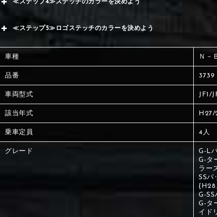
≪ステップ4≫ステッチのカラーを決めよう
赤
サブ
≪ステップ5≫ロゴステッチのカラーを決めよう
く
赤
赤
車種
Ｎ－
く
刺繍
く
品番
3739
車両型式
JF1/J
刺繍
刺繍
該当年式
H27/
乗車定員
4人
グレード
G-L
G-タ
ラー
SS
{H2
G-S
G-
イド