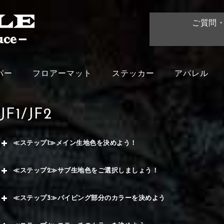
ご質問
パー
フロアーマット
ステッカー
アパレル
JF1/JF2
≪ステップ1≫メイン生地色を決めよう！
赤
≪ステップ2≫サブ生地色をご選択しましょう！
く
赤
≪ステップ3≫パイピング部分のカラーを決めよう
メイ
ー