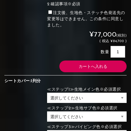
2.確認事項※必須
注文後、生地色・ステッチ色発送先の
変更等はできません。この条件に同意し
ました。
¥77,000
(税別)
(
税込
¥84,700 )
数量
シートカバー:1列分
≪ステップ1≫生地メイン色※必須選択
≪ステップ2≫生地サブ色※必須選択
≪ステップ3≫パイピング色※必須選択