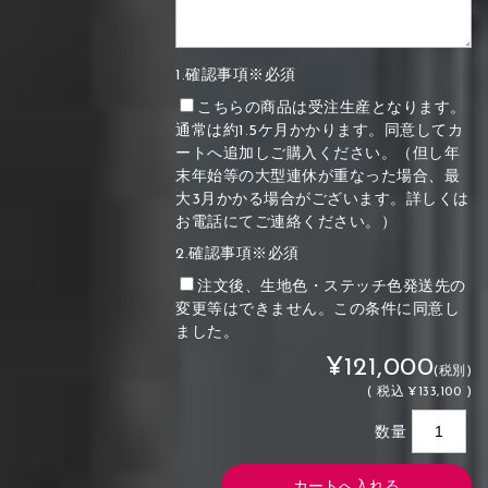
1.確認事項※必須
こちらの商品は受注生産となります。
通常は約1.5ケ月かかります。同意してカ
ートへ追加しご購入ください。（但し年
末年始等の大型連休が重なった場合、最
大3月かかる場合がございます。詳しくは
お電話にてご連絡ください。）
2.確認事項※必須
注文後、生地色・ステッチ色発送先の
変更等はできません。この条件に同意し
ました。
¥121,000
(税別)
(
税込
¥133,100 )
数量