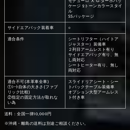
モデューロ Ⅹ G-ターボパッ
ください
ケージ 2トーンカラースタイ
赤く塗られている部分にカラ
ル
SSパッケージ
メイン生地は下記16種類からご選択ください。
ー選択ください
サイドエアバック装着車
○
適合条件
シートリフター（ハイトア
赤く塗られている場所を選択
サブ生地は下記16種類からご選択ください。
ジャスター）装備車
２列目アームレスト有り
ください
サイドエアバッグ有り、無
赤く塗られている場所を選択
赤く塗られている場所を選択
し両対応
①Beige
②Gray
③Red
シートヒーター有り、無し
ください
刺繍は下記21種類からご選択ください。
ください
両対応
①Beige
②Gray
③Red
適合不可(本革車全車)
スライドリアシート・シー
刺繍は下記21種類からご選択ください。
①ｼｰﾄ自体の大きさ(ファブ
トバックテーブル装備車
刺繍は下記21種類からご選択ください。
リック比較)
オプション大型アームレス
②指定の固定方法が取れな
ト付き車
④Brown
⑤Dark Brown
⑥Yellow
い為
①Beige
②Gray
③Red
送料：全国一律10,000円
④Brown
⑤Dark Brown
⑥Yellow
①Black
②Gray
③Light gray
※沖縄・離島の送料は別途ご相談ください。
①Black
②Gray
③Light gray