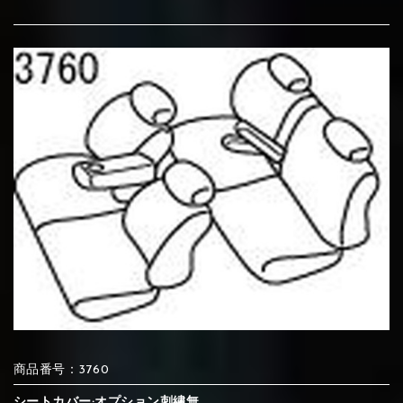
⑦Blue
⑧Orange
⑨Pink
④Brown
⑤Dark Brown
⑥Yellow
④Beige
⑤Ivory
⑥Red
⑦Blue
⑧Orange
⑨Pink
④Beige
⑤Ivory
⑥Red
⑩White
⑪Black
⑫Ivory
⑦Blue
⑧Orange
⑨Pink
⑦Wine-red
⑧Yellow
⑨Orange
⑦Wine-red
⑧Yellow
⑨Orange
⑩White
⑪Black
⑫Ivory
⑬Light gray
⑭Caramel
⑮Wine red
⑩White
⑪Black
⑫Ivory
⑩Brown
⑪Blue
⑫Aqua blue
⑩Brown
⑪Blue
⑫Aqua blue
⑬Light gray
⑭Caramel
⑮Wine red
商品番号：3760
シートカバー:オプション刺繡無