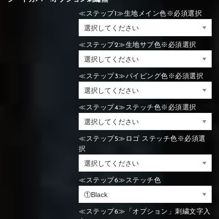
≪ステップ1≫生地メイン色※必須選択
⑯Carbon
⑬Light gray
⑭Caramel
⑮Wine red
⑬Sky blue
⑭Pink
⑮Rose pink
⑬Sky blue
⑭Pink
⑮Rose pink
≪ステップ2≫生地サブ色※必須選択
⑯Carbon
≪ステップ3≫パイピング色※必須選択
⑯White
⑰Silver
⑱Green
⑯Carbon
⑯White
⑰Silver
⑱Green
≪ステップ4≫ステッチ色※必須選択
≪ステップ5≫ロゴ ステッチ色※必須選
択
⑲Yellow-
⑳Purple
㉑Violet
⑲Yellow-
⑳Purple
㉑Violet
green
green
≪ステップ6≫ステッチ色
≪ステップ6≫「オプション」刺繍文字入