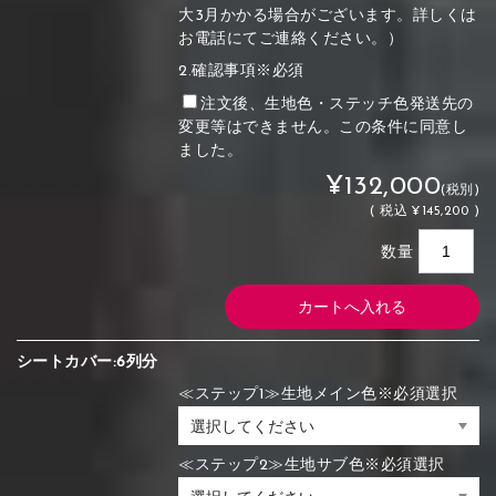
大3月かかる場合がございます。詳しくは
お電話にてご連絡ください。）
2.確認事項※必須
注文後、生地色・ステッチ色発送先の
変更等はできません。この条件に同意し
ました。
¥132,000
(税別)
(
税込
¥145,200 )
数量
シートカバー:6列分
≪ステップ1≫生地メイン色※必須選択
≪ステップ2≫生地サブ色※必須選択