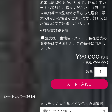
通常は約1.5ケ月かかります。同意してカ
ートへ追加しご購入ください。（但し年
末年始等の大型連休が重なった場合、最
大3月かかる場合がございます。詳しくは
お電話にてご連絡ください。）
2.確認事項※必須
注文後、生地色・ステッチ色発送先の
変更等はできません。この条件に同意し
ました。
¥99,000
(税別)
(
税込
¥108,900 )
数量
シートカバー:3列分
≪ステップ1≫生地メイン色※必須選択