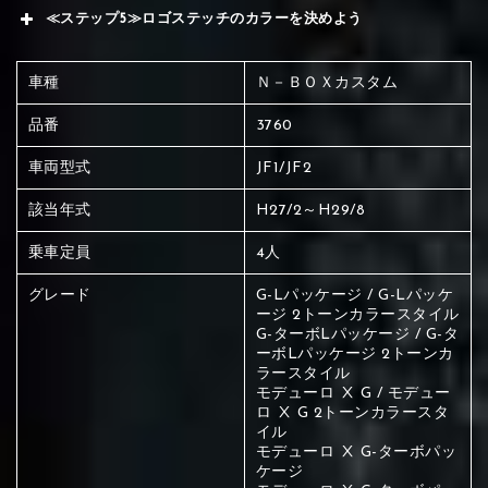
≪ステップ5≫ロゴステッチのカラーを決めよう
車種
Ｎ－ＢＯＸカスタム
品番
3760
車両型式
JF1/JF2
該当年式
H27/2～H29/8
乗車定員
4人
グレード
G-Lパッケージ / G-Lパッケ
ージ 2トーンカラースタイル
G-ターボLパッケージ / G-タ
ーボLパッケージ 2トーンカ
ラースタイル
モデューロ Ⅹ G / モデュー
ロ Ⅹ G 2トーンカラースタ
イル
赤く塗られている場所を選択
モデューロ Ⅹ G-ターボパッ
ケージ