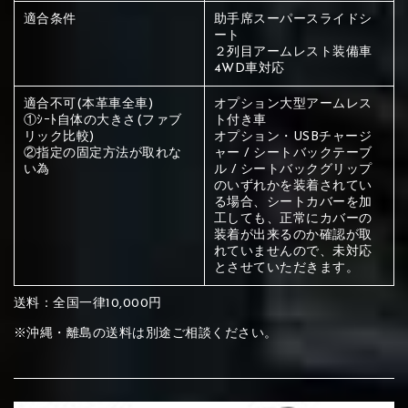
ください
適合条件
助手席スーパースライドシ
赤く塗られている部分にカラ
ート
２列目アームレスト装備車
メイン生地は下記16種類からご選択ください。
4WD車対応
ー選択ください
適合不可(本革車全車)
オプション大型アームレス
①ｼｰﾄ自体の大きさ(ファブ
ト付き車
赤く塗られている場所を選択
サブ生地は下記16種類からご選択ください。
リック比較)
オプション・USBチャージ
②指定の固定方法が取れな
ャー / シートバックテーブ
ください
い為
ル / シートバックグリップ
赤く塗られている場所を選択
赤く塗られている場所を選択
のいずれかを装着されてい
①Beige
②Gray
③Red
る場合、シートカバーを加
ください
工しても、正常にカバーの
刺繍は下記21種類からご選択ください。
ください
装着が出来るのか確認が取
れていませんので、未対応
①Beige
②Gray
③Red
とさせていただきます。
刺繍は下記21種類からご選択ください。
刺繍は下記21種類からご選択ください。
送料：全国一律10,000円
④Brown
⑤Dark Brown
⑥Yellow
※沖縄・離島の送料は別途ご相談ください。
①Beige
②Gray
③Red
④Brown
⑤Dark Brown
⑥Yellow
①Black
②Gray
③Light gray
①Black
②Gray
③Light gray