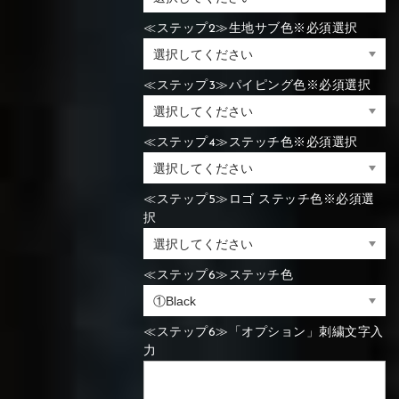
⑯Carbon
≪ステップ2≫生地サブ色※必須選択
⑬Light gray
⑭Caramel
⑮Wine red
⑬Sky blue
⑭Pink
⑮Rose pink
⑬Sky blue
⑭Pink
⑮Rose pink
≪ステップ3≫パイピング色※必須選択
⑯Carbon
≪ステップ4≫ステッチ色※必須選択
⑯White
⑰Silver
⑱Green
⑯Carbon
⑯White
⑰Silver
⑱Green
≪ステップ5≫ロゴ ステッチ色※必須選
択
≪ステップ6≫ステッチ色
⑲Yellow-
⑳Purple
㉑Violet
⑲Yellow-
⑳Purple
㉑Violet
green
green
≪ステップ6≫「オプション」刺繍文字入
力