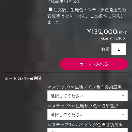
2.確認事項※必須
注文後、生地色・ステッチ色発送先の
変更等はできません。この条件に同意し
ました。
¥132,000
(税別)
(
税込
¥145,200 )
数量
シートカバー:6列分
≪ステップ1≫生地メイン色※必須選択
≪ステップ2≫生地サブ色※必須選択
≪ステップ3≫パイピング色※必須選択