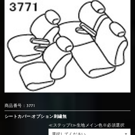
⑦Blue
⑧Orange
⑨Pink
④Brown
⑤Dark Brown
⑥Yellow
④Beige
⑤Ivory
⑥Red
⑦Blue
⑧Orange
⑨Pink
④Beige
⑤Ivory
⑥Red
⑩White
⑪Black
⑫Ivory
⑦Blue
⑧Orange
⑨Pink
⑦Wine-red
⑧Yellow
⑨Orange
⑦Wine-red
⑧Yellow
⑨Orange
⑩White
⑪Black
⑫Ivory
⑬Light gray
⑭Caramel
⑮Wine red
商品番号：3771
⑩White
⑪Black
⑫Ivory
⑩Brown
⑪Blue
⑫Aqua blue
⑩Brown
⑪Blue
⑫Aqua blue
シートカバー:オプション刺繡無
⑬Light gray
⑭Caramel
⑮Wine red
≪ステップ1≫生地メイン色※必須選択