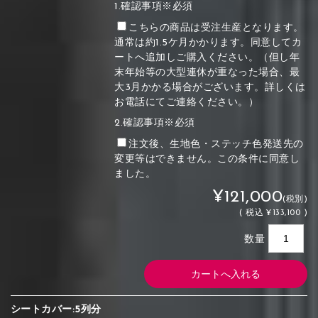
1.確認事項※必須
こちらの商品は受注生産となります。
通常は約1.5ケ月かかります。同意してカ
ートへ追加しご購入ください。（但し年
末年始等の大型連休が重なった場合、最
大3月かかる場合がございます。詳しくは
お電話にてご連絡ください。）
2.確認事項※必須
注文後、生地色・ステッチ色発送先の
変更等はできません。この条件に同意し
ました。
¥121,000
(税別)
(
税込
¥133,100 )
数量
シートカバー:5列分