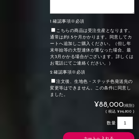
1.確認事項※必須
こちらの商品は受注生産となります。
通常は約1.5ケ月かかります。同意してカ
ートへ追加しご購入ください。（但し年
末年始等の大型連休が重なった場合、最
大3月かかる場合がございます。詳しくは
お電話にてご連絡ください。）
2.確認事項※必須
注文後、生地色・ステッチ色発送先の
変更等はできません。この条件に同意し
ました。
¥88,000
(税別)
(
税込
¥96,800 )
数量