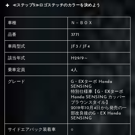
≪ステップ5≫ロゴステッチのカラーを決めよう
車種
Ｎ－ＢＯＸ
品番
3771
車両型式
JF3 / JF4
該当年式
H29/9～
乗車定員
4人
グレード
G・EXターボ Honda
SENSING
特別仕様車【G・EXターボ
Honda SENSING カッパー
ブラウンスタイル】
2019年10月4日から発売の一
部改良後のG・EX Honda
SENSING
赤く塗られている場所を選択
サイドエアバック装着車
○