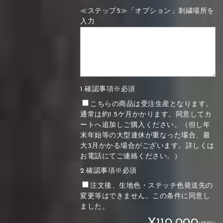
≪ステップ5≫「オプション」刺繍場所を
入力
1.確認事項※必須
こちらの商品は受注生産となります。
通常は約1.5ケ月かかります。同意してカ
ートへ追加しご購入ください。（但し年
末年始等の大型連休が重なった場合、最
大3月かかる場合がございます。詳しくは
お電話にてご連絡ください。）
2.確認事項※必須
注文後、生地色・ステッチ色発送先の
変更等はできません。この条件に同意し
ました。
¥110,000