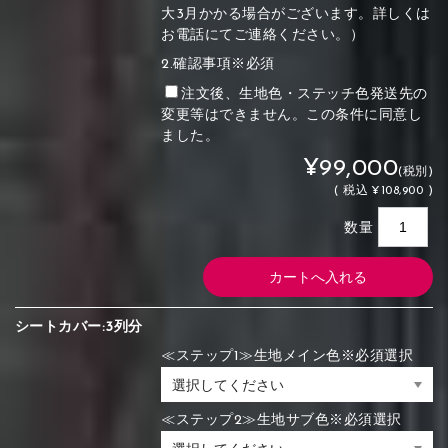
大3月かかる場合がございます。詳しくは
お電話にてご連絡ください。）
2.確認事項※必須
注文後、生地色・ステッチ色発送先の
変更等はできません。この条件に同意し
ました。
¥99,000
(税別)
(
税込
¥108,900 )
数量
シートカバー:3列分
≪ステップ1≫生地メイン色※必須選択
≪ステップ2≫生地サブ色※必須選択