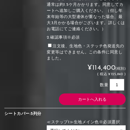
通常は約1.5ケ月かかります。同意してカ
ートへ追加しご購入ください。（但し年
末年始等の大型連休が重なった場合、最
大3月かかる場合がございます。詳しくは
お電話にてご連絡ください。）
2.確認事項※必須
注文後、生地色・ステッチ色発送先の
変更等はできません。この条件に同意し
ました。
¥114,400
(税別)
(
税込
¥125,840 )
数量
シートカバー:5列分
≪ステップ1≫生地メイン色※必須選択