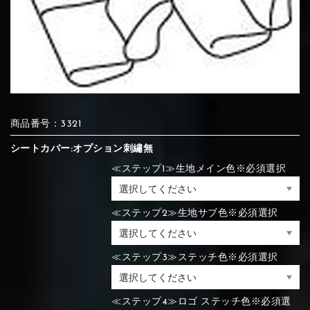
⑦Blue
⑧Orange
⑨Pink
④Beige
⑤Ivory
⑥Red
⑦Blue
⑧Orange
⑨Pink
⑯White
⑰Silver
⑱Green
⑦Wine-red
⑧Yellow
⑨Orange
商品番号：3321
⑦Wine-red
⑧Yellow
⑨Orange
⑩White
⑪Black
⑫Ivory
シートカバー:オプション刺繡無
≪ステップ1≫生地メイン色※必須選択
⑩White
⑪Black
⑫Ivory
⑲Yellow-
⑳Purple
㉑Violet
⑩Brown
⑪Blue
⑫Aqua blue
green
≪ステップ2≫生地サブ色※必須選択
⑩Brown
⑪Blue
⑫Aqua blue
⑬Light gray
⑭Caramel
⑮Wine red
≪ステップ3≫ステッチ色※必須選択
⑬Light gray
⑭Caramel
⑮Wine red
⑬Sky blue
⑭Pink
⑮Rose pink
≪ステップ4≫ロゴ ステッチ色※必須選