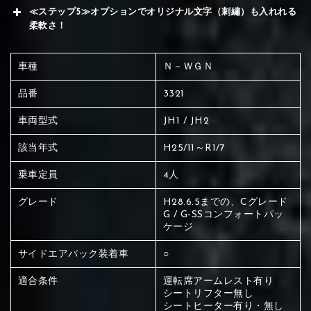
≪ステップ5≫オプションでオリジナル文字（刺繡）も入れれる
柔軟さ！
車種
Ｎ－ＷＧＮ
品番
3321
車両型式
JH1 / JH2
該当年式
H25/11～R1/7
乗車定員
4人
グレード
H28.6.5までの、Cグレード
G / G-SSコンフォートパッ
ケージ
①Black
②Gray
③Light gray
サイドエアバック装着車
○
適合条件
運転席アームレスト有り
赤く塗られている場所を選択
シートリフター無し
シートヒーター有り・無し