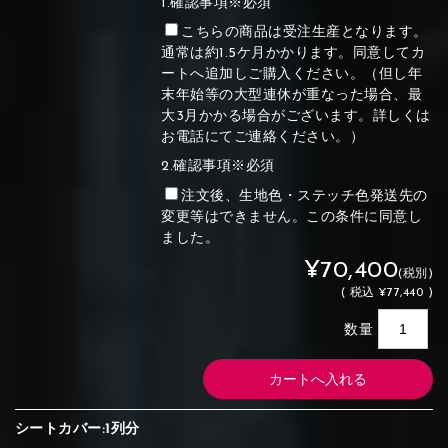
1.確認事項※必須
こちらの商品は受注生産となります。
通常は約1.5ケ月かかります。同意してカ
ートへ追加しご購入ください。（但し年
末年始等の大型連休が重なった場合、最
大3月かかる場合がございます。詳しくは
お電話にてご連絡ください。）
2.確認事項※必須
注文後、生地色・ステッチ色発送先の
変更等はできません。この条件に同意し
ました。
¥70,400
(税別)
(
税込
¥77,440 )
数量
シートカバー:1列分