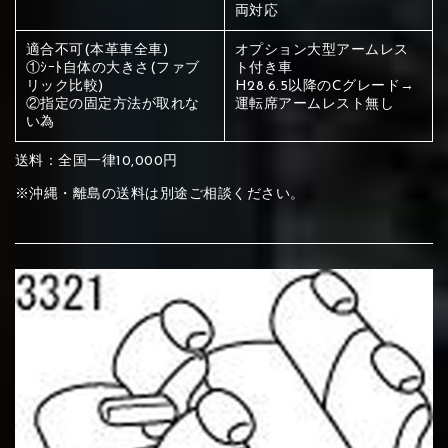
ください
両対応
赤く塗られている部分にカラ
④Beige
⑤Ivory
⑥Red
適合不可(本革車全車)
オプション大型アームレス
ー選択ください
①ｼｰﾄ自体の大きさ(ファブ
ト付き車
メイン生地は下記16種類からご選択ください。
赤く塗られている場所を選択
リック比較)
H28.6.5以降のCグレード→
②指定の固定方法が取れな
運転席アームレスト無し
ください
い為
サブ生地は下記16種類からご選択ください。
赤く塗られている場所を選択
送料：全国一律10,000円
⑦Wine-red
⑧Yellow
⑨Orange
ください
刺繍は下記21種類からご選択ください。
※沖縄・離島の送料は別途ご相談ください。
①Beige
②Gray
③Red
刺繍は下記21種類からご選択ください。
①Beige
②Gray
③Red
⑩Brown
⑪Blue
⑫Aqua blue
①Black
②Gray
③Light gray
④Brown
⑤Dark Brown
⑥Yellow
①Black
②Gray
③Light gray
④Brown
⑤Dark Brown
⑥Yellow
⑬Sky blue
⑭Pink
⑮Rose pink
④Beige
⑤Ivory
⑥Red