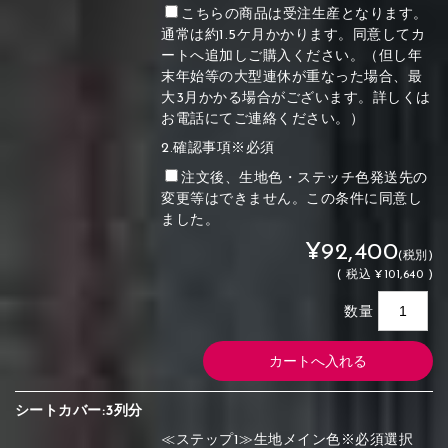
こちらの商品は受注生産となります。
通常は約1.5ケ月かかります。同意してカ
ートへ追加しご購入ください。（但し年
末年始等の大型連休が重なった場合、最
大3月かかる場合がございます。詳しくは
お電話にてご連絡ください。）
2.確認事項※必須
注文後、生地色・ステッチ色発送先の
変更等はできません。この条件に同意し
ました。
¥92,400
(税別)
(
税込
¥101,640 )
数量
シートカバー:3列分
≪ステップ1≫生地メイン色※必須選択