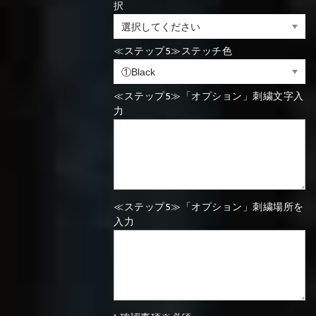
⑬Sky blue
⑭Pink
⑮Rose pink
択
⑯Carbon
≪ステップ5≫ステッチ色
⑯White
⑰Silver
⑱Green
⑯Carbon
⑯White
⑰Silver
⑱Green
≪ステップ5≫「オプション」刺繍文字入
力
⑲Yellow-
⑳Purple
㉑Violet
green
⑲Yellow-
⑳Purple
㉑Violet
green
≪ステップ5≫「オプション」刺繍場所を
入力