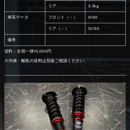
リア
2.3kg
車高データ
フロント（－）
0/60
リア（－）
10/50
備考
送料：全国一律10,000円
※沖縄・離島の送料は別途ご相談ください。