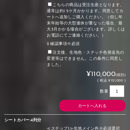
こちらの商品は受注生産となります。
通常は約1.5ケ月かかります。同意してカ
ートへ追加しご購入ください。（但し年
末年始等の大型連休が重なった場合、最
大3月かかる場合がございます。詳しくは
お電話にてご連絡ください。）
2.確認事項※必須
注文後、生地色・ステッチ色発送先の
変更等はできません。この条件に同意し
ました。
¥110,000
(税別)
(
税込
¥121,000 )
数量
シートカバー:4列分
≪ステップ1≫生地メイン色※必須選択