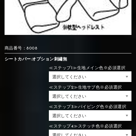
⑦Blue
⑧Orange
⑨Pink
④Brown
⑤Dark Brown
⑥Yellow
④Beige
⑤Ivory
⑥Red
⑦Blue
⑧Orange
⑨Pink
④Beige
⑤Ivory
⑥Red
商品番号：8008
⑩White
⑪Black
⑫Ivory
シートカバー:オプション刺繡無
⑦Blue
⑧Orange
⑨Pink
≪ステップ1≫生地メイン色※必須選択
⑦Wine-red
⑧Yellow
⑨Orange
⑦Wine-red
⑧Yellow
⑨Orange
⑩White
⑪Black
⑫Ivory
≪ステップ2≫生地サブ色※必須選択
⑬Light gray
⑭Caramel
⑮Wine red
≪ステップ3≫パイピング色※必須選択
⑩White
⑪Black
⑫Ivory
⑩Brown
⑪Blue
⑫Aqua blue
⑩Brown
⑪Blue
⑫Aqua blue
⑬Light gray
⑭Caramel
⑮Wine red
≪ステップ4≫ステッチ色※必須選択