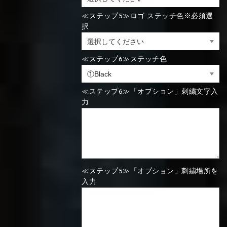
⑯Carbon
≪ステップ5≫ロゴ ステッチ色※必須選
択
⑬Light gray
⑭Caramel
⑮Wine red
⑬Sky blue
⑭Pink
⑮Rose pink
⑬Sky blue
⑭Pink
⑮Rose pink
⑯Carbon
≪ステップ6≫ステッチ色
≪ステップ6≫「オプション」刺繍文字入
⑯White
⑰Silver
⑱Green
力
⑯Carbon
⑯White
⑰Silver
⑱Green
⑲Yellow-
⑳Purple
㉑Violet
≪ステップ5≫「オプション」刺繍場所を
⑲Yellow-
⑳Purple
㉑Violet
green
入力
green