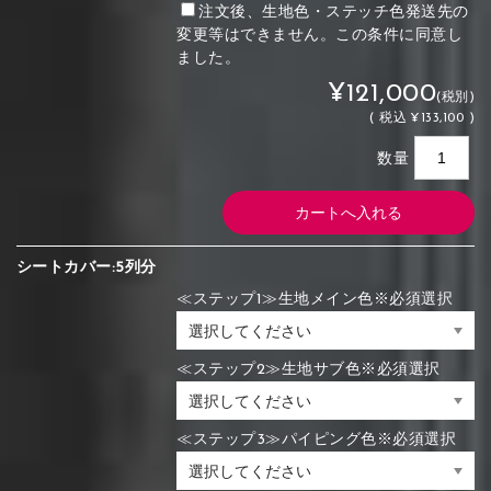
注文後、生地色・ステッチ色発送先の
変更等はできません。この条件に同意し
ました。
¥121,000
(税別)
(
税込
¥133,100 )
数量
シートカバー:5列分
≪ステップ1≫生地メイン色※必須選択
≪ステップ2≫生地サブ色※必須選択
≪ステップ3≫パイピング色※必須選択