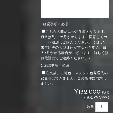
1.確認事項※必須
こちらの商品は受注生産となります。
通常は約1.5ケ月かかります。同意してカ
ートへ追加しご購入ください。（但し年
末年始等の大型連休が重なった場合、最
大3月かかる場合がございます。詳しくは
お電話にてご連絡ください。）
2.確認事項※必須
注文後、生地色・ステッチ色発送先の
変更等はできません。この条件に同意し
ました。
¥132,000
(税別)
(
税込
¥145,200 )
数量