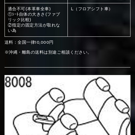
ください
適合不可(本革車全車)
L（フロアシフト車）
赤く塗られている部分にカラ
①ｼｰﾄ自体の大きさ(ファブ
リック比較)
メイン生地は下記16種類からご選択ください。
ー選択ください
②指定の固定方法が取れな
い為
赤く塗られている場所を選択
サブ生地は下記16種類からご選択ください。
送料：全国一律10,000円
※沖縄・離島の送料は別途ご相談ください。
ください
赤く塗られている場所を選択
赤く塗られている場所を選択
①Beige
②Gray
③Red
ください
刺繍は下記21種類からご選択ください。
ください
①Beige
②Gray
③Red
刺繍は下記21種類からご選択ください。
刺繍は下記21種類からご選択ください。
④Brown
⑤Dark Brown
⑥Yellow
①Beige
②Gray
③Red
④Brown
⑤Dark Brown
⑥Yellow
①Black
②Gray
③Light gray
①Black
②Gray
③Light gray