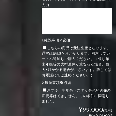
入力
1.確認事項※必須
こちらの商品は受注生産となります。
通常は約1.5ケ月かかります。同意してカ
ートへ追加しご購入ください。（但し年
末年始等の大型連休が重なった場合、最
大3月かかる場合がございます。詳しくは
お電話にてご連絡ください。）
2.確認事項※必須
注文後、生地色・ステッチ色発送先の
変更等はできません。この条件に同意し
ました。
¥99,000
(税別)
(
税込
¥108,900 )