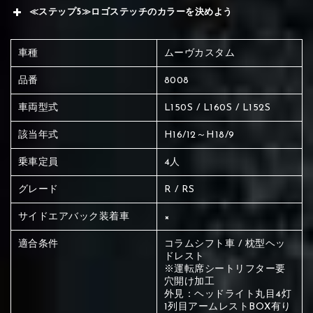
≪ステップ5≫ロゴステッチのカラーを決めよう
車種
ムーヴカスタム
品番
8008
車両型式
L150S / L160S / L152S
該当年式
H16/12～H18/9
乗車定員
4人
グレード
R / RS
サイドエアバック装着車
×
適合条件
コラムシフト車 / 枕型ヘッ
ドレスト
※運転席シートリフター要
穴開け加工
赤く塗られている場所を選択
外見：ヘッドライト丸目4灯
1列目アームレストBOX有り