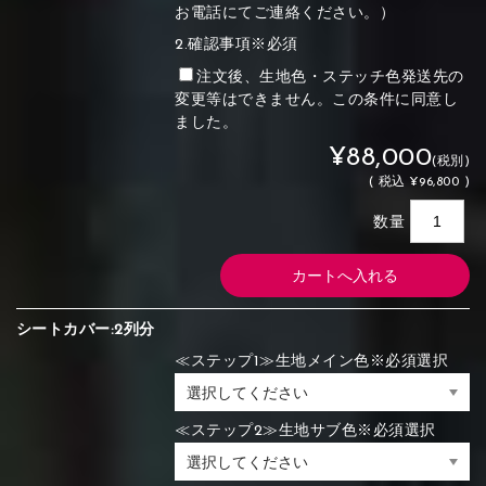
お電話にてご連絡ください。）
2.確認事項※必須
注文後、生地色・ステッチ色発送先の
変更等はできません。この条件に同意し
ました。
¥88,000
(税別)
(
税込
¥96,800 )
数量
シートカバー:2列分
≪ステップ1≫生地メイン色※必須選択
≪ステップ2≫生地サブ色※必須選択