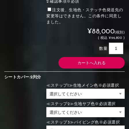
2.確認事項※必須
注文後、生地色・ステッチ色発送先の
変更等はできません。この条件に同意し
ました。
¥88,000
(税別)
(
税込
¥96,800 )
数量
シートカバー:2列分
≪ステップ1≫生地メイン色※必須選択
≪ステップ2≫生地サブ色※必須選択
≪ステップ3≫パイピング色※必須選択