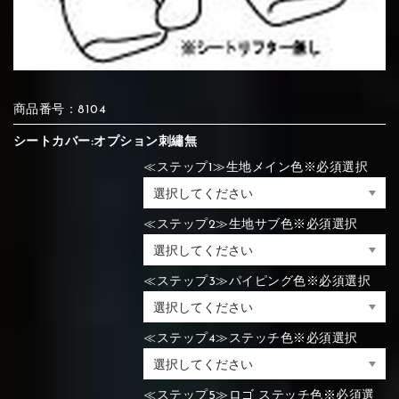
⑦Blue
⑧Orange
⑨Pink
④Brown
⑤Dark Brown
⑥Yellow
④Beige
⑤Ivory
⑥Red
⑦Blue
⑧Orange
⑨Pink
④Beige
⑤Ivory
⑥Red
商品番号：8104
シートカバー:オプション刺繡無
≪ステップ1≫生地メイン色※必須選択
⑩White
⑪Black
⑫Ivory
⑦Blue
⑧Orange
⑨Pink
⑦Wine-red
⑧Yellow
⑨Orange
≪ステップ2≫生地サブ色※必須選択
⑦Wine-red
⑧Yellow
⑨Orange
⑩White
⑪Black
⑫Ivory
≪ステップ3≫パイピング色※必須選択
⑬Light gray
⑭Caramel
⑮Wine red
⑩White
⑪Black
⑫Ivory
⑩Brown
⑪Blue
⑫Aqua blue
≪ステップ4≫ステッチ色※必須選択
⑩Brown
⑪Blue
⑫Aqua blue
⑬Light gray
⑭Caramel
⑮Wine red
≪ステップ5≫ロゴ ステッチ色※必須選