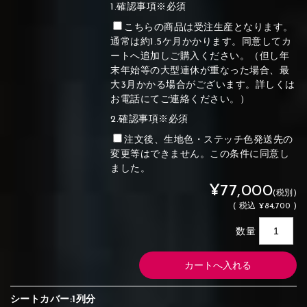
1.確認事項※必須
こちらの商品は受注生産となります。
通常は約1.5ケ月かかります。同意してカ
ートへ追加しご購入ください。（但し年
末年始等の大型連休が重なった場合、最
大3月かかる場合がございます。詳しくは
お電話にてご連絡ください。）
2.確認事項※必須
注文後、生地色・ステッチ色発送先の
変更等はできません。この条件に同意し
ました。
¥77,000
(税別)
(
税込
¥84,700 )
数量
シートカバー:1列分