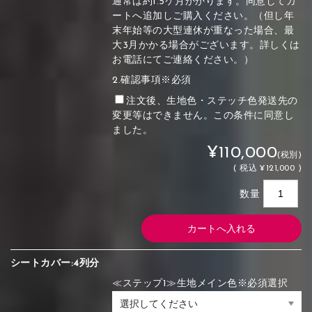
通常は約1.5ケ月かかります。同意してカ
ートへ追加しご購入ください。（但し年
末年始等の大型連休が重なった場合、最
大3月かかる場合がございます。詳しくは
お電話にてご連絡ください。）
2.確認事項※必須
注文後、生地色・ステッチ色発送先の
変更等はできません。この条件に同意し
ました。
¥110,000
(税別)
(
税込
¥121,000 )
数量
シートカバー:4列分
≪ステップ1≫生地メイン色※必須選択