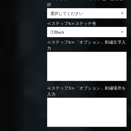
択
⑯Carbon
⑬Light gray
⑭Caramel
⑮Wine red
⑬Sky blue
⑭Pink
⑮Rose pink
⑬Sky blue
⑭Pink
⑮Rose pink
≪ステップ6≫ステッチ色
⑯Carbon
≪ステップ6≫「オプション」刺繍文字入
力
⑯White
⑰Silver
⑱Green
⑯Carbon
⑯White
⑰Silver
⑱Green
≪ステップ5≫「オプション」刺繍場所を
入力
⑲Yellow-
⑳Purple
㉑Violet
⑲Yellow-
⑳Purple
㉑Violet
green
green