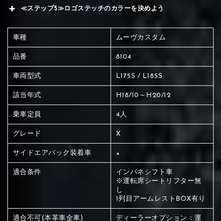
≪ステップ5≫ロゴステッチのカラーを決めよう
車種
ムーヴカスタム
品番
8104
車両型式
L175S / L185S
該当年式
H18/10～H20/12
乗車定員
4人
グレード
X
サイドエアバック装着車
×
適合条件
インパネシフト車
※運転席シートリフター無
し
1列目アームレストBOX有り
赤く塗られている場所を選択
適合不可(本革車全車)
ディーラーオプション：運