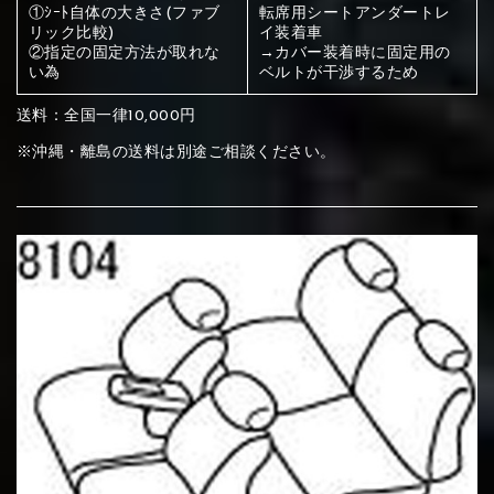
ください
①ｼｰﾄ自体の大きさ(ファブ
転席用シートアンダートレ
リック比較)
イ装着車
赤く塗られている部分にカラ
②指定の固定方法が取れな
→カバー装着時に固定用の
い為
ベルトが干渉するため
メイン生地は下記16種類からご選択ください。
ー選択ください
送料：全国一律10,000円
赤く塗られている場所を選択
※沖縄・離島の送料は別途ご相談ください。
サブ生地は下記16種類からご選択ください。
ください
赤く塗られている場所を選択
赤く塗られている場所を選択
①Beige
②Gray
③Red
ください
刺繍は下記21種類からご選択ください。
ください
①Beige
②Gray
③Red
刺繍は下記21種類からご選択ください。
刺繍は下記21種類からご選択ください。
④Brown
⑤Dark Brown
⑥Yellow
①Beige
②Gray
③Red
④Brown
⑤Dark Brown
⑥Yellow
①Black
②Gray
③Light gray
①Black
②Gray
③Light gray