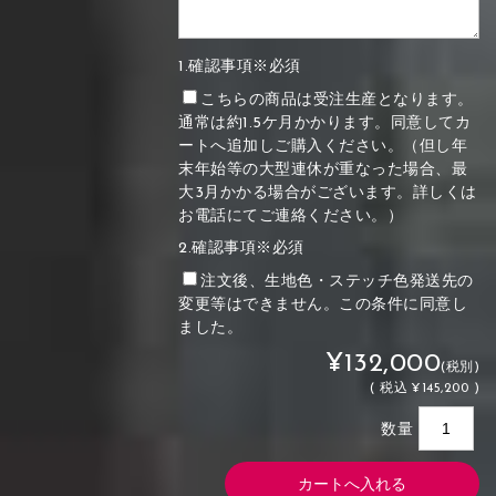
1.確認事項※必須
こちらの商品は受注生産となります。
通常は約1.5ケ月かかります。同意してカ
ートへ追加しご購入ください。（但し年
末年始等の大型連休が重なった場合、最
大3月かかる場合がございます。詳しくは
お電話にてご連絡ください。）
2.確認事項※必須
注文後、生地色・ステッチ色発送先の
変更等はできません。この条件に同意し
ました。
¥132,000
(税別)
(
税込
¥145,200 )
数量