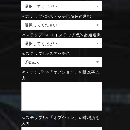
⑪Black
⑫Ivory
⑪Blue
⑫Aqua blue
≪ステップ4≫ステッチ色※必須選択
⑪Blue
⑫Aqua blue
⑮Wine red
⑯Carbon
≪ステップ5≫ロゴ ステッチ色※必須選択
⑪Black
⑫Ivory
≪ステップ6≫ステッチ色
⑮Rose pink
⑯White
⑮Wine red
⑯Carbon
⑮Rose pink
⑯White
≪ステップ6≫「オプション」刺繍文字入
力
⑮Wine red
⑯Carbon
⑲Yellow-green
⑳Purple
⑲Yellow-green
⑳Purple
≪ステップ5≫「オプション」刺繍場所を
入力