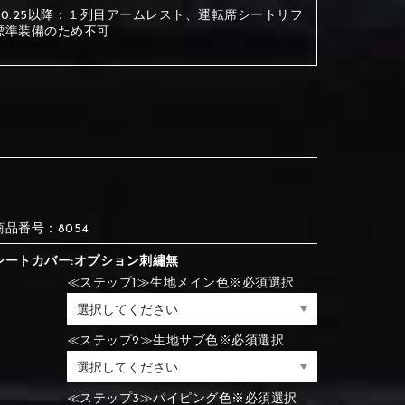
.10.25以降：１列目アームレスト、運転席シートリフ
標準装備のため不可
③Red
④Brown
③Red
④Brown
⑦Blue
⑧Orange
③Red
④Brown
③Light gray
④Beige
③Light gray
④Beige
商品番号：8054
シートカバー:オプション刺繡無
⑦Blue
⑧Orange
≪ステップ1≫生地メイン色※必須選択
⑦Wine-red
⑧Yellow
⑦Wine-red
⑧Yellow
≪ステップ2≫生地サブ色※必須選択
⑪Black
⑫Ivory
⑦Blue
⑧Orange
≪ステップ3≫パイピング色※必須選択