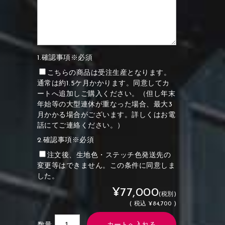
1.確認事項※必須
こちらの商品は受注生産となります。
通常は約1.5ケ月かかります。同意してカ
ートへ追加しご購入ください。（但し年末
年始等の大型連休が重なった場合、最大3
月かかる場合がございます。詳しくはお電
話にてご連絡ください。）
2.確認事項※必須
注文後、生地色・ステッチ色発送先の
変更等はできません。この条件に同意しま
した。
¥77,000
(税別)
(
税込
¥84,700 )