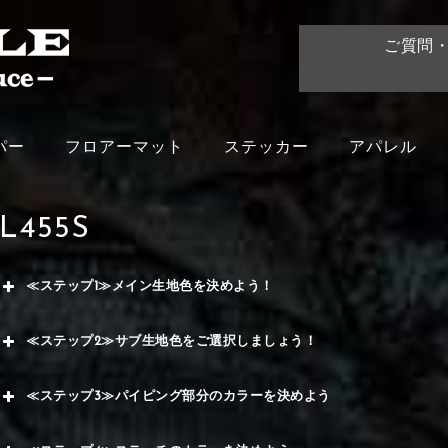
ご質問
パー
フロアーマット
ステッカー
アパレル
L455S
≪ステップ1≫メイン生地色を決めよう！
赤
≪ステップ2≫サブ生地色をご選択しましょう！
く
赤
≪ステップ3≫パイピング部分のカラーを決めよう
メイ
ー