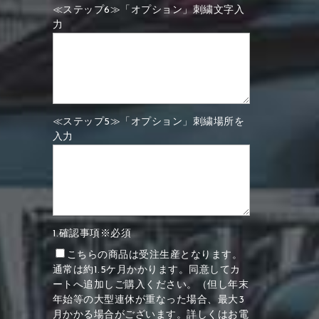
≪ステップ6≫「オプション」刺繍文字入
力
≪ステップ5≫「オプション」刺繍場所を
入力
1.確認事項※必須
こちらの商品は受注生産となります。
通常は約1.5ケ月かかります。同意してカ
ートへ追加しご購入ください。（但し年末
年始等の大型連休が重なった場合、最大3
月かかる場合がございます。詳しくはお電