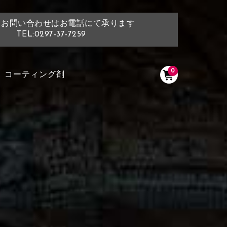
・お問い合わせはお電話にて承ります
TEL:0297-37-7259
0
コーティング剤
く塗られている場所を選択
ださい
く塗られている部分にカラ
ン生地は下記16種類からご選択ください。
選択ください