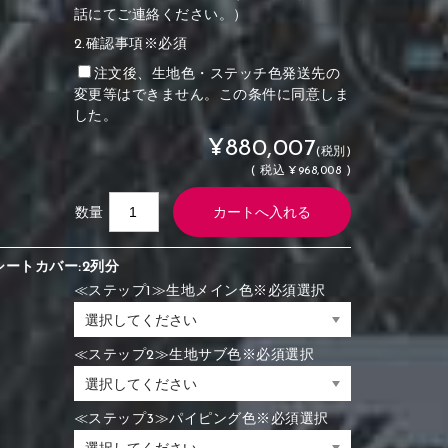
話にてご連絡ください。）
2.確認事項※必須
注文後、生地色・ステッチ色発送先の
変更等はできません。この条件に同意しま
した。
¥880,007
(税別)
(
税込
¥968,008 )
数量
シートカバー:2列分
≪ステップ1≫生地メイン色※必須選択
≪ステップ2≫生地サブ色※必須選択
≪ステップ3≫パイピング色※必須選択