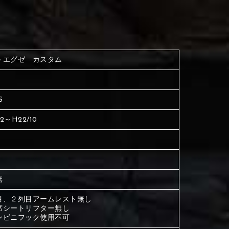
く塗られている場所を選択
生地は下記16種類からご選択ください。
ださい
く塗られている場所を選択
く塗られている場所を選択
トエグゼ カスタム
ださい
は下記21種類からご選択ください。
ださい
S
は下記21種類からご選択ください。
は下記21種類からご選択ください。
12～H22/10
無
目、２列目アームレスト無し
席シートリフター無し
ンビニフック使用不可