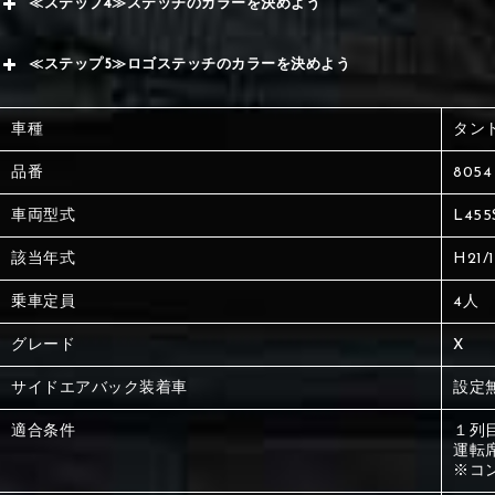
≪ステップ4≫ステッチのカラーを決めよう
赤
サブ
≪ステップ5≫ロゴステッチのカラーを決めよう
く
赤
赤
車種
タン
く
刺繍
く
品番
8054
車両型式
L455
刺繍
刺繍
該当年式
H21/
乗車定員
4人
グレード
X
サイドエアバック装着車
設定
適合条件
１列
運転
※コ