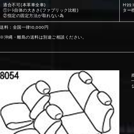
適合不可(本革車全車)
H22
①ｼｰﾄ自体の大きさ(ファブリック比較)
ター
①Beige
②Gray
②指定の固定方法が取れない為
送料：全国一律10,000円
①Beige
②Gray
※沖縄・離島の送料は別途ご相談ください。
⑤Dark Brown
⑥Yellow
①Beige
②Gray
①Black
②Gray
①Black
②Gray
⑤Dark Brown
⑥Yellow
⑤Ivory
⑥Red
⑤Ivory
⑥Red
⑨Pink
⑩White
⑤Dark Brown
⑥Yellow