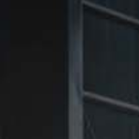
㉑Violet
㉑Violet