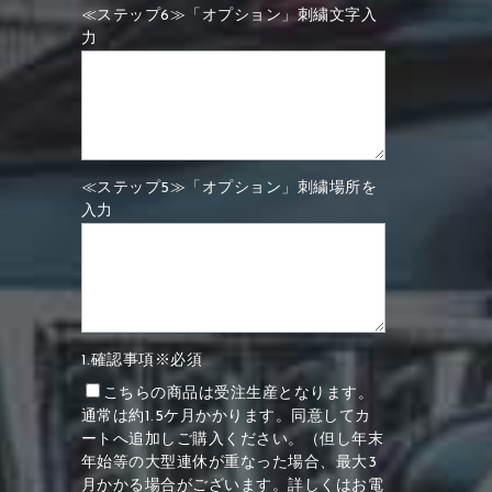
≪ステップ6≫「オプション」刺繍文字入
力
≪ステップ5≫「オプション」刺繍場所を
入力
1.確認事項※必須
こちらの商品は受注生産となります。
通常は約1.5ケ月かかります。同意してカ
ートへ追加しご購入ください。（但し年末
年始等の大型連休が重なった場合、最大3
月かかる場合がございます。詳しくはお電