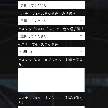
⑪Black
⑫Ivory
⑪Blue
⑫Aqua blue
≪ステップ4≫ステッチ色※必須選択
⑪Blue
⑫Aqua blue
⑮Wine red
⑯Carbon
≪ステップ5≫ロゴ ステッチ色※必須選択
⑪Black
⑫Ivory
≪ステップ6≫ステッチ色
⑮Rose pink
⑯White
⑮Wine red
⑯Carbon
⑮Rose pink
⑯White
≪ステップ6≫「オプション」刺繍文字入
力
⑮Wine red
⑯Carbon
⑲Yellow-green
⑳Purple
⑲Yellow-green
⑳Purple
≪ステップ5≫「オプション」刺繍場所を
入力