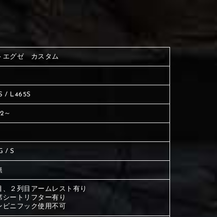
く塗られている場所を選択
生地は下記16種類からご選択ください。
ださい
く塗られている場所を選択
く塗られている場所を選択
トエグゼ カスタム
ださい
は下記21種類からご選択ください。
ださい
S / L465S
は下記21種類からご選択ください。
は下記21種類からご選択ください。
12～
G / S
無
目、２列目アームレスト有り
席シートリフター有り
ンビニフック使用不可