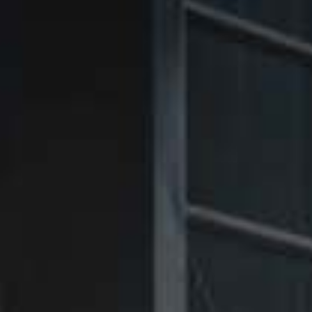
㉑Violet
㉑Violet