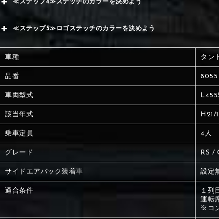
≪ステップ4≫ステッチのカラーを決めよう
赤
サブ
≪ステップ5≫ロゴステッチのカラーを決めよう
く
赤
赤
車種
タン
く
刺繍
く
品番
8055
車両型式
L455
刺繍
刺繍
該当年式
H21/
乗車定員
4人
グレード
RS / 
サイドエアバック装着車
設定
適合条件
１列
運転
※コ