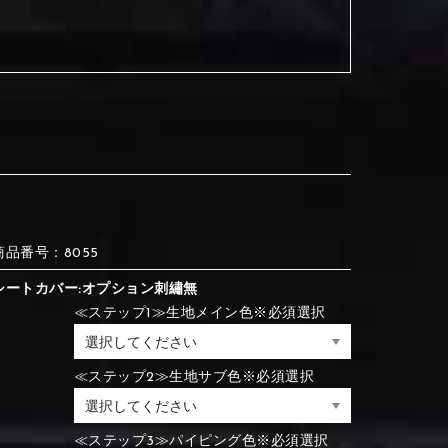
③Red
④Brown
③Red
④Brown
⑦Blue
⑧Orange
③Red
④Brown
③Light gray
④Beige
③Light gray
④Beige
商品番号：8055
シートカバー:オプション刺繡無
⑦Blue
⑧Orange
≪ステップ1≫生地メイン色※必須選択
⑦Wine-red
⑧Yellow
⑦Wine-red
⑧Yellow
≪ステップ2≫生地サブ色※必須選択
⑪Black
⑫Ivory
⑦Blue
⑧Orange
≪ステップ3≫パイピング色※必須選択