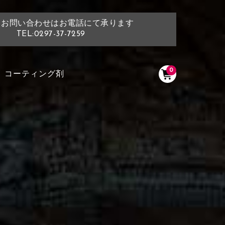
・お問い合わせはお電話にて承ります
TEL:0297-37-7259
0
コーティング剤
く塗られている場所を選択
ださい
く塗られている部分にカラ
ン生地は下記16種類からご選択ください。
選択ください