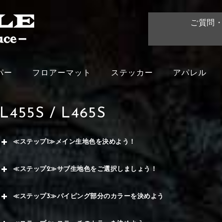
ご質問
パー
フロアーマット
ステッカー
アパレル
L455S / L465S
≪ステップ1≫メイン生地色を決めよう！
赤
≪ステップ2≫サブ生地色をご選択しましょう！
く
赤
≪ステップ3≫パイピング部分のカラーを決めよう
メイ
ー