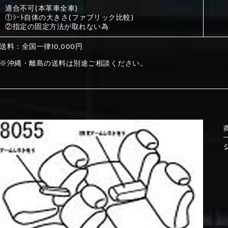
適合不可(本革車全車)
①ｼｰﾄ自体の大きさ(ファブリック比較)
①Beige
②Gray
②指定の固定方法が取れない為
送料：全国一律10,000円
①Beige
②Gray
※沖縄・離島の送料は別途ご相談ください。
⑤Dark Brown
⑥Yellow
①Beige
②Gray
①Black
②Gray
①Black
②Gray
⑤Dark Brown
⑥Yellow
⑤Ivory
⑥Red
⑤Ivory
⑥Red
⑨Pink
⑩White
⑤Dark Brown
⑥Yellow