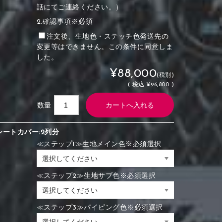
話にてご連絡ください。）
2.確認事項※必須
注文後、生地色・ステッチ色発送先の
変更等はできません。この条件に同意しま
した。
¥88,000
(税別)
(
税込
¥96,800 )
数量
シートカバー:2列分
≪ステップ1≫生地メイン色※必須選択
≪ステップ2≫生地サブ色※必須選択
≪ステップ3≫パイピング色※必須選択