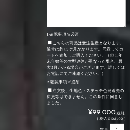
1.確認事項※必須
こちらの商品は受注生産となります。
通常は約1.5ケ月かかります。同意してカ
ートへ追加しご購入ください。（但し年
末年始等の大型連休が重なった場合、最
大3月かかる場合がございます。詳しくは
お電話にてご連絡ください。）
2.確認事項※必須
注文後、生地色・ステッチ色発送先の
変更等はできません。この条件に同意し
ました。
¥99,000
(税別)
(
税込
¥108,900 )
数量