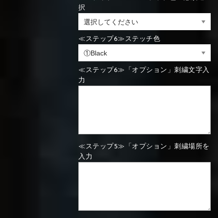
択
⑯Carbon
⑬Light gray
⑭Caramel
⑮Wine red
⑬Sky blue
⑭Pink
⑮Rose pink
⑬Sky blue
⑭Pink
⑮Rose pink
≪ステップ6≫ステッチ色
⑯Carbon
≪ステップ6≫「オプション」刺繍文字入
力
⑯White
⑰Silver
⑱Green
⑯Carbon
⑯White
⑰Silver
⑱Green
≪ステップ5≫「オプション」刺繍場所を
入力
⑲Yellow-
⑳Purple
㉑Violet
⑲Yellow-
⑳Purple
㉑Violet
green
green