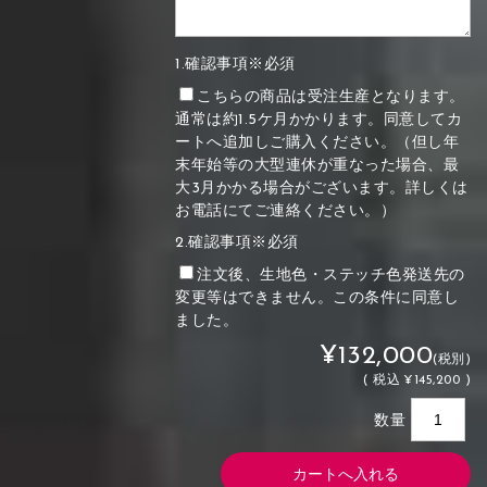
1.確認事項※必須
こちらの商品は受注生産となります。
通常は約1.5ケ月かかります。同意してカ
ートへ追加しご購入ください。（但し年
末年始等の大型連休が重なった場合、最
大3月かかる場合がございます。詳しくは
お電話にてご連絡ください。）
2.確認事項※必須
注文後、生地色・ステッチ色発送先の
変更等はできません。この条件に同意し
ました。
¥132,000
(税別)
(
税込
¥145,200 )
数量