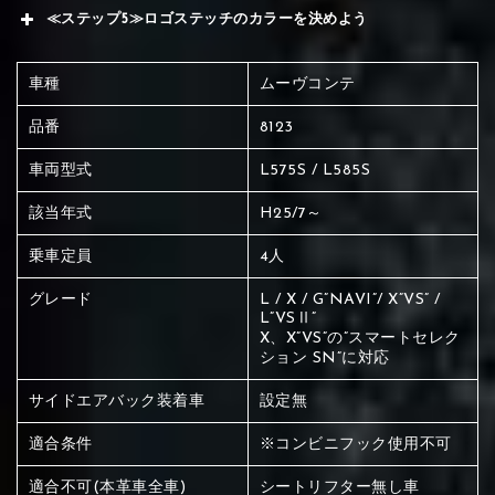
≪ステップ5≫ロゴステッチのカラーを決めよう
車種
ムーヴコンテ
品番
8123
車両型式
L575S / L585S
該当年式
H25/7～
乗車定員
4人
グレード
L / X / G”NAVI”/ X”VS” /
L”VSⅡ”
X、X”VS”の”スマートセレク
ション SN”に対応
サイドエアバック装着車
設定無
適合条件
※コンビニフック使用不可
赤く塗られている場所を選択
適合不可(本革車全車)
シートリフター無し車