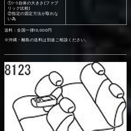
ください
①ｼｰﾄ自体の大きさ(ファブ
リック比較)
赤く塗られている部分にカラ
②指定の固定方法が取れな
い為
メイン生地は下記16種類からご選択ください。
ー選択ください
送料：全国一律10,000円
赤く塗られている場所を選択
※沖縄・離島の送料は別途ご相談ください。
サブ生地は下記16種類からご選択ください。
ください
赤く塗られている場所を選択
赤く塗られている場所を選択
①Beige
②Gray
③Red
ください
刺繍は下記21種類からご選択ください。
ください
①Beige
②Gray
③Red
刺繍は下記21種類からご選択ください。
刺繍は下記21種類からご選択ください。
④Brown
⑤Dark Brown
⑥Yellow
①Beige
②Gray
③Red
④Brown
⑤Dark Brown
⑥Yellow
①Black
②Gray
③Light gray
①Black
②Gray
③Light gray