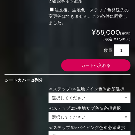
2.確認事項※必須
注文後、生地色・ステッチ色発送先の
変更等はできません。この条件に同意し
ました。
¥88,000
(税別)
(
税込
¥96,800 )
数量
シートカバー:2列分
≪ステップ1≫生地メイン色※必須選択
≪ステップ2≫生地サブ色※必須選択
≪ステップ3≫パイピング色※必須選択