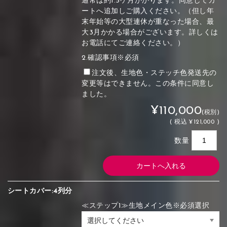
通常は約1.5ケ月かかります。同意してカ
ートへ追加しご購入ください。（但し年
末年始等の大型連休が重なった場合、最
大3月かかる場合がございます。詳しくは
お電話にてご連絡ください。）
2.確認事項※必須
注文後、生地色・ステッチ色発送先の
変更等はできません。この条件に同意し
ました。
¥110,000
(税別)
(
税込
¥121,000 )
数量
シートカバー:4列分
≪ステップ1≫生地メイン色※必須選択