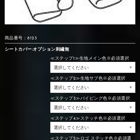
⑦Blue
⑧Orange
⑨Pink
④Brown
⑤Dark Brown
⑥Yellow
④Beige
⑤Ivory
⑥Red
⑦Blue
⑧Orange
⑨Pink
④Beige
⑤Ivory
⑥Red
商品番号：8123
シートカバー:オプション刺繡無
≪ステップ1≫生地メイン色※必須選択
⑩White
⑪Black
⑫Ivory
⑦Blue
⑧Orange
⑨Pink
⑦Wine-red
⑧Yellow
⑨Orange
≪ステップ2≫生地サブ色※必須選択
⑦Wine-red
⑧Yellow
⑨Orange
⑩White
⑪Black
⑫Ivory
≪ステップ3≫パイピング色※必須選択
⑬Light gray
⑭Caramel
⑮Wine red
⑩White
⑪Black
⑫Ivory
⑩Brown
⑪Blue
⑫Aqua blue
≪ステップ4≫ステッチ色※必須選択
⑩Brown
⑪Blue
⑫Aqua blue
⑬Light gray
⑭Caramel
⑮Wine red
≪ステップ5≫ロゴ ステッチ色※必須選