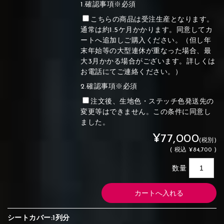
1.確認事項※必須
こちらの商品は受注生産となります。
通常は約1.5ケ月かかります。同意してカ
ートへ追加しご購入ください。（但し年
末年始等の大型連休が重なった場合、最
大3月かかる場合がございます。詳しくは
お電話にてご連絡ください。）
2.確認事項※必須
注文後、生地色・ステッチ色発送先の
変更等はできません。この条件に同意し
ました。
¥77,000
(税別)
(
税込
¥84,700 )
数量
シートカバー:1列分