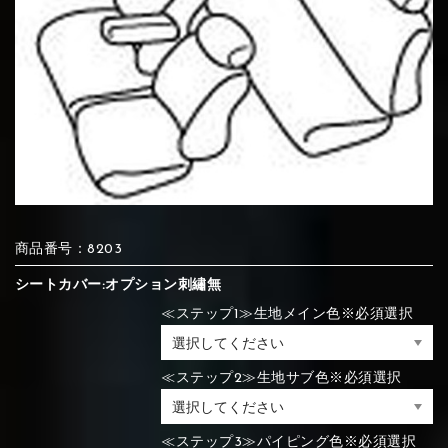
⑦Blue
⑧Orange
⑨Pink
④Brown
⑤Dark Brown
⑥Yellow
④Beige
⑤Ivory
⑥Red
⑦Blue
⑧Orange
⑨Pink
④Beige
⑤Ivory
⑥Red
⑩White
⑪Black
⑫Ivory
⑦Blue
⑧Orange
⑨Pink
⑦Wine-red
⑧Yellow
⑨Orange
商品番号：8203
⑦Wine-red
⑧Yellow
⑨Orange
⑩White
⑪Black
⑫Ivory
シートカバー:オプション刺繡無
≪ステップ1≫生地メイン色※必須選択
⑬Light gray
⑭Caramel
⑮Wine red
⑩White
⑪Black
⑫Ivory
≪ステップ2≫生地サブ色※必須選択
⑩Brown
⑪Blue
⑫Aqua blue
⑩Brown
⑪Blue
⑫Aqua blue
⑬Light gray
⑭Caramel
⑮Wine red
≪ステップ3≫パイピング色※必須選択