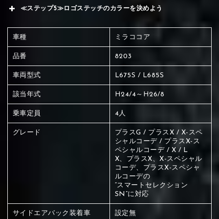
≪ステップ5≫ロゴステッチのカラーを決めよう
車種
ミラココア
品番
8203
車両型式
L675S / L685S
該当年式
H24/4～H26/8
乗車定員
4人
グレード
プラスG / プラスX / X-スペ
シャルコーデ / プラスX-ス
ペシャルコーデ / X / L
X、プラスX、X-スペシャル
コーデ、プラスX-スペシャ
ルコーデの
“スマートセレクション
SN”に対応
赤く塗られている場所を選択
サイドエアバック装着車
設定無