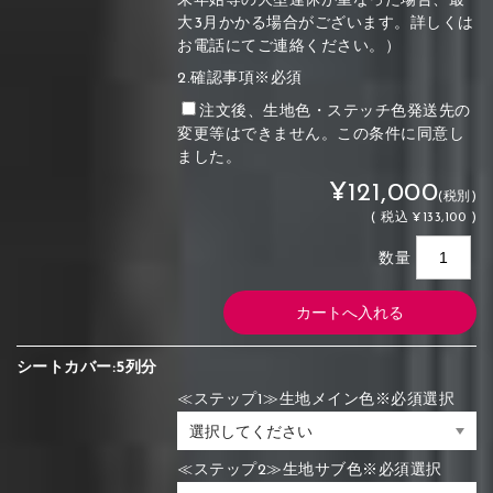
末年始等の大型連休が重なった場合、最
大3月かかる場合がございます。詳しくは
お電話にてご連絡ください。）
2.確認事項※必須
注文後、生地色・ステッチ色発送先の
変更等はできません。この条件に同意し
ました。
¥121,000
(税別)
(
税込
¥133,100 )
数量
シートカバー:5列分
≪ステップ1≫生地メイン色※必須選択
≪ステップ2≫生地サブ色※必須選択