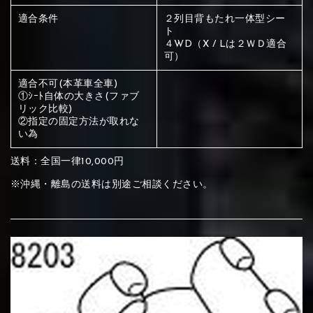
ください
適合条件
２列目背もたれ一体型シー
赤く塗られている部分にカラ
ト
４WD（X / Lは２ＷＤ適合
メイン生地は下記16種類からご選択ください。
ー選択ください
可）
適合不可(本革車全車)
赤く塗られている場所を選択
①ｼｰﾄ自体の大きさ(ファブ
サブ生地は下記16種類からご選択ください。
リック比較)
②指定の固定方法が取れな
ください
赤く塗られている場所を選択
い為
赤く塗られている場所を選択
①Beige
②Gray
③Red
送料：全国一律10,000円
ください
刺繍は下記21種類からご選択ください。
ください
※沖縄・離島の送料は別途ご相談ください。
①Beige
②Gray
③Red
刺繍は下記21種類からご選択ください。
刺繍は下記21種類からご選択ください。
④Brown
⑤Dark Brown
⑥Yellow
①Beige
②Gray
③Red
④Brown
⑤Dark Brown
⑥Yellow
①Black
②Gray
③Light gray
①Black
②Gray
③Light gray