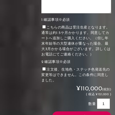
1.確認事項※必須
こちらの商品は受注生産となります。
通常は約1.5ケ月かかります。同意してカ
ートへ追加しご購入ください。（但し年
末年始等の大型連休が重なった場合、最
大3月かかる場合がございます。詳しくは
お電話にてご連絡ください。）
2.確認事項※必須
注文後、生地色・ステッチ色発送先の
変更等はできません。この条件に同意し
ました。
¥110,000
(税別)
(
税込
¥121,000 )
数量