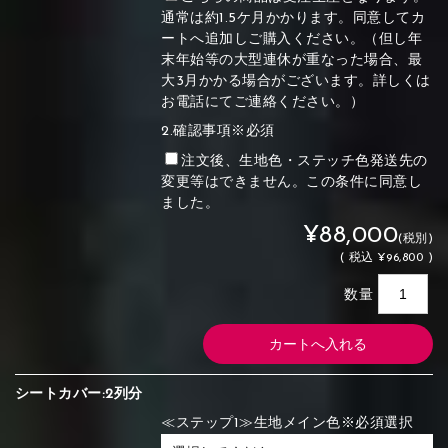
通常は約1.5ケ月かかります。同意してカ
ートへ追加しご購入ください。（但し年
末年始等の大型連休が重なった場合、最
大3月かかる場合がございます。詳しくは
お電話にてご連絡ください。）
2.確認事項※必須
注文後、生地色・ステッチ色発送先の
変更等はできません。この条件に同意し
ました。
¥88,000
(税別)
(
税込
¥96,800 )
数量
シートカバー:2列分
≪ステップ1≫生地メイン色※必須選択