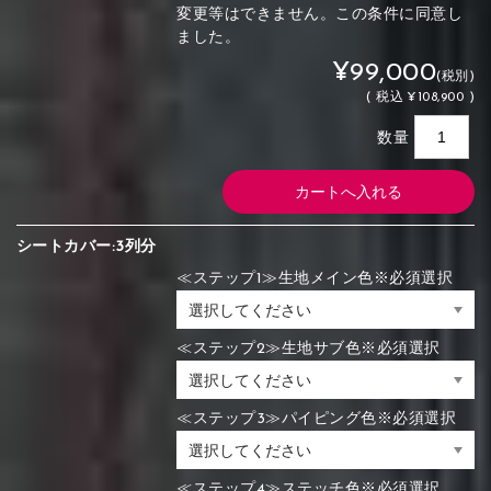
変更等はできません。この条件に同意し
ました。
¥99,000
(税別)
(
税込
¥108,900 )
数量
シートカバー:3列分
≪ステップ1≫生地メイン色※必須選択
≪ステップ2≫生地サブ色※必須選択
≪ステップ3≫パイピング色※必須選択
≪ステップ4≫ステッチ色※必須選択