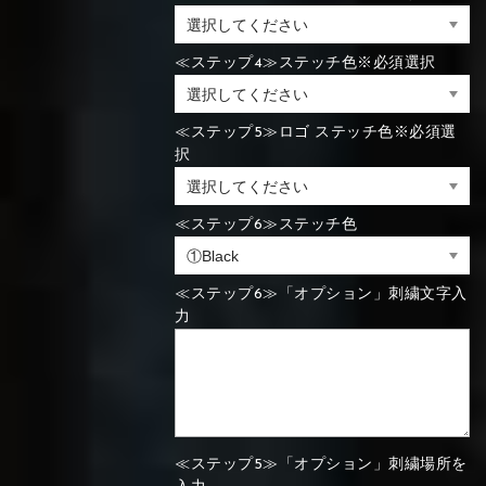
⑯Carbon
≪ステップ4≫ステッチ色※必須選択
⑬Light gray
⑭Caramel
⑮Wine red
⑬Sky blue
⑭Pink
⑮Rose pink
⑬Sky blue
⑭Pink
⑮Rose pink
⑯Carbon
≪ステップ5≫ロゴ ステッチ色※必須選
択
⑯White
⑰Silver
⑱Green
⑯Carbon
⑯White
⑰Silver
⑱Green
≪ステップ6≫ステッチ色
≪ステップ6≫「オプション」刺繍文字入
力
⑲Yellow-
⑳Purple
㉑Violet
⑲Yellow-
⑳Purple
㉑Violet
green
green
≪ステップ5≫「オプション」刺繍場所を