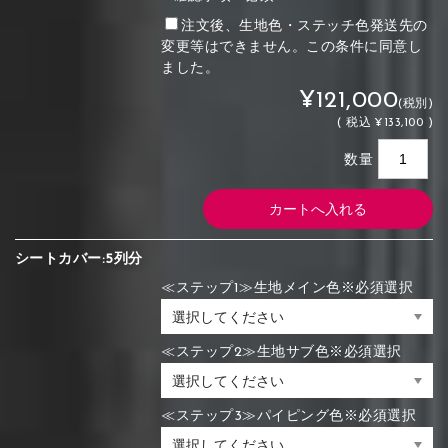
注文後、生地色・ステッチ色発送先の
変更等はできません。この条件に同意し
ました。
¥121,000
(税別)
(
税込
¥133,100 )
数量
シートカバー:5列分
≪ステップ1≫生地メイン色※必須選択
≪ステップ2≫生地サブ色※必須選択
≪ステップ3≫パイピング色※必須選択