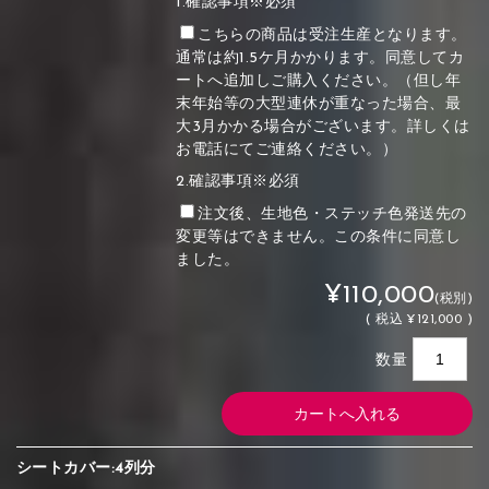
1.確認事項※必須
こちらの商品は受注生産となります。
通常は約1.5ケ月かかります。同意してカ
ートへ追加しご購入ください。（但し年
末年始等の大型連休が重なった場合、最
大3月かかる場合がございます。詳しくは
お電話にてご連絡ください。）
2.確認事項※必須
注文後、生地色・ステッチ色発送先の
変更等はできません。この条件に同意し
ました。
¥110,000
(税別)
(
税込
¥121,000 )
数量
シートカバー:4列分