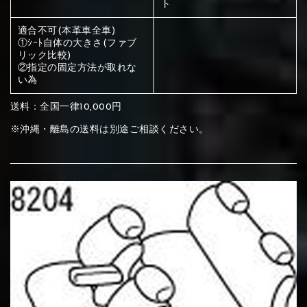
ト
ください
赤く塗られている部分にカラ
適合不可(本革車全車)
①ｼｰﾄ自体の大きさ(ファブ
メイン生地は下記16種類からご選択ください。
ー選択ください
リック比較)
②指定の固定方法が取れな
い為
赤く塗られている場所を選択
サブ生地は下記16種類からご選択ください。
送料：全国一律10,000円
ください
※沖縄・離島の送料は別途ご相談ください。
赤く塗られている場所を選択
赤く塗られている場所を選択
①Beige
②Gray
③Red
ください
刺繍は下記21種類からご選択ください。
ください
①Beige
②Gray
③Red
刺繍は下記21種類からご選択ください。
刺繍は下記21種類からご選択ください。
④Brown
⑤Dark Brown
⑥Yellow
①Beige
②Gray
③Red
④Brown
⑤Dark Brown
⑥Yellow
①Black
②Gray
③Light gray
①Black
②Gray
③Light gray