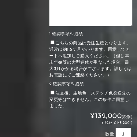
1.確認事項※必須
こちらの商品は受注生産となります。
通常は約1.5ケ月かかります。同意してカ
ートへ追加しご購入ください。（但し年
末年始等の大型連休が重なった場合、最
大3月かかる場合がございます。詳しくは
お電話にてご連絡ください。）
2.確認事項※必須
注文後、生地色・ステッチ色発送先の
変更等はできません。この条件に同意し
ました。
¥132,000
(税別)
(
税込
¥145,200 )
数量