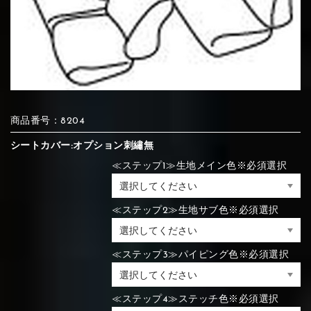
⑦Blue
⑧Orange
⑨Pink
④Brown
⑤Dark Brown
⑥Yellow
④Beige
⑤Ivory
⑥Red
⑦Blue
⑧Orange
⑨Pink
④Beige
⑤Ivory
⑥Red
商品番号：8204
⑩White
⑪Black
⑫Ivory
シートカバー:オプション刺繡無
⑦Blue
⑧Orange
⑨Pink
≪ステップ1≫生地メイン色※必須選択
⑦Wine-red
⑧Yellow
⑨Orange
⑦Wine-red
⑧Yellow
⑨Orange
⑩White
⑪Black
⑫Ivory
≪ステップ2≫生地サブ色※必須選択
⑬Light gray
⑭Caramel
⑮Wine red
⑩White
⑪Black
⑫Ivory
≪ステップ3≫パイピング色※必須選択
⑩Brown
⑪Blue
⑫Aqua blue
⑩Brown
⑪Blue
⑫Aqua blue
⑬Light gray
⑭Caramel
⑮Wine red
≪ステップ4≫ステッチ色※必須選択