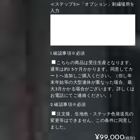
≪ステップ5≫「オプション」刺繍場所を
入力
1.確認事項※必須
こちらの商品は受注生産となります。
通常は約1.5ケ月かかります。同意してカ
ートへ追加しご購入ください。（但し年
末年始等の大型連休が重なった場合、最
大3月かかる場合がございます。詳しくは
お電話にてご連絡ください。）
2.確認事項※必須
注文後、生地色・ステッチ色発送先の
変更等はできません。この条件に同意し
ました。
¥99,000
(税別)