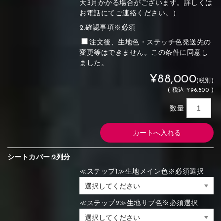
大3月かかる場合がございます。詳しくは
お電話にてご連絡ください。）
2.確認事項※必須
注文後、生地色・ステッチ色発送先の
変更等はできません。この条件に同意し
ました。
¥88,000
(税別)
(
税込
¥96,800 )
数量
シートカバー:2列分
≪ステップ1≫生地メイン色※必須選択
≪ステップ2≫生地サブ色※必須選択