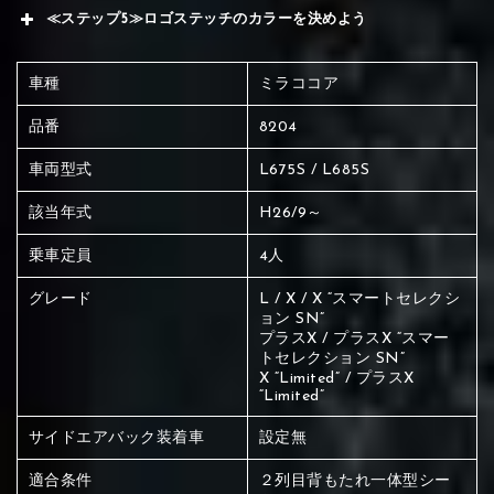
≪ステップ5≫ロゴステッチのカラーを決めよう
車種
ミラココア
品番
8204
車両型式
L675S / L685S
該当年式
H26/9～
乗車定員
4人
グレード
L / X / X “スマートセレクシ
ョン SN”
プラスX / プラスX “スマー
トセレクション SN”
X “Limited” / プラスX
“Limited”
サイドエアバック装着車
設定無
赤く塗られている場所を選択
適合条件
２列目背もたれ一体型シー