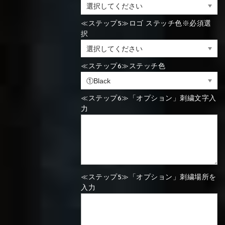
⑯Carbon
≪ステップ5≫ロゴ ステッチ色※必須選
⑬Light gray
⑭Caramel
⑮Wine red
⑬Sky blue
⑭Pink
⑮Rose pink
択
⑬Sky blue
⑭Pink
⑮Rose pink
⑯Carbon
≪ステップ6≫ステッチ色
≪ステップ6≫「オプション」刺繍文字入
⑯White
⑰Silver
⑱Green
⑯Carbon
⑯White
⑰Silver
⑱Green
力
⑲Yellow-
⑳Purple
㉑Violet
⑲Yellow-
⑳Purple
㉑Violet
≪ステップ5≫「オプション」刺繍場所を
green
green
入力