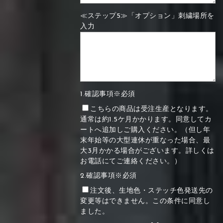
≪ステップ5≫「オプション」刺繍場所を
入力
1.確認事項※必須
こちらの商品は受注生産となります。
通常は約1.5ケ月かかります。同意してカ
ートへ追加しご購入ください。（但し年
末年始等の大型連休が重なった場合、最
大3月かかる場合がございます。詳しくは
お電話にてご連絡ください。）
2.確認事項※必須
注文後、生地色・ステッチ色発送先の
変更等はできません。この条件に同意し
ました。