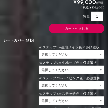
¥99,000
(税別)
(
税込
¥108,900 )
数量
シートカバー:3列分
≪ステップ1≫生地メイン色※必須選択
≪ステップ2≫生地サブ色※必須選択
≪ステップ3≫パイピング色※必須選択
≪ステップ4≫ステッチ色※必須選択