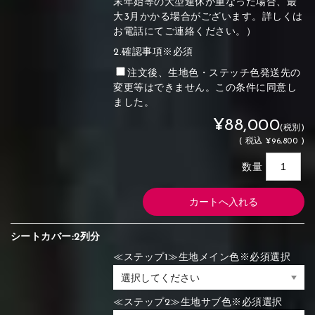
末年始等の大型連休が重なった場合、最
大3月かかる場合がございます。詳しくは
お電話にてご連絡ください。）
2.確認事項※必須
注文後、生地色・ステッチ色発送先の
変更等はできません。この条件に同意し
ました。
¥88,000
(税別)
(
税込
¥96,800 )
数量
シートカバー:2列分
≪ステップ1≫生地メイン色※必須選択
≪ステップ2≫生地サブ色※必須選択