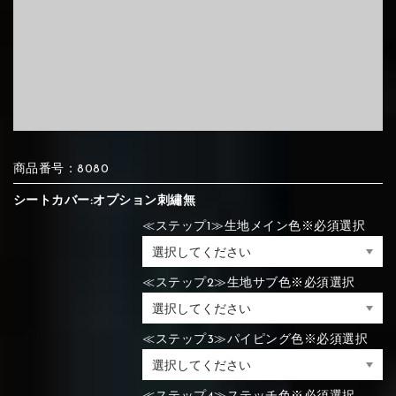
⑦Blue
⑧Orange
⑨Pink
④Brown
⑤Dark Brown
⑥Yellow
④Beige
⑤Ivory
⑥Red
⑦Blue
⑧Orange
⑨Pink
④Beige
⑤Ivory
⑥Red
⑩White
⑪Black
⑫Ivory
商品番号：8080
⑦Blue
⑧Orange
⑨Pink
シートカバー:オプション刺繡無
⑦Wine-red
⑧Yellow
⑨Orange
⑦Wine-red
⑧Yellow
⑨Orange
≪ステップ1≫生地メイン色※必須選択
⑩White
⑪Black
⑫Ivory
≪ステップ2≫生地サブ色※必須選択
⑬Light gray
⑭Caramel
⑮Wine red
⑩White
⑪Black
⑫Ivory
⑩Brown
⑪Blue
⑫Aqua blue
≪ステップ3≫パイピング色※必須選択
⑩Brown
⑪Blue
⑫Aqua blue
⑬Light gray
⑭Caramel
⑮Wine red