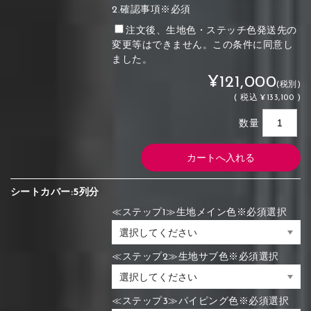
2.確認事項※必須
注文後、生地色・ステッチ色発送先の
変更等はできません。この条件に同意し
ました。
¥121,000
(税別)
(
税込
¥133,100 )
数量
シートカバー:5列分
≪ステップ1≫生地メイン色※必須選択
≪ステップ2≫生地サブ色※必須選択
≪ステップ3≫パイピング色※必須選択