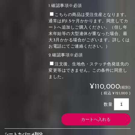
1.確認事項※必須
こちらの商品は受注生産となります。
通常は約1.5ケ月かかります。同意してカ
ートへ追加しご購入ください。（但し年
末年始等の大型連休が重なった場合、最
大3月かかる場合がございます。詳しくは
お電話にてご連絡ください。）
2.確認事項※必須
注文後、生地色・ステッチ色発送先の
変更等はできません。この条件に同意し
ました。
¥110,000
(税別)
(
税込
¥121,000 )
数量
シートカバー:4列分