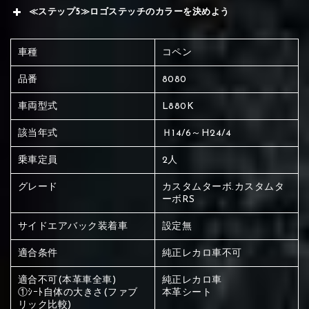
≪ステップ5≫ロゴステッチのカラーを決めよう
車種
コペン
品番
8080
車両型式
L880K
該当年式
Ｈ14/6～H24/4
乗車定員
2人
グレード
カスタムターボ.カスタムタ
ーボRS
サイドエアバック装着車
設定無
適合条件
純正レカロ車不可
適合不可(本革車全車)
純正レカロ車
赤く塗られている場所を選択
①ｼｰﾄ自体の大きさ(ファブ
本革シート
リック比較)