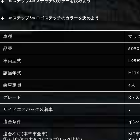
≪ステップ4≫ステッチのカラーを決めよう
赤
サブ
≪ステップ5≫ロゴステッチのカラーを決めよう
く
赤
赤
車種
マッ
く
刺繍
く
品番
8090
車両型式
L95#
刺繍
刺繍
該当年式
H13/
乗車定員
4人
グレード
R / 
サイドエアバック装着車
×
適合条件
イン
適合不可(本革車全車)
MT
①ｼｰﾄ自体の大きさ(ファブリック比較)
RS 