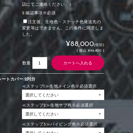
話にてご連絡ください。）
2.確認事項※必須
注文後、生地色・ステッチ色発送先の
変更等はできません。この条件に同意しま
した。
¥88,000
(税別)
(
税込
¥96,800 )
数量
シートカバー:2列分
≪ステップ1≫生地メイン色※必須選択
≪ステップ2≫生地サブ色※必須選択
≪ステップ3≫パイピング色※必須選択