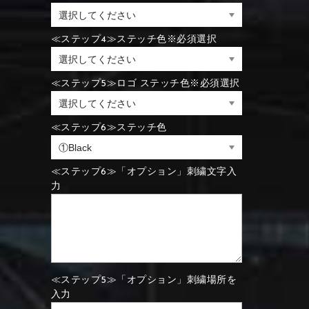
⑪Black
⑫Ivory
⑪Blue
⑫Aqua blue
≪ステップ4≫ステッチ色※必須選択
⑪Blue
⑫Aqua blue
⑮Wine red
⑯Carbon
≪ステップ5≫ロゴ ステッチ色※必須選択
⑪Black
⑫Ivory
≪ステップ6≫ステッチ色
⑮Rose pink
⑯White
⑮Wine red
⑯Carbon
⑮Rose pink
⑯White
≪ステップ6≫「オプション」刺繍文字入
力
⑮Wine red
⑯Carbon
⑲Yellow-green
⑳Purple
⑲Yellow-green
⑳Purple
≪ステップ5≫「オプション」刺繍場所を
入力