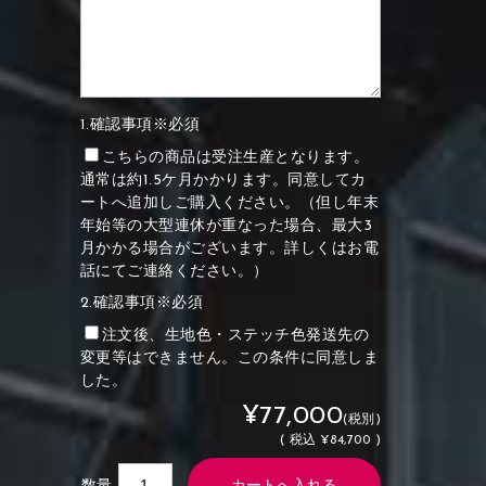
1.確認事項※必須
こちらの商品は受注生産となります。
通常は約1.5ケ月かかります。同意してカ
ートへ追加しご購入ください。（但し年末
年始等の大型連休が重なった場合、最大3
月かかる場合がございます。詳しくはお電
話にてご連絡ください。）
2.確認事項※必須
注文後、生地色・ステッチ色発送先の
変更等はできません。この条件に同意しま
した。
¥77,000
(税別)
(
税込
¥84,700 )