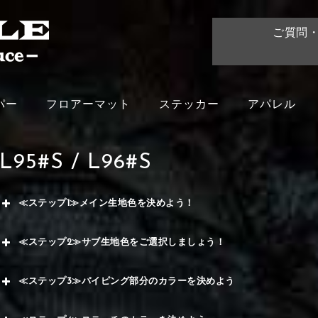
ご質問
パー
フロアーマット
ステッカー
アパレル
L95#S / L96#S
≪ステップ1≫メイン生地色を決めよう！
赤
≪ステップ2≫サブ生地色をご選択しましょう！
く
赤
≪ステップ3≫パイピング部分のカラーを決めよう
メイ
ー