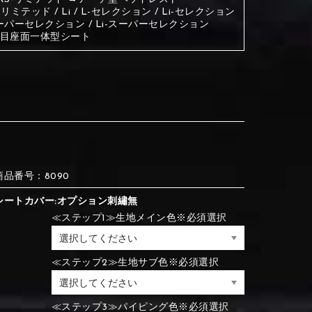
 L-リミテッド / Li / L-セレクション / Li-セレクション
ーパーセレクション / Li-スーパーセレクション
③Red
④Brown
列目座面一体型シート
③Red
④Brown
⑦Blue
⑧Orange
③Red
④Brown
③Light gray
④Beige
③Light gray
④Beige
商品番号：8090
シートカバー:オプション刺繡無
⑦Blue
⑧Orange
≪ステップ1≫生地メイン色※必須選択
⑦Wine-red
⑧Yellow
⑦Wine-red
⑧Yellow
≪ステップ2≫生地サブ色※必須選択
⑪Black
⑫Ivory
⑦Blue
⑧Orange
≪ステップ3≫パイピング色※必須選択