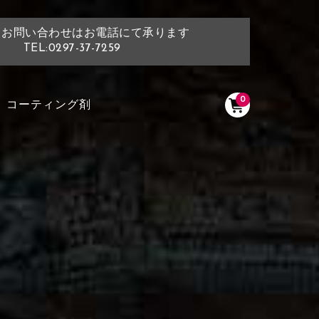
・お問い合わせはお電話にて承ります
TEL:0297-37-7259
0
コーティング剤
く塗られている場所を選択
ださい
く塗られている部分にカラ
ン生地は下記16種類からご選択ください。
選択ください