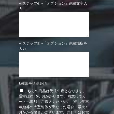
≪ステップ6≫「オプション」刺繍文字入
力
≪ステップ5≫「オプション」刺繍場所を
入力
1.確認事項※必須
こちらの商品は受注生産となります。
通常は約1.5ケ月かかります。同意してカ
ートへ追加しご購入ください。（但し年末
年始等の大型連休が重なった場合、最大3
月かかる場合がございます。詳しくはお電