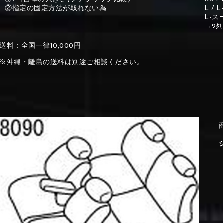
②指定の固定方法が取れない為
L /
L-ス
①Beige
②Gray
→2
送料：全国一律10,000円
①Beige
②Gray
※沖縄・離島の送料は別途ご相談ください。
⑤Dark Brown
⑥Yellow
①Beige
②Gray
①Black
②Gray
①Black
②Gray
⑤Dark Brown
⑥Yellow
⑤Ivory
⑥Red
⑤Ivory
⑥Red
⑨Pink
⑩White
⑤Dark Brown
⑥Yellow