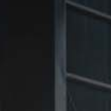
㉑Violet
㉑Violet