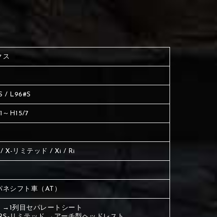
く塗られている場所を選択
生地は下記16種類からご選択ください。
ださい
く塗られている場所を選択
く塗られている場所を選択
クス
ださい
は下記21種類からご選択ください。
ださい
S / L96#S
は下記21種類からご選択ください。
は下記21種類からご選択ください。
11～H15/7
X / X-リミテッド / Xi / Ri
パネシフト車（AT）
車 →1列目セパレートシート
/ RS-リミテッド →アーチ型ヘッドレスト