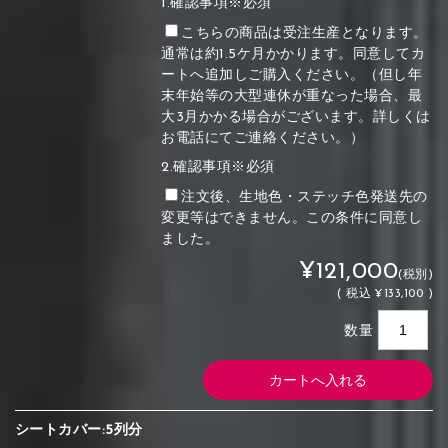
1.確認事項※必須
こちらの商品は受注生産となります。
通常は約1.5ケ月かかります。同意してカ
ートへ追加しご購入ください。（但し年
末年始等の大型連休が重なった場合、最
大3月かかる場合がございます。詳しくは
お電話にてご連絡ください。）
2.確認事項※必須
注文後、生地色・ステッチ色発送先の
変更等はできません。この条件に同意し
ました。
¥121,000
(税別)
(
税込
¥133,100 )
数量
シートカバー:5列分