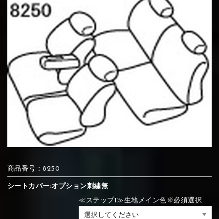
⑦Blue
⑧Orange
⑨Pink
④Brown
⑤Dark Brown
⑥Yellow
④Beige
⑤Ivory
⑥Red
⑦Blue
⑧Orange
⑨Pink
④Beige
⑤Ivory
⑥Red
⑩White
⑪Black
⑫Ivory
⑦Blue
⑧Orange
⑨Pink
⑦Wine-red
⑧Yellow
⑨Orange
⑦Wine-red
⑧Yellow
⑨Orange
⑩White
⑪Black
⑫Ivory
⑬Light gray
⑭Caramel
⑮Wine red
商品番号：8250
⑩White
⑪Black
⑫Ivory
⑩Brown
⑪Blue
⑫Aqua blue
シートカバー:オプション刺繡無
⑩Brown
⑪Blue
⑫Aqua blue
⑬Light gray
⑭Caramel
⑮Wine red
≪ステップ1≫生地メイン色※必須選択