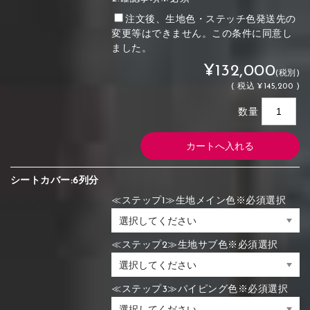
注文後、生地色・ステッチ色発送先の
変更等はできません。この条件に同意し
ました。
¥132,000
(税別)
(
税込
¥145,200 )
数量
シートカバー:6列分
≪ステップ1≫生地メイン色※必須選択
≪ステップ2≫生地サブ色※必須選択
≪ステップ3≫パイピング色※必須選択