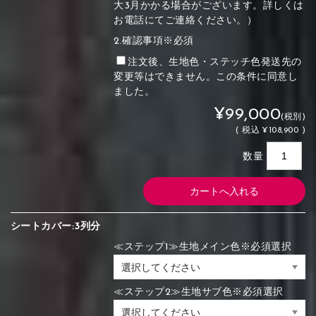
大3月かかる場合がございます。詳しくは
お電話にてご連絡ください。）
2.確認事項※必須
注文後、生地色・ステッチ色発送先の
変更等はできません。この条件に同意し
ました。
¥99,000
(税別)
(
税込
¥108,900 )
数量
シートカバー:3列分
≪ステップ1≫生地メイン色※必須選択
≪ステップ2≫生地サブ色※必須選択