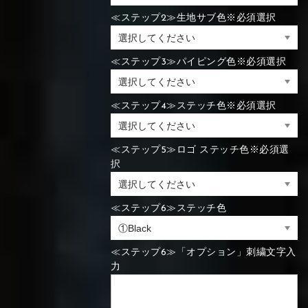
≪ステップ2≫生地サブ色※必須選択
⑯Carbon
⑬Light gray
⑭Caramel
⑮Wine red
⑬Sky blue
⑭Pink
⑮Rose pink
⑬Sky blue
⑭Pink
⑮Rose pink
≪ステップ3≫パイピング色※必須選択
⑯Carbon
≪ステップ4≫ステッチ色※必須選択
⑯White
⑰Silver
⑱Green
⑯Carbon
⑯White
⑰Silver
⑱Green
≪ステップ5≫ロゴ ステッチ色※必須選
択
≪ステップ6≫ステッチ色
⑲Yellow-
⑳Purple
㉑Violet
⑲Yellow-
⑳Purple
㉑Violet
green
green
≪ステップ6≫「オプション」刺繍文字入
力