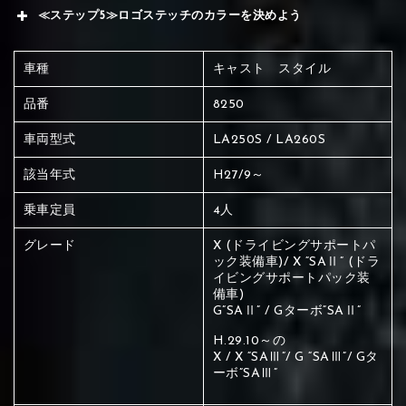
≪ステップ5≫ロゴステッチのカラーを決めよう
車種
キャスト スタイル
品番
8250
車両型式
LA250S / LA260S
該当年式
H27/9～
乗車定員
4人
グレード
X (ドライビングサポートパ
ック装備車)/ X “SAⅡ” (ドラ
イビングサポートパック装
備車)
G”SAⅡ” / Gターボ”SAⅡ”
H.29.10～の
X / X “SAⅢ”/ G “SAⅢ”/ Gタ
ーボ”SAⅢ”
赤く塗られている場所を選択