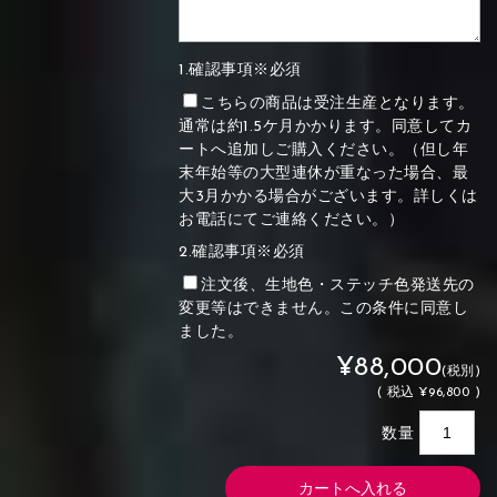
1.確認事項※必須
こちらの商品は受注生産となります。
通常は約1.5ケ月かかります。同意してカ
ートへ追加しご購入ください。（但し年
末年始等の大型連休が重なった場合、最
大3月かかる場合がございます。詳しくは
お電話にてご連絡ください。）
2.確認事項※必須
注文後、生地色・ステッチ色発送先の
変更等はできません。この条件に同意し
ました。
¥88,000
(税別)
(
税込
¥96,800 )
数量