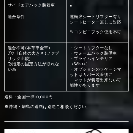
ください
サイドエアバック装着車
×
赤く塗られている部分にカラ
適合条件
運転席シートリフター有り
メイン生地は下記16種類からご選択ください。
シートヒーター無しに対応
ー選択ください
※コンビニフック使用不可
赤く塗られている場所を選択
サブ生地は下記16種類からご選択ください。
適合不可(本革車全車)
・シートリフターなし
ください
①ｼｰﾄ自体の大きさ(ファブ
・ウォームパック装備車
赤く塗られている場所を選択
リック比較)
・プライムインテリア
赤く塗られている場所を選択
①Beige
②Gray
③Red
②指定の固定方法が取れな
（White）
ください
い為
・オプションのラゲージマ
刺繍は下記21種類からご選択ください。
ください
ットはカバー装着後に
マットが装着出来ない可
①Beige
②Gray
③Red
能性があります
刺繍は下記21種類からご選択ください。
刺繍は下記21種類からご選択ください。
送料：全国一律10,000円
④Brown
⑤Dark Brown
⑥Yellow
※沖縄・離島の送料は別途ご相談ください。
①Beige
②Gray
③Red
④Brown
⑤Dark Brown
⑥Yellow
①Black
②Gray
③Light gray
①Black
②Gray
③Light gray