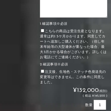
1.確認事項※必須
こちらの商品は受注生産となります。
通常は約1.5ケ月かかります。同意してカ
ートへ追加しご購入ください。（但し年
末年始等の大型連休が重なった場合、最
大3月かかる場合がございます。詳しくは
お電話にてご連絡ください。）
2.確認事項※必須
注文後、生地色・ステッチ色発送先の
変更等はできません。この条件に同意し
ました。
¥132,000
(税別)
(
税込
¥145,200 )
数量