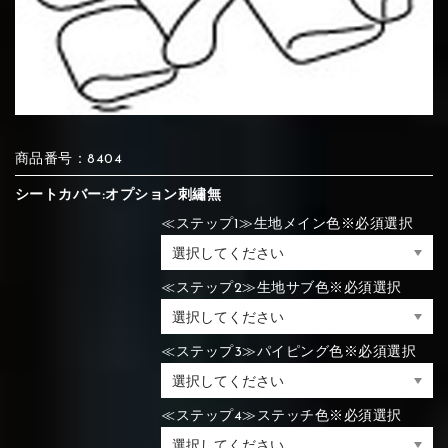
⑦Blue
⑧Orange
⑨Pink
④Brown
⑤Dark Brown
⑥Yellow
④Beige
⑤Ivory
⑥Red
⑦Blue
⑧Orange
⑨Pink
④Beige
⑤Ivory
⑥Red
商品番号：8404
⑩White
⑪Black
⑫Ivory
シートカバー:オプション刺繡無
⑦Blue
⑧Orange
⑨Pink
≪ステップ1≫生地メイン色※必須選択
⑦Wine-red
⑧Yellow
⑨Orange
⑦Wine-red
⑧Yellow
⑨Orange
⑩White
⑪Black
⑫Ivory
≪ステップ2≫生地サブ色※必須選択
⑬Light gray
⑭Caramel
⑮Wine red
≪ステップ3≫パイピング色※必須選択
⑩White
⑪Black
⑫Ivory
⑩Brown
⑪Blue
⑫Aqua blue
⑩Brown
⑪Blue
⑫Aqua blue
⑬Light gray
⑭Caramel
⑮Wine red
≪ステップ4≫ステッチ色※必須選択