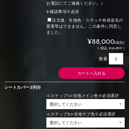
お電話にてご連絡ください。）
2.確認事項※必須
注文後、生地色・ステッチ色発送先の
変更等はできません。この条件に同意し
ました。
¥88,000
(税別)
(
税込
¥96,800 )
数量
シートカバー:2列分
≪ステップ1≫生地メイン色※必須選択
≪ステップ2≫生地サブ色※必須選択