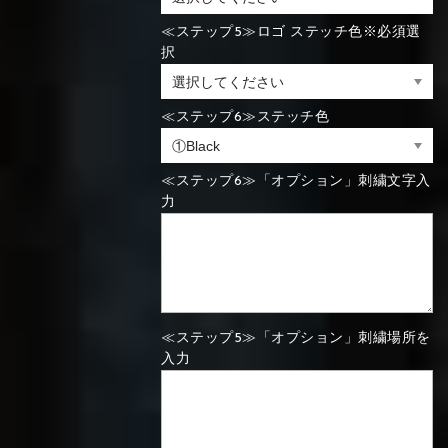
⑯Carbon
≪ステップ5≫ロゴ ステッチ色※必須選
択
⑬Light gray
⑭Caramel
⑮Wine red
⑬Sky blue
⑭Pink
⑮Rose pink
⑬Sky blue
⑭Pink
⑮Rose pink
⑯Carbon
≪ステップ6≫ステッチ色
≪ステップ6≫「オプション」刺繍文字入
⑯White
⑰Silver
⑱Green
力
⑯Carbon
⑯White
⑰Silver
⑱Green
⑲Yellow-
⑳Purple
㉑Violet
≪ステップ5≫「オプション」刺繍場所を
⑲Yellow-
⑳Purple
㉑Violet
green
入力
green