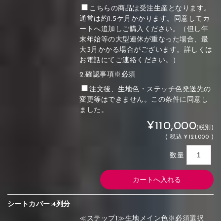
こちらの商品は受注生産となります。
通常は約1.5ケ月かかります。同意してカ
ートへ追加しご購入ください。（但し年
末年始等の大型連休が重なった場合、最
大3月かかる場合がございます。詳しくは
お電話にてご連絡ください。）
2.確認事項※必須
注文後、生地色・ステッチ色発送先の
変更等はできません。この条件に同意し
ました。
¥110,000
(税別)
(
税込
¥121,000 )
数量
シートカバー:4列分
≪ステップ1≫生地メイン色※必須選択