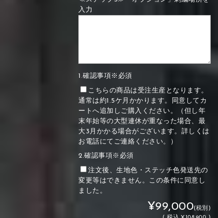
入力
1.確認事項※必須
こちらの商品は受注生産となります。
通常は約1.5ケ月かかります。同意してカ
ートへ追加しご購入ください。（但し年
末年始等の大型連休が重なった場合、最
大3月かかる場合がございます。詳しくは
お電話にてご連絡ください。）
2.確認事項※必須
注文後、生地色・ステッチ色発送先の
変更等はできません。この条件に同意し
ました。
¥99,000
(税別)
(
税込
¥108,900 )