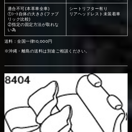
ください
適合不可(本革車全車)
シートリフター有り
赤く塗られている部分にカラ
①ｼｰﾄ自体の大きさ(ファブ
リアヘッドレスト未装着車
リック比較)
メイン生地は下記16種類からご選択ください。
ー選択ください
②指定の固定方法が取れな
い為
赤く塗られている場所を選択
サブ生地は下記16種類からご選択ください。
送料：全国一律10,000円
※沖縄・離島の送料は別途ご相談ください。
ください
赤く塗られている場所を選択
赤く塗られている場所を選択
①Beige
②Gray
③Red
ください
刺繍は下記21種類からご選択ください。
ください
①Beige
②Gray
③Red
刺繍は下記21種類からご選択ください。
刺繍は下記21種類からご選択ください。
④Brown
⑤Dark Brown
⑥Yellow
①Beige
②Gray
③Red
④Brown
⑤Dark Brown
⑥Yellow
①Black
②Gray
③Light gray
①Black
②Gray
③Light gray