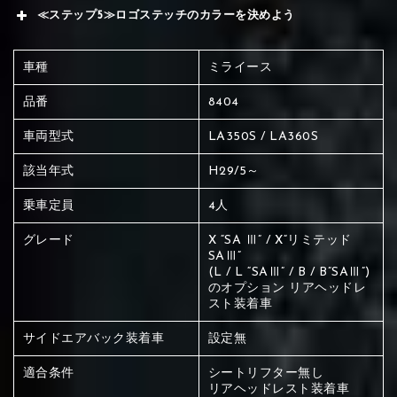
≪ステップ5≫ロゴステッチのカラーを決めよう
車種
ミライース
品番
8404
車両型式
LA350S / LA360S
該当年式
H29/5～
乗車定員
4人
グレード
X “SA Ⅲ” / X“リミテッド
SAⅢ”
(L / L “SAⅢ” / B / B”SAⅢ”)
のオプション リアヘッドレ
スト装着車
サイドエアバック装着車
設定無
赤く塗られている場所を選択
適合条件
シートリフター無し
リアヘッドレスト装着車