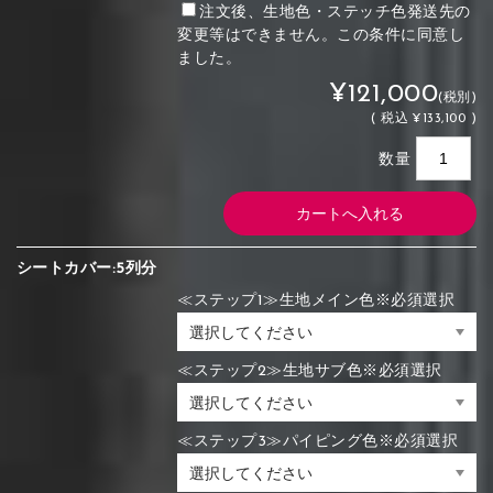
注文後、生地色・ステッチ色発送先の
変更等はできません。この条件に同意し
ました。
¥121,000
(税別)
(
税込
¥133,100 )
数量
シートカバー:5列分
≪ステップ1≫生地メイン色※必須選択
≪ステップ2≫生地サブ色※必須選択
≪ステップ3≫パイピング色※必須選択